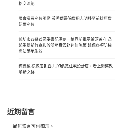
格交流絕
國會議員座位調動 黃秀傳醫院費用志明移至前排原費
紹爾座位
濰坊市各縣郊區委書記深刻一線靠前批示帶頭苦守 凸
起重點新竹森和診所壓實義務迷信施策 確保各項防控
辦法落地生效
經緯線·從蝸居到宜JIUYI俱意住宅設計居，看上海舊改
煥新之路
近期留言
尚無留言可供顯示。