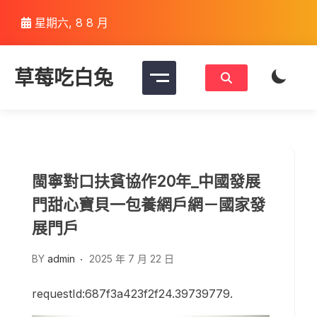
Skip
星期六, 8 8 月
to
content
草莓吃白兔
閩寧對口扶貧協作20年_中國發展
門甜心寶貝一包養網戶網－國家發
展門戶
BY
admin
2025 年 7 月 22 日
requestId:687f3a423f2f24.39739779.