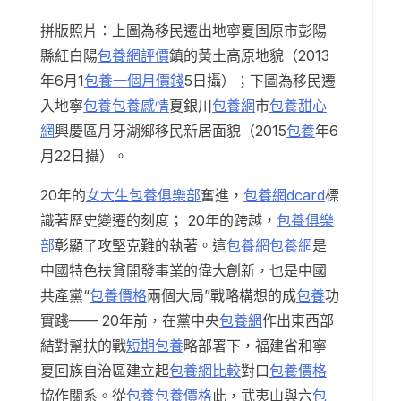
拼版照片：上圖為移民遷出地寧夏固原市彭陽
縣紅白陽
包養網評價
鎮的黃土高原地貌（2013
年6月1
包養一個月價錢
5日攝）；下圖為移民遷
入地寧
包養
包養感情
夏銀川
包養網
市
包養甜心
網
興慶區月牙湖鄉移民新居面貌（2015
包養
年6
月22日攝）。
20年的
女大生包養俱樂部
奮進，
包養網dcard
標
識著歷史變遷的刻度； 20年的跨越，
包養俱樂
部
彰顯了攻堅克難的執著。這
包養網
包養網
是
中國特色扶貧開發事業的偉大創新，也是中國
共產黨“
包養價格
兩個大局”戰略構想的成
包養
功
實踐—— 20年前，在黨中央
包養網
作出東西部
結對幫扶的戰
短期包養
略部署下，福建省和寧
夏回族自治區建立起
包養網比較
對口
包養價格
協作關系。從
包養
包養價格
此，武夷山與六
包