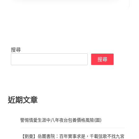
搜尋
搜尋
近期文章
警惕情愛生涯中八年夜台包養價格風險(圖)
【劉曼】岳麓書院：百年實事求是，千載弦歌不找九宮