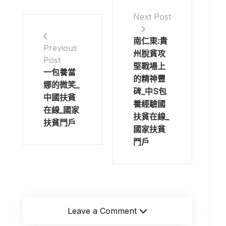
Next Post
南仁東:貴
Previous
州脫貧攻
Post
堅戰場上
一包養當
的精神豐
娜的微笑_
碑_中S包
中國扶貧
養經驗國
在線_國家
扶貧在線_
扶貧門戶
國家扶貧
門戶
Leave a Comment