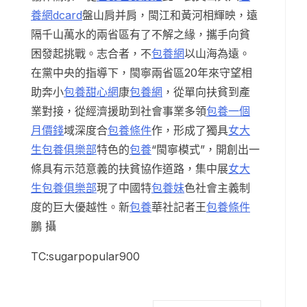
養網dcard
盤山肩并肩，閩江和黃河相輝映，遠
隔千山萬水的兩省區有了不解之緣，攜手向貧
困發起挑戰。志合者，不
包養網
以山海為遠。
在黨中央的指導下，閩寧兩省區20年來守望相
助奔小
包養甜心網
康
包養網
，從單向扶貧到產
業對接，從經濟援助到社會事業多領
包養一個
月價錢
域深度合
包養條件
作，形成了獨具
女大
生包養俱樂部
特色的
包養
“閩寧模式”，開創出一
條具有示范意義的扶貧協作道路，集中展
女大
生包養俱樂部
現了中國特
包養妹
色社會主義制
度的巨大優越性。新
包養
華社記者王
包養條件
鵬 攝
TC:sugarpopular900