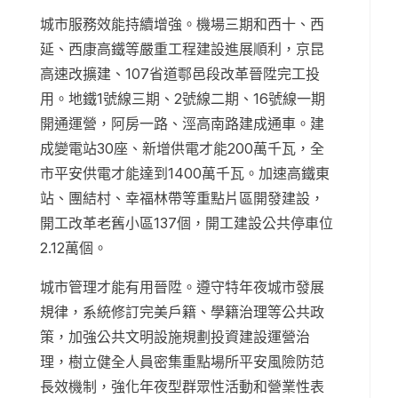
城市服務效能持續增強。機場三期和西十、西
延、西康高鐵等嚴重工程建設進展順利，京昆
高速改擴建、107省道鄠邑段改革晉陞完工投
用。地鐵1號線三期、2號線二期、16號線一期
開通運營，阿房一路、涇高南路建成通車。建
成變電站30座、新增供電才能200萬千瓦，全
市平安供電才能達到1400萬千瓦。加速高鐵東
站、團結村、幸福林帶等重點片區開發建設，
開工改革老舊小區137個，開工建設公共停車位
2.12萬個。
城市管理才能有用晉陞。遵守特年夜城市發展
規律，系統修訂完美戶籍、學籍治理等公共政
策，加強公共文明設施規劃投資建設運營治
理，樹立健全人員密集重點場所平安風險防范
長效機制，強化年夜型群眾性活動和營業性表