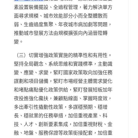
素設置裝備擺設、全過程管理，著力解決單方
面尋求規模、城市效能部分小而全整體散而
弱、生齒過度集聚、年夜城市病加劇等問題，
推動城市發展方法由規模擴張向內涵晉陞轉
變。
（三）切實增強政策實施的精準性和有用性。
堅持全局觀念、系統思維和實踐標準，主動識
變、應變、求變，緊盯國家政策取向加強任務
謀劃和項目儲備，緊盯市場經營主體需求變化
和堵點痛點優化政策供給，緊盯發展短板加年
夜投進強化攙扶，兼顧點線面、掌握時度效，
多出牽引性撬動性政策，多謀穩預期、穩增
長、穩就業的任務舉措，加倍重視產業、科
技、人才、創新要素集成，加倍重視財稅、金
融、地盤、服務保證等政策銜接配套，加倍重