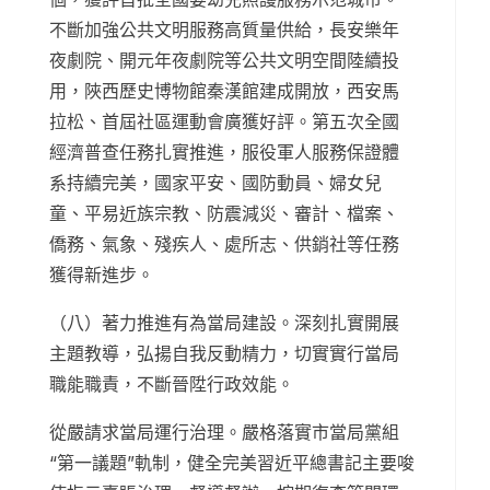
不斷加強公共文明服務高質量供給，長安樂年
夜劇院、開元年夜劇院等公共文明空間陸續投
用，陜西歷史博物館秦漢館建成開放，西安馬
拉松、首屆社區運動會廣獲好評。第五次全國
經濟普查任務扎實推進，服役軍人服務保證體
系持續完美，國家平安、國防動員、婦女兒
童、平易近族宗教、防震減災、審計、檔案、
僑務、氣象、殘疾人、處所志、供銷社等任務
獲得新進步。
（八）著力推進有為當局建設。深刻扎實開展
主題教導，弘揚自我反動精力，切實實行當局
職能職責，不斷晉陞行政效能。
從嚴請求當局運行治理。嚴格落實市當局黨組
“第一議題”軌制，健全完美習近平總書記主要唆