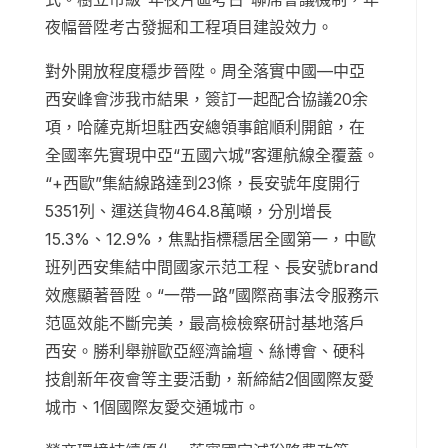
夜幅晉陞考古發掘和工程項目建設效力。
對外開放程度穩步晉陞。周全落實中國—中亞
西安峰會涉我市結果，簽訂一起配合協議20余
項，哈薩克斯坦駐西安總領事館順利開館，在
全國率先實現中亞“五國六城”客運航線全覆蓋。
“+西歐”集結線路達到23條，長安號年度開行
5351列、運送貨物464.8萬噸，分別增長
15.3%、12.9%，焦點指標穩居全國第一，中歐
班列西安集結中間國家示范工程、長安號brand
效應顯著晉陞。“一帶一路”國際商事法令服務示
范區效能不斷完美，最高檢檢察研討基地落戶
西安。勝利舉辦歐亞經濟論壇、絲博會、硬科
技創新年夜會等主要活動，新締結2個國際友愛
城市、1個國際友愛交通城市。