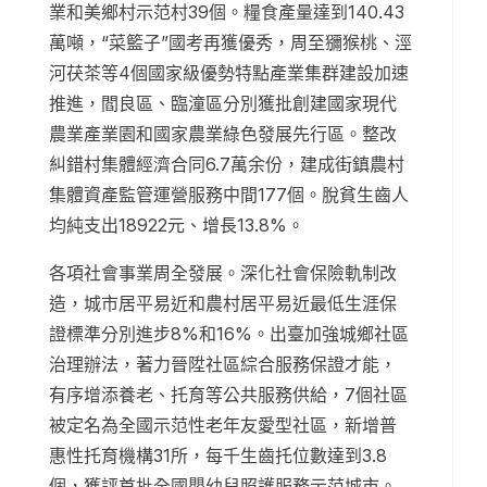
業和美鄉村示范村39個。糧食產量達到140.43
萬噸，“菜籃子”國考再獲優秀，周至獼猴桃、涇
河茯茶等4個國家級優勢特點產業集群建設加速
推進，閻良區、臨潼區分別獲批創建國家現代
農業產業園和國家農業綠色發展先行區。整改
糾錯村集體經濟合同6.7萬余份，建成街鎮農村
集體資產監管運營服務中間177個。脫貧生齒人
均純支出18922元、增長13.8%。
各項社會事業周全發展。深化社會保險軌制改
造，城市居平易近和農村居平易近最低生涯保
證標準分別進步8%和16%。出臺加強城鄉社區
治理辦法，著力晉陞社區綜合服務保證才能，
有序增添養老、托育等公共服務供給，7個社區
被定名為全國示范性老年友愛型社區，新增普
惠性托育機構31所，每千生齒托位數達到3.8
個，獲評首批全國嬰幼兒照護服務示范城市。