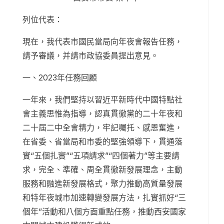
列位代表：
現在，我代表市國民當局向年夜會報告任務，
請予審議，并請市政協委員提出意見。
一、2023年任務回顧
一年來，我們堅持以習近平新時代中國特點社
會主義思惟為指導，認真貫徹黨的二十年夜和
二十屆二中全會精力，牢記囑托、感恩奮進，
在省委、省當局和市委的堅強領導下，貫通落
實“五個扎實”“五項請求”“四個著力”等主要請
求，完全、準確、周全貫徹新發展理念，主動
服務和融進新發展格式，聚力推動高質量發展
和特年夜城市加速轉變發展方法，扎實抓好“三
個年”活動和八個方面重點任務，推動西安國家