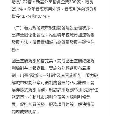
增長1.02倍。新設外商投資企業309家、增長
25.1%。全年實際應用外資、實際引進內資分別
增長13.7%和12.1%。
（二）著力規范城市規劃開發建設治理次序。
堅持鞏固優化晉陞，推動特年夜城市加速轉變
發展方法，做實做細城市高質量發展基礎性任
務。
國土空間規劃加倍完美。完成國土空間總體規
劃編制并上報審批，實施效能體系與布局規
劃，出臺“兩辦法一計劃”及其實施細則，著力破
解城市規劃無章可循制約發展的凸起難題。開
展伴隨式規劃服務，制訂詳細規劃“急用先編”任
務清單，推動城市規劃全覆蓋。規劃引領發
展、促進片區開發、服務項目建設、解決遺留
問題成效明顯。