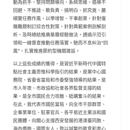
動為抓手，堅持問題導向、系統思維，倡導不
回避、不推諉、敢負責、搞明白、抓究竟、嚴
細實任務作風，以學增智、干事創業，針對復
雜難題制訂綜合性對策，針對典範案例剖解剖
析，及時總結推廣基層經驗做法，通過示范引
領和一線督查推動任務落實。馳而不息糾治“四
風”，扎實推進節約型機關建設。
以上這些成績的獲得，是習近平新時代中國特
點社會主義思惟科學指引的結果，是黨中心國
務院、省委省當局和市委堅強領導的結果，是
市人年夜、市政協和社會各界監督支撐的結
果，是全市國民合力攻敵、砥礪奮斗的結果。
在此，我代表市國民當局，向全市干部群眾、
企事業單位、駐軍官兵、各平易近主黨派和國
民團體，向關心支撐西安發展的港澳臺同胞、
海內僑胞、國際友人，致以誠摯的敬意和衷心