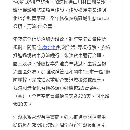
“拉網式”排查整治，加速推進山川林田湖草沙一
體化保護和修復項目建設，建設投運秦嶺聰明
化綜合監管平臺，全年修復秦嶺區域生態19162
公頃、河流311公里。
年夜氣淨化防治加力增效。制訂空氣質量達標
規劃，開展“
包養合約
利劍治污”專項行動，系統
推進過境貨車分流繞行、柴油貨車通行治理、
國三及以下排放標準柴油貨車裁減、主城區物
流園區外遷，加強散煤管理和關中“三市一區”聯
防聯控，完成12家重點企業退城搬遷或改革，
裁減和清潔化替換各類車輛機械2.9萬余輛
（臺），全年空氣質量優良天數228天、同比增
添38天。
河湖水系管理有序實施。強力推進黃河道域生
態環境凸起問題整改，周全落實河湖長制。引