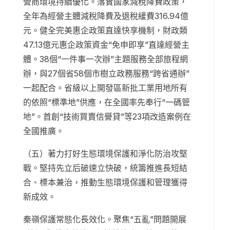
營商環境持續優化。落實國家減稅降費政策，
全年為經營主體減稅降費及退稅緩費316.94億
元。健全完美惠企政策直達快享機制，財政類
47.13億元惠企政策資金“免申即享”直達經營主
體。38個“一件事一次辦”主題服務全部旅程網
辦，與27個省58個市樹立政務服務“跨省通辦”
一起配合。省級以上開發區新批工業用地所有
的依照“標準地”供應，在全國率先奉行“一碼管
地”。首創“技術買賣信譽貸”等23項改造案例在
全國推廣。
（五）著力打好生態環境保護和淨化防治攻堅
戰。堅持先立后破速立快破，統籌推進長短結
合、標本兼治，推動生態環境保護和管理獲得
新成效。
秦嶺保護常態化長效化。聚焦“五亂”問題開展