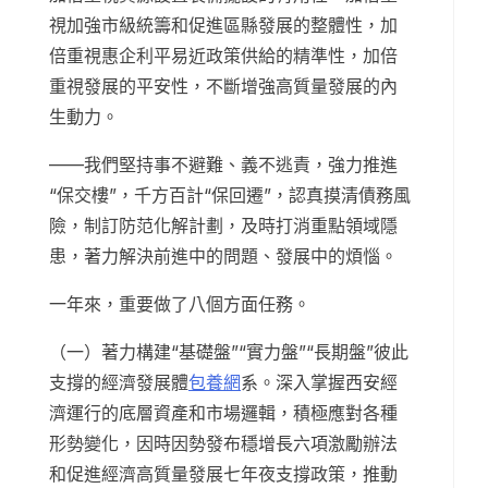
視加強市級統籌和促進區縣發展的整體性，加
倍重視惠企利平易近政策供給的精準性，加倍
重視發展的平安性，不斷增強高質量發展的內
生動力。
——我們堅持事不避難、義不逃責，強力推進
“保交樓”，千方百計“保回遷”，認真摸清債務風
險，制訂防范化解計劃，及時打消重點領域隱
患，著力解決前進中的問題、發展中的煩惱。
一年來，重要做了八個方面任務。
（一）著力構建“基礎盤”“實力盤”“長期盤”彼此
支撐的經濟發展體
包養網
系。深入掌握西安經
濟運行的底層資產和市場邏輯，積極應對各種
形勢變化，因時因勢發布穩增長六項激勵辦法
和促進經濟高質量發展七年夜支撐政策，推動