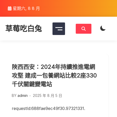
Skip
星期六, 8 8 月
to
content
草莓吃白兔
陜西西安：2024年持續推進電網
攻堅 建成一包養網站比較2座330
千伏關鍵變電站
BY
admin
2025 年 8 月 5 日
requestId:688fae9ec49f30.97321331.