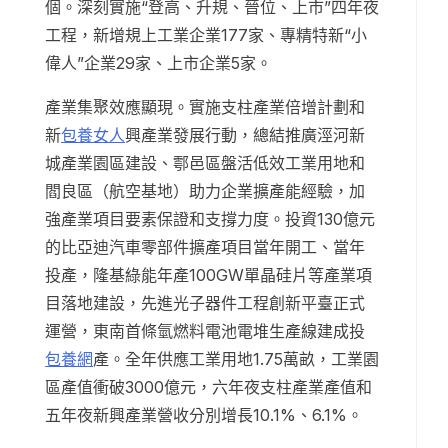
個。深刻實施“登高、升規、晉位、上市”四年夜
工程，新增規上工業企業177家、專精特新“小
偉人”企業29家、上市企業5家。
產業集聚效應顯現。實施支柱產業倍增計劃和
新
包養女人
興產業發展行動，總結推廣涇河新
城產業園區建設、鄠邑區盤活低效工業用地和
閻良區（航空基地）助力企業擴產能經驗，加
強產業項目要素保證和支撐力度。投資130億元
的比亞迪汽車零部件擴產項目當年開工、當年
投產，隆基綠能年產100GW單晶硅片等產業項
目落地建設，先進光子器件工程創新平臺正式
運營，東南首條氫燃料電池電堆生產線建成投
包養網
產。全年供應工業用地1.75萬畝，工業園
區產值衝破3000億元，六年夜支柱產業產值和
五年夜新興產業營收分別增長10.1%、6.1%。