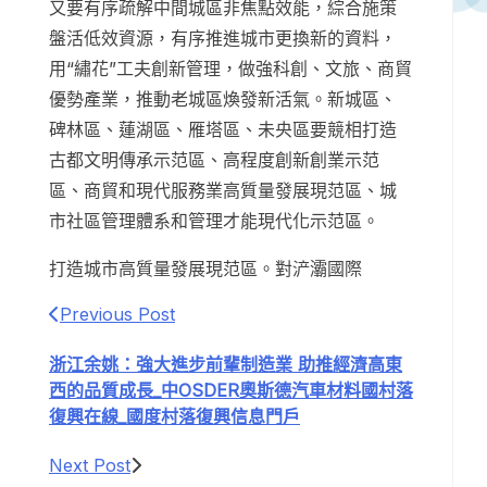
又要有序疏解中間城區非焦點效能，綜合施策
盤活低效資源，有序推進城市更換新的資料，
用“繡花”工夫創新管理，做強科創、文旅、商貿
優勢產業，推動老城區煥發新活氣。新城區、
碑林區、蓮湖區、雁塔區、未央區要競相打造
古都文明傳承示范區、高程度創新創業示范
區、商貿和現代服務業高質量發展現范區、城
市社區管理體系和管理才能現代化示范區。
打造城市高質量發展現范區。對浐灞國際
Previous Post
浙江余姚：強大進步前輩制造業 助推經濟高東
西的品質成長_中OSDER奧斯德汽車材料國村落
復興在線_國度村落復興信息門戶
Next Post