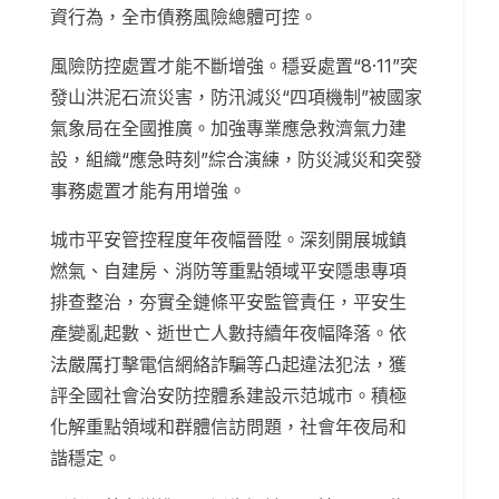
資行為，全市債務風險總體可控。
風險防控處置才能不斷增強。穩妥處置“8·11”突
發山洪泥石流災害，防汛減災“四項機制”被國家
氣象局在全國推廣。加強專業應急救濟氣力建
設，組織“應急時刻”綜合演練，防災減災和突發
事務處置才能有用增強。
城市平安管控程度年夜幅晉陞。深刻開展城鎮
燃氣、自建房、消防等重點領域平安隱患專項
排查整治，夯實全鏈條平安監管責任，平安生
產變亂起數、逝世亡人數持續年夜幅降落。依
法嚴厲打擊電信網絡詐騙等凸起違法犯法，獲
評全國社會治安防控體系建設示范城市。積極
化解重點領域和群體信訪問題，社會年夜局和
諧穩定。