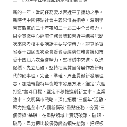
新的一年，當局任務要以習近平了援助之手。
新時代中國特點社會主義思惟為指導，深刻學
習貫徹黨的二十年夜和二十屆二中全會精力，
周全貫徹中心經濟任務會議和習近平總書記歷
次來陜考核主要講話主要唆使精力，認真落實
省委十四屆五次全會暨省委經濟任務會議和市
委十四屆六次全會精力，堅持穩中求進、以進
促穩、先立后破，堅持把高質量發展作為新時
代的硬事理，完全、準確、周全貫徹新發展理
念，加速轉變特年夜城市發展方法，錨定“六個
打造”奮斗目標，堅定不移推進創新立市、產業
強市、文明興市戰略，深化拓展“三個年”活動，
聚力推進全市“八個新衝破”重點任務，夯實“三
個保證”基礎，在重點領域上實現破難、破題、
破局，盡力把比較優勢變為領先態勢，把短板