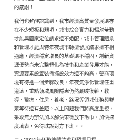
的感謝！
我們也甦醒認識到，我市經濟高質量發展還存
在不少短板和弱項，城市綜合實力和輻射帶動
才能與國家定位請求還不婚配，城市管理體系
和管理才能與特年夜城市轉型發展請求還不相
適應，經濟穩定增長的基礎還不穩固，創新資
源優勢尚未完整轉化為技術和產業發展才能，
資源要素設置裝備擺設效力還不夠高，營商環
境有待進一個步驟改良，年夜氣淨化管理任重
道遠，重點領域風險隱患仍然嚴峻復雜，教
導、醫療、住房、養老、路況等領域任務與群
眾等待還有差距。以上問題我們將高度重視，
采取無力辦法加以解決宋微放下毛巾，加快速
度填表，免得耽誤對方下班。。
二、2024年任務總體請求和預期目標