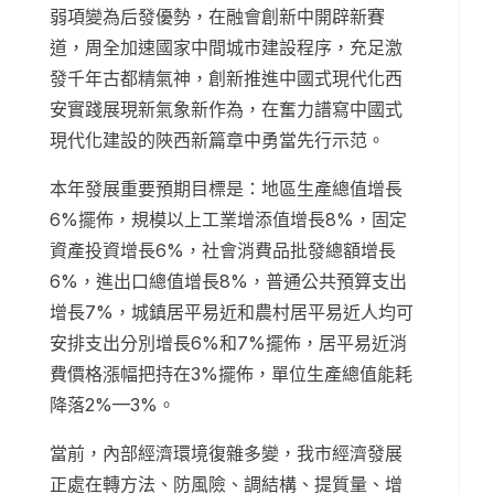
弱項變為后發優勢，在融會創新中開辟新賽
道，周全加速國家中間城市建設程序，充足激
發千年古都精氣神，創新推進中國式現代化西
安實踐展現新氣象新作為，在奮力譜寫中國式
現代化建設的陜西新篇章中勇當先行示范。
本年發展重要預期目標是：地區生產總值增長
6%擺佈，規模以上工業增添值增長8%，固定
資產投資增長6%，社會消費品批發總額增長
6%，進出口總值增長8%，普通公共預算支出
增長7%，城鎮居平易近和農村居平易近人均可
安排支出分別增長6%和7%擺佈，居平易近消
費價格漲幅把持在3%擺佈，單位生產總值能耗
降落2%—3%。
當前，內部經濟環境復雜多變，我市經濟發展
正處在轉方法、防風險、調結構、提質量、增