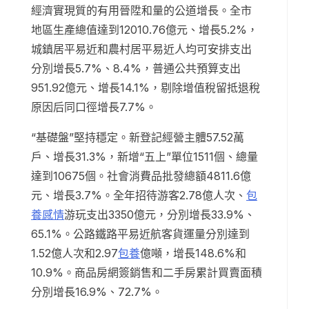
經濟實現質的有用晉陞和量的公道增長。全市
地區生產總值達到12010.76億元、增長5.2%，
城鎮居平易近和農村居平易近人均可安排支出
分別增長5.7%、8.4%，普通公共預算支出
951.92億元、增長14.1%，剔除增值稅留抵退稅
原因后同口徑增長7.7%。
“基礎盤”堅持穩定。新登記經營主體57.52萬
戶、增長31.3%，新增“五上”單位1511個、總量
達到10675個。社會消費品批發總額4811.6億
元、增長3.7%。全年招待游客2.78億人次、
包
養感情
游玩支出3350億元，分別增長33.9%、
65.1%。公路鐵路平易近航客貨運量分別達到
1.52億人次和2.97
包養
億噸，增長148.6%和
10.9%。商品房網簽銷售和二手房累計買賣面積
分別增長16.9%、72.7%。