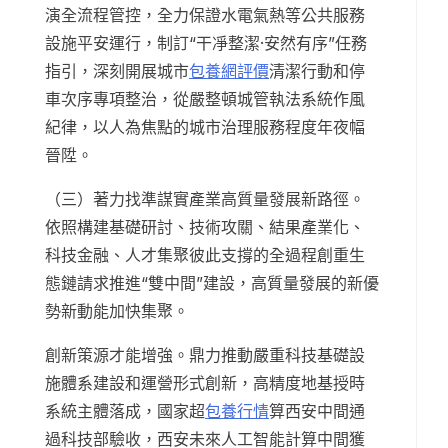
演全流程管控，全力保證水電氣熱等公共服務
設施平安運行，制訂“干凈整潔·安然有序”任務
指引，深刻開展城市
包養網評價
清潔行動和停
車次序專項整治，從嚴整頓城管執法系統作風
紀律，以人為焦點的城市治理服務程度年夜幅
晉陞。
（三）著力找準謀實產業高質量發展新路徑。
依照構建基礎研討、技術攻關、結果產業化、
科技金融、人才集聚彼此支撐的全過程創重生
態鏈請求推進“雙中間”建設，高質量發展的新優
勢新動能加快集聚。
創新策源才能增強。鼎力推動嚴重科技基礎設
施體系建設和運營形式創新，高精度地基授時
系統主體落成，國家超
包養行情
算西安中間通
過科技部驗收，西安未來人工智能計算中間獲