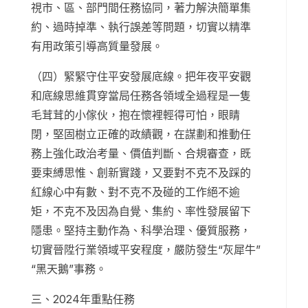
視市、區、部門間任務協同，著力解決簡單集
約、過時掉準、執行誤差等問題，切實以精準
有用政策引導高質量發展。
（四）緊緊守住平安發展底線。把年夜平安觀
和底線思維貫穿當局任務各領域全過程是一隻
毛茸茸的小傢伙，抱在懷裡輕得可怕，眼睛
閉，堅固樹立正確的政績觀，在謀劃和推動任
務上強化政治考量、價值判斷、合規審查，既
要束縛思惟、創新實踐，又要對不克不及踩的
紅線心中有數、對不克不及碰的工作絕不逾
矩，不克不及因為自覺、集約、率性發展留下
隱患。堅持主動作為、科學治理、優質服務，
切實晉陞行業領域平安程度，嚴防發生“灰犀牛”
“黑天鵝”事務。
三、2024年重點任務