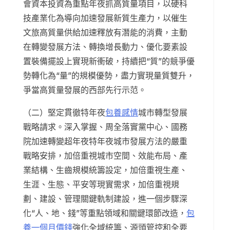
會資本投資為重點年夜抓高質量項目，以硬科
技產業化為導向加速發展新質生產力，以催生
文旅高質量供給加速釋放有潛能的消費，主動
在轉變發展方法、轉換增長動力、優化要素設
置裝備擺設上實現新衝破，持續把“質”的競爭優
勢轉化為“量”的規模優勢，盡力實現量質雙升，
爭當高質量發展的西部先行示范。
（二）堅定貫徹特年夜
包養感情
城市轉型發展
戰略請求。深入掌握、周全落實黨中心、國務
院加速轉變超年夜特年夜城市發展方法的嚴重
戰略安排，加倍重視城市空間、效能布局、產
業結構、生齒規模統籌設定，加倍重視生產、
生涯、生態、平安等現實需求，加倍重視規
劃、建設、管理關鍵軌制建設，進一個步驟深
化“人、地、錢”等重點領域和關鍵環節改造，
包
養一個月價錢
強化全域統籌、源頭管控和全要