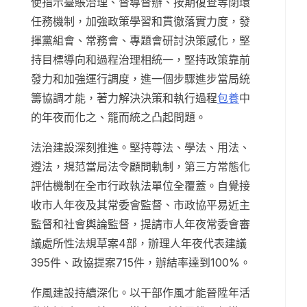
使指示臺賬治理、督導督辦、按期復查等閉環
任務機制，加強政策學習和貫徹落實力度，發
揮黨組會、常務會、專題會研討決策感化，堅
持目標導向和過程治理相統一，堅持政策靠前
發力和加強運行調度，進一個步驟進步當局統
籌協調才能，著力解決決策和執行過程
包養
中
的年夜而化之、籠而統之凸起問題。
法治建設深刻推進。堅持尊法、學法、用法、
遵法，規范當局法令顧問軌制，第三方常態化
評估機制在全市行政執法單位全覆蓋。自覺接
收市人年夜及其常委會監督、市政協平易近主
監督和社會輿論監督，提請市人年夜常委會審
議處所性法規草案4部，辦理人年夜代表建議
395件、政協提案715件，辦結率達到100%。
作風建設持續深化。以干部作風才能晉陞年活