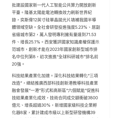
批建設國家新一代人工智能公共算力開放創新
平臺。隆基太陽能電池轉換效力刷新世界紀
錄，奕斯偉12英寸硅單晶拋光片填補我國半導
體領域空缺。全社會研發投進強度5.23%、居副
省級城市第2，萬人發明專利擁有量達到71.53
件、增長25.1%。西安獲評國家知識產權保護示
范城市，創新才能在2023年國家創新型城市排
名中位列第8，初次進進“全球科研城市”排名前
20強。
科技結果產業化加速。深化科技結果轉化“三項
改造”，總結推廣西部科技創新港教導科技產業
融會發展“一港”形式和高新區“六個賦能”促進科
技結果產業化成效，技術合同成交額衝破3800
億元、增長超過30%，新增國家級科技企業孵
化器8家，累計建成市級以上新型研發機構39