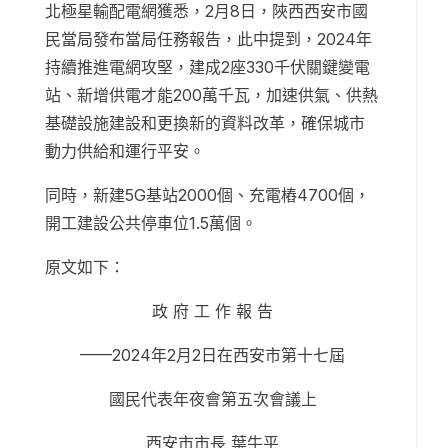
北極星輸配電網獲悉，2月8日，陜西西安市國
民當局發布當局任務報告，此中提到，2024年
持續推進電網攻堅，建成2座330千伏關鍵變電
站、新增供電才能200萬千瓦，加速供氣、供熱
基礎設施建設和更換新的資料改革，確保城市
動力供給和運行平安。
同時，新建5G基站2000個、充電樁4700個，
開工建設公共停車位1.5萬個。
原文如下：
政 府 工 作 報 告
——2024年2月2日在西安市第十七屆
國民代表年夜會第五次會議上
西安市市長 葉牛平