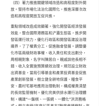
（四）著力推進關鍵領域改造和高程度對外開
放。堅持市場化法治化國際化，推進深層次改
造和高程度開放互促共進。
重點領域改造成效顯著。強化開發區經濟發展
效能，整合國際港務區和浐灞生態區，進步開
發區運行效力，優化行政區和開發區建設治理
邊界，了了權責分工，促進融會發展。調整優
化市區兩級財政事權、收入責任和支出劃分，
周相親對象，名字叫陳居白。親戚說他長相不
錯、收入全實施預算績效治理。規范設立財政
出資基金，當局引導基金和產業投資基金促進
產業創新發展。樹立健全耕地保護、糧食平
安、農村宅基地應用治理軌制，構成權責清楚
的長效監管機制。優化完美供排水運行治理體
制，構建“一盤棋、一張網、一體化”洪流務格
式。樹立市級“年夜片區考古”聯席會議機制，年