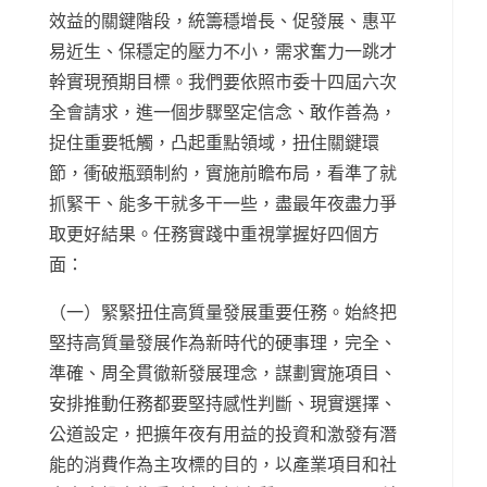
效益的關鍵階段，統籌穩增長、促發展、惠平
易近生、保穩定的壓力不小，需求奮力一跳才
幹實現預期目標。我們要依照市委十四屆六次
全會請求，進一個步驟堅定信念、敢作善為，
捉住重要牴觸，凸起重點領域，扭住關鍵環
節，衝破瓶頸制約，實施前瞻布局，看準了就
抓緊干、能多干就多干一些，盡最年夜盡力爭
取更好結果。任務實踐中重視掌握好四個方
面：
（一）緊緊扭住高質量發展重要任務。始終把
堅持高質量發展作為新時代的硬事理，完全、
準確、周全貫徹新發展理念，謀劃實施項目、
安排推動任務都要堅持感性判斷、現實選擇、
公道設定，把擴年夜有用益的投資和激發有潛
能的消費作為主攻標的目的，以產業項目和社