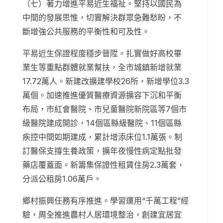
（七）著力增進平易近生福祉。堅持以國民為
中間的發展思惟，切實解決群眾急難愁盼，不
斷增強公共服務的平衡性和可及性。
平易近生保證程度穩步晉陞。扎實做好高校畢
業生等重點群體就業幫扶，全市城鎮新增就業
17.72萬人。新建改擴建學校26所，新增學位3.3
萬個。加速推進優質醫療資源擴容下沉和平衡
布局，市紅會醫院、市兒童醫院新院區等7個市
級醫院建成開診，14個區縣級醫院、11個區縣
疾控中間如期建成，累計增添床位1.1萬張。制
訂醫保支撐生養政策，擴年夜慢性病定點批發
藥店覆蓋面。新籌集保證性租賃住房2.3萬套，
分派公租房1.06萬戶。
鄉村振興任務有序推進。學習運用“千萬工程”經
驗，周全推進農村人居環境整治，創建宜居宜