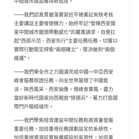
中間城市建設獲得新成效。
——我們認真貫徹落實習近平總書記來陜考核
主要講話主要唆使精力，始終牢記“發揮西安國
家中間城市龍頭帶動感化”的嚴重請求，自覺扛
起“西部示范、西安先行”主要任務任務，切實以
實際行動堅定捍衛“兩個確立”、堅決做到“兩個
維護”。
——我們舉全市之力圓滿完成中國—中亞西安
峰會服務保證任務，向全世界展現了中國氣
派、陜西風采、西安抽像。借峰會東風，盡力
當好新時代國家向西開放“排頭兵”，著力打造國
際門戶樞紐城市。
——我們聚焦經濟建設中間任務和高質量發展
重要任務，加倍重視任務謀劃設定的系統性，
加倍重視資源設置裝備擺設的有用性，加倍重