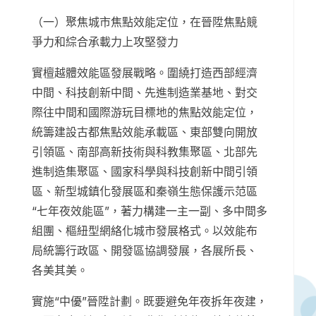
（一）聚焦城市焦點效能定位，在晉陞焦點競
爭力和綜合承載力上攻堅發力
實檀越體效能區發展戰略。圍繞打造西部經濟
中間、科技創新中間、先進制造業基地、對交
際往中間和國際游玩目標地的焦點效能定位，
統籌建設古都焦點效能承載區、東部雙向開放
引領區、南部高新技術與科教集聚區、北部先
進制造集聚區、國家科學與科技創新中間引領
區、新型城鎮化發展區和秦嶺生態保護示范區
“七年夜效能區”，著力構建一主一副、多中間多
組團、樞紐型網絡化城市發展格式。以效能布
局統籌行政區、開發區協調發展，各展所長、
各美其美。
實施“中優”晉陞計劃。既要避免年夜拆年夜建，