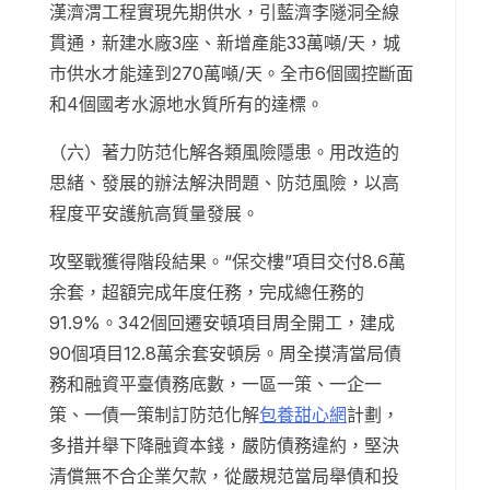
漢濟渭工程實現先期供水，引藍濟李隧洞全線
貫通，新建水廠3座、新增產能33萬噸/天，城
市供水才能達到270萬噸/天。全市6個國控斷面
和4個國考水源地水質所有的達標。
（六）著力防范化解各類風險隱患。用改造的
思緒、發展的辦法解決問題、防范風險，以高
程度平安護航高質量發展。
攻堅戰獲得階段結果。“保交樓”項目交付8.6萬
余套，超額完成年度任務，完成總任務的
91.9%。342個回遷安頓項目周全開工，建成
90個項目12.8萬余套安頓房。周全摸清當局債
務和融資平臺債務底數，一區一策、一企一
策、一債一策制訂防范化解
包養甜心網
計劃，
多措并舉下降融資本錢，嚴防債務違約，堅決
清償無不合企業欠款，從嚴規范當局舉債和投