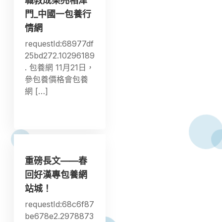
職教成果亮相津
門_中國一包養行
情網
requestId:68977df
25bd272.10296189
. 包養網 11月21日，
參包養價格會包養
網 […]
重磅長文——春
回好漢專包養網
站城！
requestId:68c6f87
be678e2.2978873