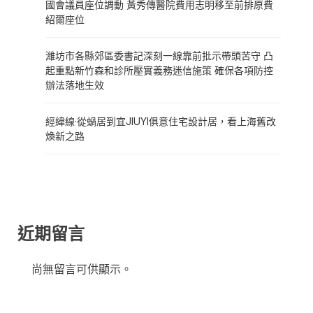
國會議員座位調動 黃秀傳醫院費用志明移至前排原費
紹爾座位
濰坊市各縣郊區委書記深刻一線靠前批示帶頭苦守 凸
起重點新竹森和診所壓實義務迷信施策 確保各項防控
辦法落地生效
經緯線·從蝸居到宜JIUYI俱意住宅設計居，看上海舊改
煥新之路
近期留言
尚無留言可供顯示。