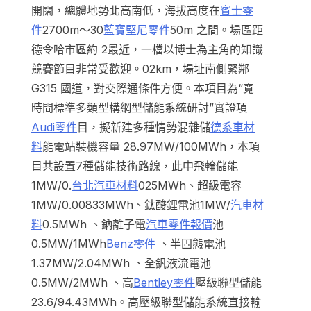
開闊，總體地勢北高南低，海拔高度在
賓士零
件
2700m～30
藍寶堅尼零件
50m 之間。場區距
德令哈市區約 2最近，一檔以博士為主角的知識
競賽節目非常受歡迎。02km，場址南側緊鄰
G315 國道，對交際通條件方便。本項目為“寬
時間標準多類型構網型儲能系統研討”實證項
Audi零件
目，擬新建多種情勢混雜儲
德系車材
料
能電站裝機容量 28.97MW/100MWh，本項
目共設置7種儲能技術路線，此中飛輪儲能
1MW/0.
台北汽車材料
025MWh、超級電容
1MW/0.00833MWh、鈦酸鋰電池1MW/
汽車材
料
0.5MWh 、鈉離子電
汽車零件報價
池
0.5MW/1MWh
Benz零件
、半固態電池
1.37MW/2.04MWh 、全釩液流電池
0.5MW/2MWh 、高
Bentley零件
壓級聯型儲能
23.6/94.43MWh。高壓級聯型儲能系統直接輸