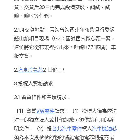
貨，交貨后30日內完成設備安裝、調試、試
驗、驗收等任務。
2.1.4交貨地點：青海省海西州年夜柴旦行委錫
鐵山鎮項目現場（G315國道西宋微心頭一緊，
連忙將它從花叢裡拉出來。吐線K771四周）車
板交貨。
2.
汽車冷氣芯
2 其他：/
3.投標人資格請求
3.1 資質條件和業績請求：
【1】資質
VW零件
請求：（1）投標人須為依法
注冊的獨立法人或其他組織，須供給有用的證
明文件。（2）投
台北汽車零件
標人
汽車機油芯
須為本次投標標的物的儲能電池電芯制造商或