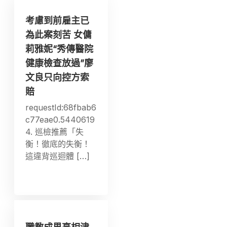
考慮到前雇主已
為此案刻苦 女傭
莉雅妮“秀傳醫院
健康檢查放過”廖
文良只向控方索
賠
requestId:68fbab6
c77eae0.5440619
4. 巡檢推薦「失
衡！徹底的失衡！
這違背巡迴體 […]