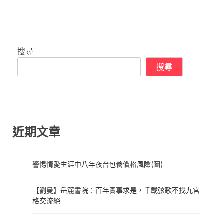
搜尋
搜尋
近期文章
警惕情愛生涯中八年夜台包養價格風險(圖)
【劉曼】岳麓書院：百年實事求是，千載弦歌不找九宮
格交流絕