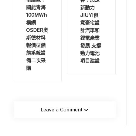
國能青海
新動力
100MWh
JIUYI俱
構網
意豪宅設
OSDER奧
計汽車和
斯德材料
鋰電產業
報價型儲
發展 支撐
能系統設
動力電池
備二次采
項目建設
購
Leave a Comment