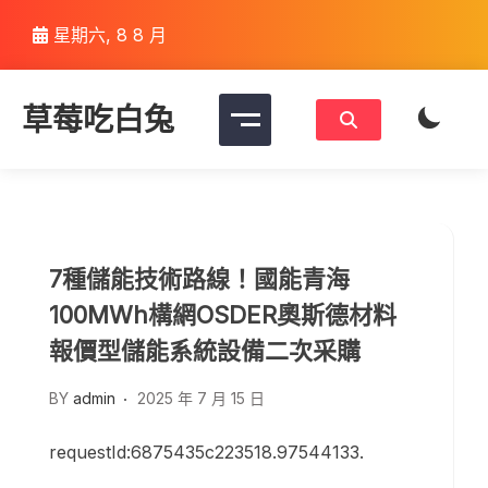
Skip
星期六, 8 8 月
to
content
草莓吃白兔
7種儲能技術路線！國能青海
100MWh構網OSDER奧斯德材料
報價型儲能系統設備二次采購
BY
admin
2025 年 7 月 15 日
requestId:6875435c223518.97544133.