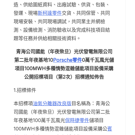
造、供給圖紙資料、出廠試驗、供貨、包裝、
發運、現場
斯柯達零件
交貨、共同保管、共同
現場安裝、共同現場調試，共同業主并網檢
測、設備檢測、消防驗收以及完成科技項目結
題等任務并供給相關技術資料。
青海公司國能（年夜柴旦）光伏發電無限公司
第二批年夜基地10
Porsche零件
0萬千瓦風光儲
項目100MWH多種情勢混雜儲能項目設備采購
公開招標項目（第2次）招標通知佈告
1.招標條件
本招標項
油氣分離器改良版
目名稱為：青海公
司國能（年夜柴旦）光伏發電無限公司第二批
年夜基地100萬千瓦風光
保時捷零件
儲項目
100MWH多種情勢混雜儲能項目設備采購公
賓