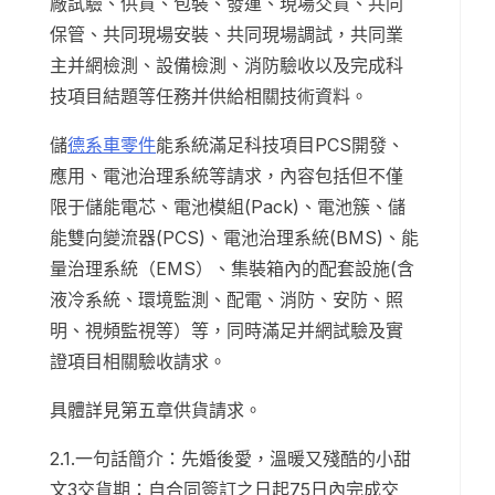
廠試驗、供貨、包裝、發運、現場交貨、共同
保管、共同現場安裝、共同現場調試，共同業
主并網檢測、設備檢測、消防驗收以及完成科
技項目結題等任務并供給相關技術資料。
儲
德系車零件
能系統滿足科技項目PCS開發、
應用、電池治理系統等請求，內容包括但不僅
限于儲能電芯、電池模組(Pack)、電池簇、儲
能雙向變流器(PCS)、電池治理系統(BMS)、能
量治理系統（EMS）、集裝箱內的配套設施(含
液冷系統、環境監測、配電、消防、安防、照
明、視頻監視等）等，同時滿足并網試驗及實
證項目相關驗收請求。
具體詳見第五章供貨請求。
2.1.一句話簡介：先婚後愛，溫暖又殘酷的小甜
文3交貨期：自合同簽訂之日起75日內完成交