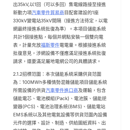
出35kV,以1回（可以多回）集電線路接至接進
新動力項
汽車零件貿易商
目配套建設的1座
330kV變電站35kV間隔（接進方法待定，以電
網最終接進系統批復為準）。本項目儲能系統
共計1個接進點，每個并網點安裝一個雙向電
表，計量充放
福斯零件
電電量。根據接進系統
批復意見，涉網設備不僅應滿足接進系統批復
請求，還要滿足屬地電網公司的具體請求。
2.1.2招標范圍：本次儲能系統采購供貨范圍
為：100MWh多種情勢混雜儲能項目儲能系統
所需設備的供貨
汽車零件進口商
及運輸，包含
儲能電芯、電池模組(Pack)、電池簇、儲能逆
變器(PCS)、電池治理系統(BMS)、儲能電站
EMS系統以及其他電氣設備等供貨范圍內設備
元件的選擇、設計、制造、供給圖紙資料、出