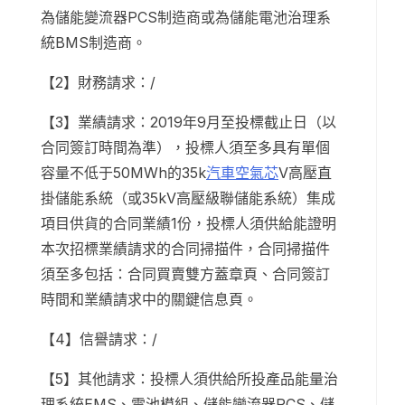
為儲能變流器PCS制造商或為儲能電池治理系
統BMS制造商。
【2】財務請求：/
【3】業績請求：2019年9月至投標截止日（以
合同簽訂時間為準），投標人須至多具有單個
容量不低于50MWh的35k
汽車空氣芯
V高壓直
掛儲能系統（或35kV高壓級聯儲能系統）集成
項目供貨的合同業績1份，投標人須供給能證明
本次招標業績請求的合同掃描件，合同掃描件
須至多包括：合同買賣雙方蓋章頁、合同簽訂
時間和業績請求中的關鍵信息頁。
【4】信譽請求：/
【5】其他請求：投標人須供給所投產品能量治
理系統EMS、電池模組、儲能變流器PCS、儲