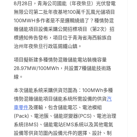
8月28日，青海公司國能（年夜柴旦）光伏發電
無限公司第二批年夜基地100萬千瓦風光儲項目
100MWH多作者是不是邏輯繞過了？種情勢混
雜儲能項目設備采購公開招標項目（第2次）招
標通知佈告發布，項目位于青海省海西躲族自
治州年夜柴旦行政區錫鐵山鎮。
項目擬新建多種情勢混雜儲能電站裝機容量
28.97MW/100MWh，共設置7種儲能技術路
線。
本次儲能系統采購供貨范圍為：100MWh多種
情勢混雜儲能項目儲能系統所需設備的供貨
汽
車零件
及運輸，包含儲能電芯、電池模組
(Pack)、電池簇、儲能逆變器(PCS)、電池治理
系統(BMS)、儲能電站EMS系統以及其他電氣
設備等供貨范圍內設備元件的選擇、設計、制