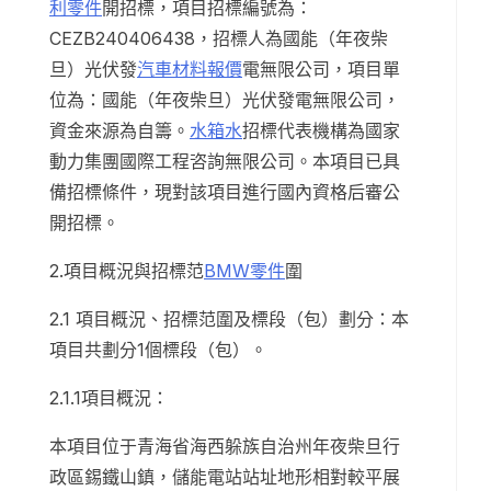
利零件
開招標，項目招標編號為：
CEZB240406438，招標人為國能（年夜柴
旦）光伏發
汽車材料報價
電無限公司，項目單
位為：國能（年夜柴旦）光伏發電無限公司，
資金來源為自籌。
水箱水
招標代表機構為國家
動力集團國際工程咨詢無限公司。本項目已具
備招標條件，現對該項目進行國內資格后審公
開招標。
2.項目概況與招標范
BMW零件
圍
2.1 項目概況、招標范圍及標段（包）劃分：本
項目共劃分1個標段（包）。
2.1.1項目概況：
本項目位于青海省海西躲族自治州年夜柴旦行
政區錫鐵山鎮，儲能電站站址地形相對較平展