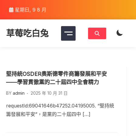
Skip
星期日, 9 8 月
to
content
草莓吃白兔
堅持統OSDER奧斯德零件商籌發展和平安
——學習貫徹黨的二十屆四中全會精力
BY
admin
2025 年 10 月 31 日
requestId:69041646b47252.04195005. “堅持統
籌發展和平安”，是黨的二十屆四中 […]