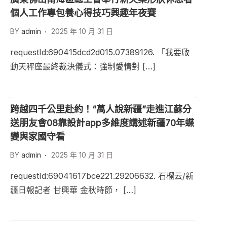
個人工作專包養心得技巧興趣年夜賽
BY
admin
2025 年 10 月 31 日
requestId:690415dcd2d015.07389126. 「我要啟
動天秤座最終裁決儀式：強制愛情對 […]
跨越四千公里赴約！“萬人說新疆”走進江蘇分
送朋友會08靠設計app多維度講述新疆70年蝶
變與家國守看
BY
admin
2025 年 10 月 31 日
requestId:69041617bce221.29206632. 石榴云/新
疆日報記者 甘興華 金秋時節， […]