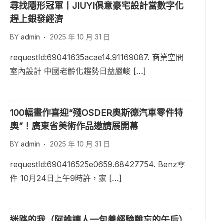
尋找隱形冠軍丨JIUYI俱意豪宅設計當數字化
趕上銀發經濟
BY
admin
2025 年 10 月 31 日
requestId:69041635acae14.91169087. 商業空間
室內設計 中國老齡化趨勢日益嚴峻 […]
100幅畫作喜迎“殘OSDER奧斯德汽車零件特
奧”！廣東省美術作品邀請展開幕
BY
admin
2025 年 10 月 31 日
requestId:690416525e0659.68427754. Benz零
件 10月24日上午9時許，家 […]
迷路的我（阿誰讓人一包養經驗難忘的午后）