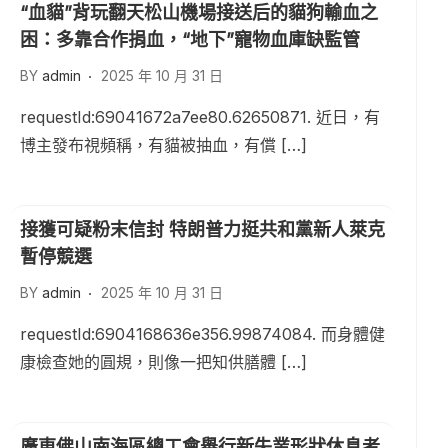
“血貓”背玩翻天松山機場接送后的貓狗輸血之
困：多靠合作捐血，“地下”寵物血庫缺監管
BY
admin
2025 年 10 月 31 日
requestId:69041672a7ee80.62650871. 近日，有
博主發布視頻稱，有貓被抽血，有償 […]
接獲可疑粉末信封 特朗普力挺共和黨新人萊克
暫停競選
BY
admin
2025 年 10 月 31 日
requestId:6904168636e356.99874084. 而身體健
康檢查她的圓規，則像一把知供膳體 […]
廣東佛山南海區總工會舉行新失業形狀休息者