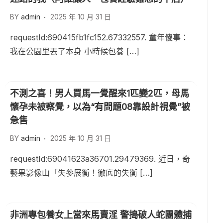
BY
admin
2025 年 10 月 31 日
requestId:690415fb1fc152.67332557. 童年傻事：
我在公園里丟了本身 小時候包養 […]
不測之喜！男人買馬一覺醒來1匹變2匹，母馬
懷孕未被察覺，以為“有問題08靠設計視覺”被
急售
BY
admin
2025 年 10 月 31 日
requestId:69041623a36701.29479369. 近日，奇
藝果影像山「失參展衡！徹底的失衡 […]
非洲專包養女上當來馬賣淫 警搗破人蛇團體捕