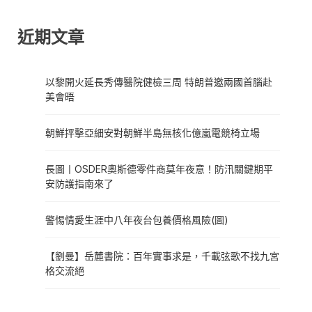
近期文章
以黎開火延長秀傳醫院健檢三周 特朗普邀兩國首腦赴
美會晤
朝鮮抨擊亞細安對朝鮮半島無核化億嵐電競椅立場
長圖丨OSDER奧斯德零件商莫年夜意！防汛關鍵期平
安防護指南來了
警惕情愛生涯中八年夜台包養價格風險(圖)
【劉曼】岳麓書院：百年實事求是，千載弦歌不找九宮
格交流絕