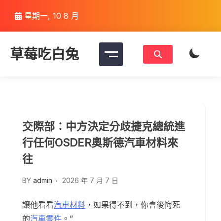
Skip
星期一, 10 8 月
to
content
草莓吃白兔
交際部：中方決定分歧捷克總統進
行任何OSDER奧斯德汽車材料來
往
BY
admin
2026 年 7 月 7 日
讓他看看
汽車材料
，如果得不到，你會後悔死
的
汽車零件
。”