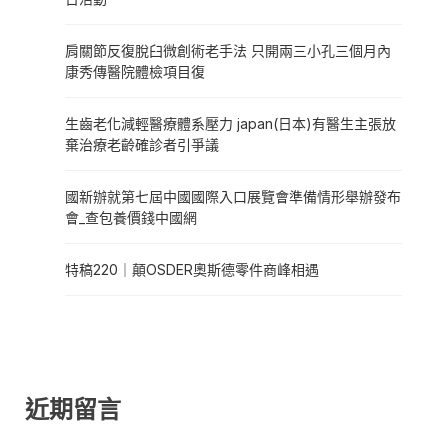
肩關節反復脫臼微創術老手法 只開兩三小孔三個月內
康秀傳醫院體檢項目復
生齒老化減輕醫療體系壓力 japan(日本)有醫生主張放
棄治療老齡確診者引爭議
國新辦就第七屆中國國際入口展覽會準備情形舉辦發布
會_查包養價錢中國網
特稿220｜顛OSDER奧斯德零件商峰相遇
近期留言