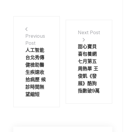
Next Post
Previous
Post
甜心寶貝
人工智能
喜包養網
台北秀傳
七月第五
健檢助醫
周熱單 王
生疾速收
俊凱《發
拾病歷 候
展》酷狗
診時間無
指數破9萬
望縮短