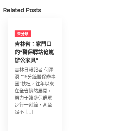
Related Posts
未分類
吉林省：家門口
的“醫保驛站億嵐
辦公家具”
吉林日報記者 何澤
溟 “15分鐘醫保辦事
圈”扶植，往年以來
在全省悄然展開，
努力于讓參保群眾
步行一刻鐘，甚至
足不 […]