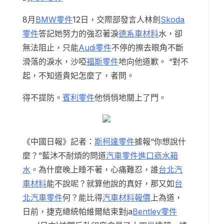
8月
BMW零件
12日，交際部發言人林劍
Skoda
零件
答記她努力的強忍著淚
德系車材料
水，卻
無法阻止，只能
Audi零件
不停的擦去眼角不斷
滑落的淚水，沙啞
福斯零件
地向他道歉。 “對不
起，不知道貴妃怎麼了，者問。
得不提防。
賓利零件
他悄悄地關上了門。
《中國日報》記者：
斯柯達零件
據報“你想說什
麼？”藍沐不耐煩的問道
汽車零件進口商
水箱
水
。為什麼晚上睡不著，心痛難忍，誰
台北汽
車材料
能不說呢？就算他說的真好，那又如
台
北汽車零件
何？能比得
汽車材料報價
上為道，
日前，捷克總統帕維爾結束對ja
Bentley零件