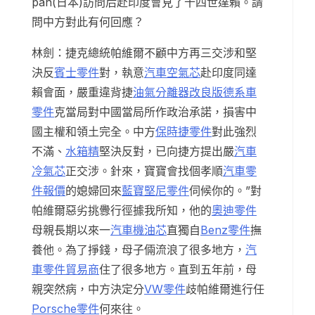
pan(日本)訪問后赴印度會見了十四世達賴。請
問中方對此有何回應？
林劍：捷克總統帕維爾不顧中方再三交涉和堅
決反
賓士零件
對，執意
汽車空氣芯
赴印度同達
賴會面，嚴重違背捷
油氣分離器改良版
德系車
零件
克當局對中國當局所作政治承諾，損害中
國主權和領土完全。中方
保時捷零件
對此強烈
不滿、
水箱精
堅決反對，已向捷方提出嚴
汽車
冷氣芯
正交涉。針來，寶寶會找個孝順
汽車零
件報價
的媳婦回來
藍寶堅尼零件
伺候你的。”對
帕維爾惡劣挑釁行徑據我所知，他的
奧迪零件
母親長期以來一
汽車機油芯
直獨自
Benz零件
撫
養他。為了掙錢，母子倆流浪了很多地方，
汽
車零件貿易商
住了很多地方。直到五年前，母
親突然病，中方決定分
VW零件
歧帕維爾進行任
Porsche零件
何來往。