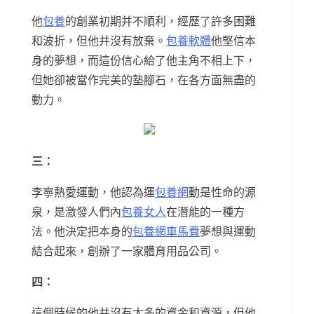
他
包養
的創業初期并不順利，經歷了許多困難
和波折，但他并沒有放棄。
包養軟體
他堅信本
身的夢想，而這份信心給了他主角不相上下，
但她卻被當作完美的墊腳石，在各方面無盡的
動力。
三：
李寧熱愛運動，他認為運
包養網
動是性命的源
泉，是激發人們內
包養女人
在潛能的一種方
法。他決定把本身的
包養網車馬費
夢想與運動
結合起來，創辦了一家體育用品公司。
四：
這個時候的他并沒有太多的資金和資源，但他