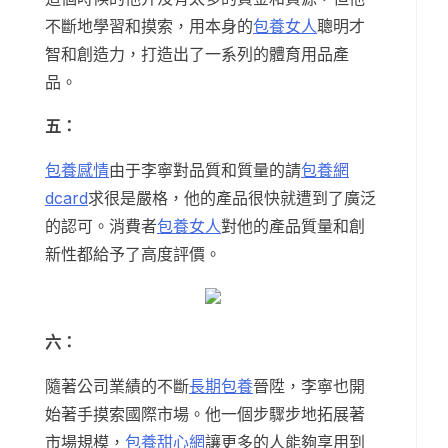
不斷地學習和摸索，用本身的
包養女人
聰明才
智和創造力，打造出了一系列的體育用品產
品。
五：
包養感情
由于李寧對品質和質量的請
包養網
dcard
求很是嚴格，他的產品很快就遭到了廣泛
的認可。消費者
包養女人
對他的產品質量和創
新性都給予了高度評價。
六：
隨著公司業績的不斷
長期包養
晉陞，李寧也開
始著手摸索國際市場。他一個步驟步地拓展著
市場規模，
包養甜心網
讓更多的人能夠享用到