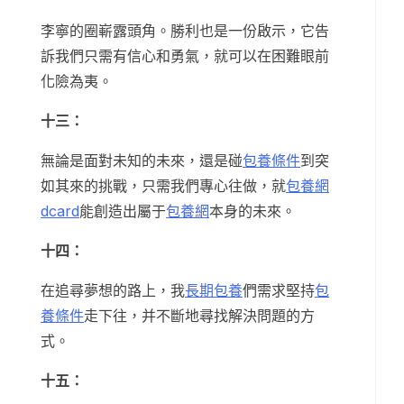
李寧的圈嶄露頭角。勝利也是一份啟示，它告
訴我們只需有信心和勇氣，就可以在困難眼前
化險為夷。
十三：
無論是面對未知的未來，還是碰
包養條件
到突
如其來的挑戰，只需我們專心往做，就
包養網
dcard
能創造出屬于
包養網
本身的未來。
十四：
在追尋夢想的路上，我
長期包養
們需求堅持
包
養條件
走下往，并不斷地尋找解決問題的方
式。
十五：