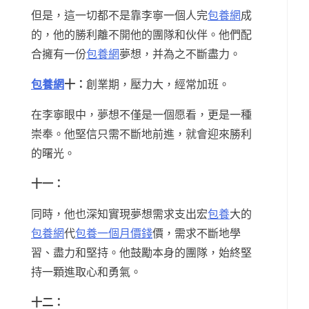
但是，這一切都不是靠李寧一個人完
包養網
成
的，他的勝利離不開他的團隊和伙伴。他們配
合擁有一份
包養網
夢想，并為之不斷盡力。
包養網
十：
創業期，壓力大，經常加班。
在李寧眼中，夢想不僅是一個愿看，更是一種
崇奉。他堅信只需不斷地前進，就會迎來勝利
的曙光。
十一：
同時，他也深知實現夢想需求支出宏
包養
大的
包養網
代
包養一個月價錢
價，需求不斷地學
習、盡力和堅持。他鼓勵本身的團隊，始終堅
持一顆進取心和勇氣。
十二：