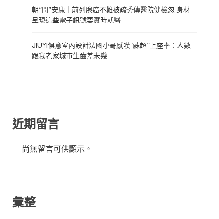
朝“問”安康｜前列腺癌不難被疏秀傳醫院健檢忽 身材
呈現這些電子訊號要實時就醫
JIUYI俱意室內設計法國小哥感嘆“蘇超”上座率：人數
跟我老家城市生齒差未幾
近期留言
尚無留言可供顯示。
彙整