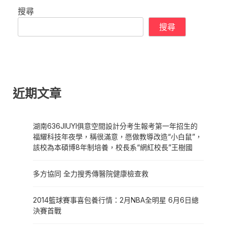
搜尋
搜尋
近期文章
湖南636JIUYI俱意空間設計分考生報考第一年招生的
福耀科技年夜學，稱很滿意，愿做教導改造“小白鼠”，
該校為本碩博8年制培養，校長系“網紅校長”王樹國
多方協同 全力搜秀傳醫院健康檢查救
2014籃球賽事喜包養行情：2月NBA全明星 6月6日總
決賽首戰