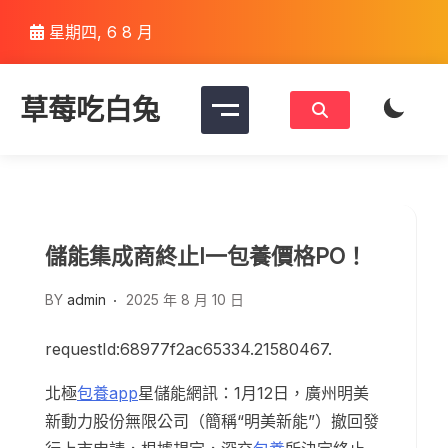
Skip
星期四, 6 8 月
to
content
草莓吃白兔
儲能集成商終止I一包養價格PO！
BY
admin
2025 年 8 月 10 日
requestId:68977f2ac65334.21580467.
北極
包養app
星儲能網訊：1月12日，廣州明美
新動力股份無限公司（簡稱“明美新能”）撤回發