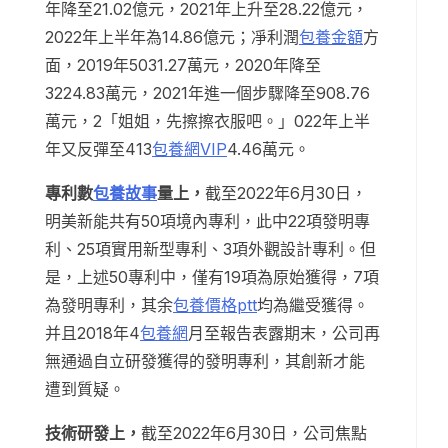
年降至21.02億元，2021年上升至28.22億元，
2022年上半年為14.86億元；凈利潤
包養金額
方
面，2019年5031.27萬元，2020年降至
3224.83萬元，2021年進一個步驟降至908.76
萬元，2「姐姐，先擦擦衣服吧。」022年上半
年又反彈至413
包養網VIP
4.46萬元。
專利數
包養故事
量上，
截至2022年6月30日，
明美新能共有50項境內專利，此中22項發明專
利、25項實用新型專利、3項外觀設計專利。但
是，上述50專利中，僅有19項為原始獲得，7項
為發明專利，其余
包養價格ptt
均為繼受獲得。
并且2018年4
包養網
月至報告表露期末，公司再
無通過自立研發獲得的發明專利，其創新才能
遭到質疑。
技術研發上，
截至2022年6月30日，公司焦點