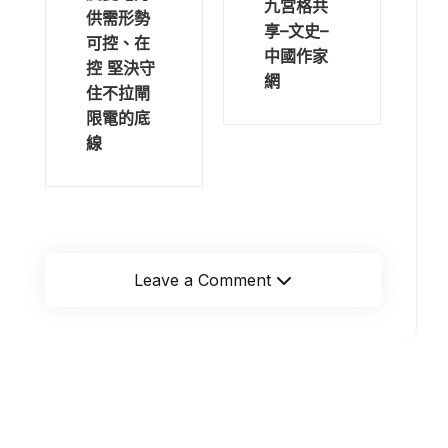
九宮格共
供需形勢
享–文史–
可控、在
中國作家
控 堅決守
網
住不拉閘
限電的底
線
Leave a Comment