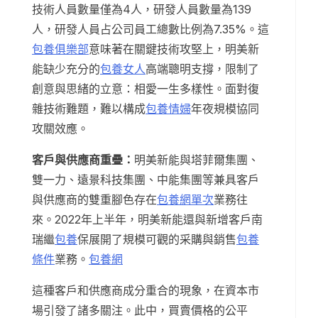
技術人員數量僅為4人，研發人員數量為139
人，研發人員占公司員工總數比例為7.35%。這
包養俱樂部
意味著在關鍵技術攻堅上，明美新
能缺少充分的
包養女人
高端聰明支撐，限制了
創意與思緒的立意：相愛一生多樣性。面對復
雜技術難題，難以構成
包養情婦
年夜規模協同
攻關效應。
客戶與供應商重疊：
明美新能與塔菲爾集團、
雙一力、遠景科技集團、中能集團等兼具客戶
與供應商的雙重腳色存在
包養網單次
業務往
來。2022年上半年，明美新能還與新增客戶南
瑞繼
包養
保展開了規模可觀的采購與銷售
包養
條件
業務。
包養網
這種客戶和供應商成分重合的現象，在資本市
場引發了諸多關注。此中，買賣價格的公平