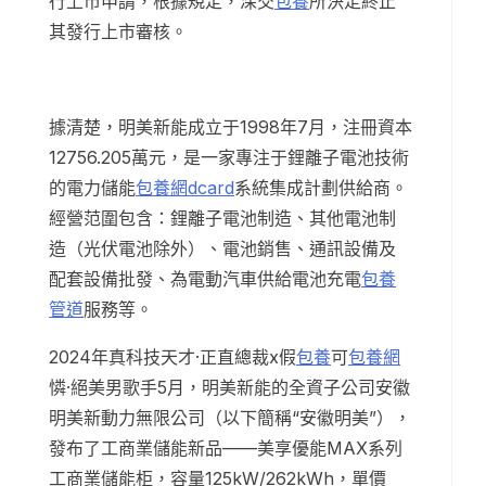
行上市申請，根據規定，深交
包養
所決定終止
其發行上市審核。
據清楚，明美新能成立于1998年7月，注冊資本
12756.205萬元，是一家專注于鋰離子電池技術
的電力儲能
包養網dcard
系統集成計劃供給商。
經營范圍包含：鋰離子電池制造、其他電池制
造（光伏電池除外）、電池銷售、通訊設備及
配套設備批發、為電動汽車供給電池充電
包養
管道
服務等。
2024年真科技天才·正直總裁x假
包養
可
包養網
憐·絕美男歌手5月，明美新能的全資子公司安徽
明美新動力無限公司（以下簡稱“安徽明美”），
發布了工商業儲能新品——美享優能MAX系列
工商業儲能柜，容量125kW/262kWh，單價