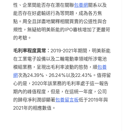
性、企業間能否存在潛在關聯
包養網
關系以及
能否存在好處輸送行為等問題，成為各方焦
點。周全且詳盡地闡釋相關買賣的公道性與合
規性，無疑給明美新能的IPO審核增加了更嚴苛
的考驗。
毛利率程度異常：
2019-2021年期間，明美新能
在工業電子設備以及二輪電動車領域所涉電池
模組業務，呈現出毛利率波動的態勢，順
包養
網
次為24.39%、26.24%以及22.43%。值得留
心的是，2020年該業務的毛利率處于這一報告
期內的峰值程度，但是，在這統一年度，公司
的歸母凈利潤卻顯著
包養留言板
低于2019年與
2021年的相應數值。