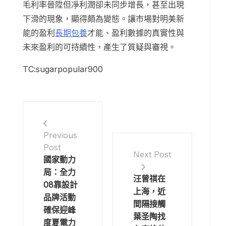
毛利率晉陞但凈利潤卻未同步增長，甚至出現
下滑的現象，顯得頗為變態。讓市場對明美新
能的盈利
長期包養
才能、盈利數據的真實性與
未來盈利的可持續性，產生了質疑與審視。
TC:sugarpopular900
Previous
Post
Next Post
國家動力
局：全力
汪曾祺在
08靠設計
上海，近
品牌活動
間隔接觸
確保迎峰
葉圣陶找
度夏電力