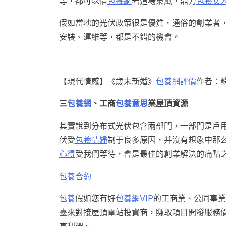
等，都可以借
包養網
著這場東風，鼎力
包養女
假如當地的光伏政策很是優質，通俗的創業者，
安裝、運維等，都是不錯的機會。
【現代情感】《歲末新婚》
包養網評價
作者：
三
包養網
、工商
包養意思
業屋頂資源
其實說到分布式光伏包含兩部門，一部門是戶
伏受
包養情婦
制于良多原因，并沒有想象中那
心得
受我們等待，會是最佳的創業解決的痛點
包養合約
包養
假如您有好
包養網VIP
的工商業、公同事業
臺來對接屋頂電站投資商，賺取項目開發服務