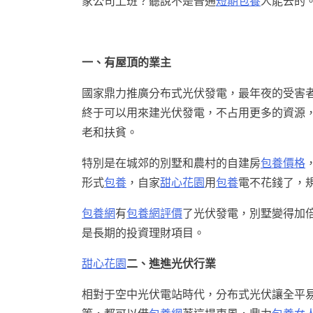
家公司上班？聽說不是普通
短期包養
人能去的
一、有屋頂的業主
國家鼎力推廣分布式光伏發電，最年夜的受害
終于可以用來建光伏發電，不占用更多的資源，
老和扶貧。
特別是在城郊的別墅和農村的自建房
包養價格
形式
包養
，自家
甜心花園
用
包養
電不花錢了，
包養網
有
包養網評價
了光伏發電，別墅變得加
是長期的投資理財項目。
甜心花園
二、進進光伏行業
相對于空中光伏電站時代，分布式光伏讓全平