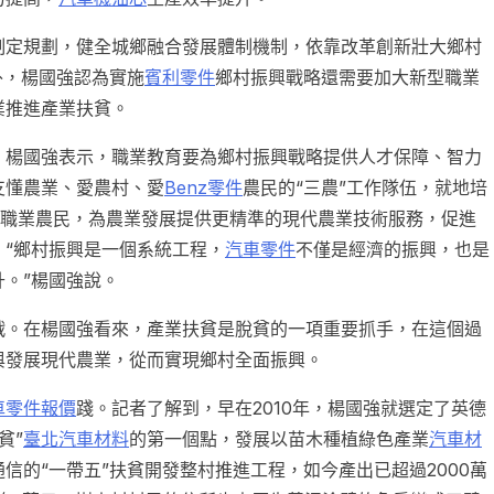
制定規劃，健全城鄉融合發展體制機制，依靠改革創新壯大鄉村
外，楊國強認為實施
賓利零件
鄉村振興戰略還需要加大新型職業
業推進產業扶貧。
，楊國強表示，職業教育要為鄉村振興戰略提供人才保障、智力
支懂農業、愛農村、愛
Benz零件
農民的“三農”工作隊伍，就地培
職業農民，為農業發展提供更精準的現代農業技術服務，促進
。“鄉村振興是一個系統工程，
汽車零件
不僅是經濟的振興，也是
。”楊國強說。
戰。在楊國強看來，產業扶貧是脫貧的一項重要抓手，在這個過
與發展現代農業，從而實現鄉村全面振興。
車零件報價
踐。記者了解到，早在2010年，楊國強就選定了英德
貧”
臺北汽車材料
的第一個點，發展以苗木種植綠色產業
汽車材
信的“一帶五”扶貧開發整村推進工程，如今產出已超過2000萬