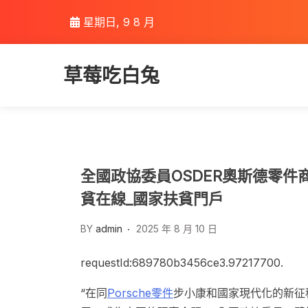
Skip
星期日, 9 8 月
to
content
草莓吃白兔
全國政協委員OSDER奧斯德零
貧在線_國家扶貧門戶
BY
admin
2025 年 8 月 10 日
requestId:689780b3456ce3.97217700.
“在同
Porsche零件
步小康和國家現代化的新征