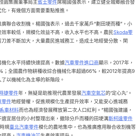
桂園集團董事局主
賓士零件
席楊國強表示，建立健全城鄉融合發
代化，有幾個方面需要重點推進。
廣聯合收割機。楊國強表示，過去千家萬戶“劃田埂而種”，小
產效率較低，規模化效益不高，收入水平也不高。農民
Skoda零
剪刀差不斷加大，大量農民進城務工，造成土地經營分散、閑
農機化水平持續快速提高。數據
汽車零件進口商
顯示，2017年，
3%；全國農作物耕種收綜合機械化率超過66%，較2012年提高9
入了以機械化為主導的新階段。
時捷零件
年，無疑是助推現代農業發展
汽車空氣芯
的‘定心丸’。
車零件
地經營權，促進規模化生產提升效率，又能安心進城務
系車材料
而也為經濟發展釋放第二次人口紅利。”楊國強建議，
不適宜居住的小村整理出來，撤除分戶而種的田埂溝
斯柯達零件
時規
臺北汽車零件
模化的農地集中，也為推廣應用聯合收割機等
力提高，
汽車機油芯
生產效率提升。