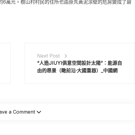
收約6萬元。樹山村村民的住所也由原先黃泥涂壁的危房變成了碧
Next Post
“人造JIUYI俱意空間設計太陽”：能源自
由的愿景（瞰前沿·大國重器）_中國網
ave a Comment