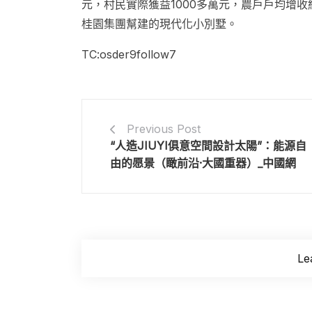
元，村民實際獲益1000多萬元，農戶戶均增
桂園集團幫建的現代化小別墅。
TC:osder9follow7
Previous Post
“人造JIUYI俱意空間設計太陽”：能源自
由的愿景（瞰前沿·大國重器）_中國網
Le