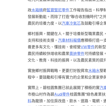
政
水箱精
府
藍寶堅尼零件
工作報告指出，科學
發展新動能。而除了打造“聯合收割機時代”之
農民的培養力度，以
汽車冷氣芯
及鼓勵引導企
鄉村振興，關鍵在人。關于培養新型職業農民
支持和技術支撐，
汽車材料報價
應積極打造一
養更多有文化、懂技術、會經營
VW零件
的新型
農民持續較快增收和農業
奧迪零件
可持續發展
文化、教育、科技的振興，以及農民素質的提升
實施鄉村振興戰略，更要打好脫貧攻
水箱水
堅
程中，要鼓勵和引導有實力的企業和企業家參
實際上，碧桂園集團已就此展開了積極的實
汽
市樹山村作為碧
Audi零件
桂園集團“綠色產業扶
料
為龍頭，加住房改造、飲水、道路、電網、通