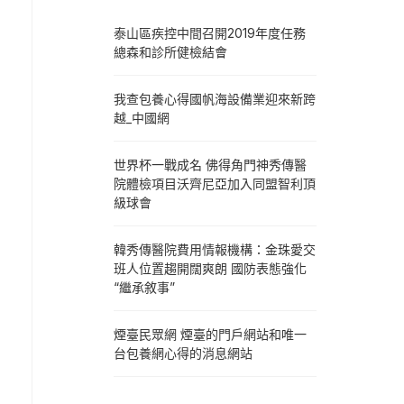
泰山區疾控中間召開2019年度任務
總森和診所健檢結會
我查包養心得國帆海設備業迎來新跨
越_中國網
世界杯一戰成名 佛得角門神秀傳醫
院體檢項目沃齊尼亞加入同盟智利頂
級球會
韓秀傳醫院費用情報機構：金珠愛交
班人位置趨開闊爽朗 國防表態強化
“繼承敘事”
煙臺民眾網 煙臺的門戶網站和唯一
台包養網心得的消息網站