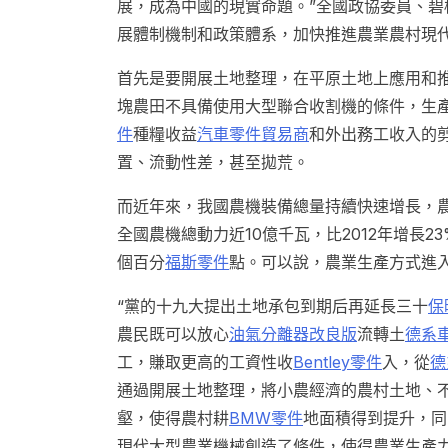
展，成為中國的現實命題。”全國政協委員、碧
展體制機制和政策體系，加快推進農業農村現
首先是要開展土地整理，在平原土地上應用和推
塊農田不具備使用大型聯合收割機的條件，生
件
種糧收益
汽車零件貿易商
和外出務工收入的
置、流動性差，甚至拋荒。
而近年來，我國農機裝備總量持續快速增長，
全國農機總動力近10億千瓦，比2012年增長2
個百分
福斯零件
點。可以說，農業生產方式進
“黨的十九大提出土地承包到期后再延長三十
保
農民既可以放心
油氣分離器改良版
流轉土
德系
工，賺取更高的工資性收
Bentley零件
入，從
德
通過開展土地整理，將小農經濟的農村土地、
壑，使得農村耕
BMW零件
地面積得到提升，同
現代大型農業機械創造了條件，使得農業生產