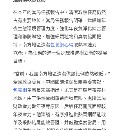
在本年的當局任務報告中，清潔取熱任務仍然
占有主要地位。當局任務報告明確，繼續加年
夜生態環境管理力度，強化年夜氣淨化綜合管
理和聯防聯控，加強細顆粒物和臭氧協同把
持，南方地區清潔
包養網心得
取熱率達到
70％，為任務的進一個步驟推進樹立新的發展
目標。
“當前，我國南方地區清潔供熱比例依然較低。”
全國政協委員、中國節能環保集團黨委書記、
包養網
董事長宋鑫指出，尤其是在廣年夜農村
地區，由于供熱管網覆蓋面積無限、處所當局
財政壓力較年夜等原因，后續任務開展面臨較
年夜壓力。他建議，有序推進供熱管網節能改
革及采熱結尾能效晉陞，并鼓勵摸索當局、用