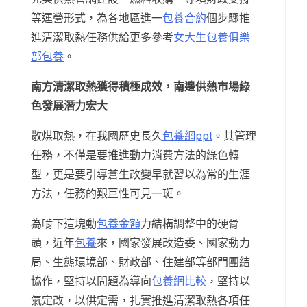
等運營形式，為各地區進一
包養合約
個步驟推
進清潔取熱任務供給更多參考
女大生包養俱樂
部
包養
。
南方清潔取熱獲得積極成效，南邊供熱市場綠
色發展潛力宏大
散煤取熱，在我國歷史長久
包養網ppt
。其管理
任務，不僅是要推進動力消費方法的綠色轉
型，更是要引導蒼生改變早就習以為常的生涯
方法，任務的艱巨性可見一斑。
為啃下這塊動
包養金額
力結構調整中的硬骨
頭，近年
包養
來，國家發展改造委、國家動力
局、生態環境部、財政部、住建部等部門團結
協作，堅持以問題為導向
包養網比較
，堅持以
氣定改，以供定需，扎實推進清潔取熱各項任