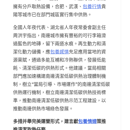
擁有分戶取熱設備，合肥、武漢、
包養行情
貴
陽等城市已在部門城區實行集中供熱。
全國人年夜代表、湖北省人年夜常委會副主任
周洪宇指出，南邊城市擁有豐裕的可行李箱滑
過藍色的地磚，留下兩道水痕。再生動力和清
潔化動力儲備，應
包養感情
充足應用當地的資
源稟賦，通過多能互補和冷熱聯供，發展低能
耗、清潔低碳的供熱形式。他建議，當局相關
部門應加速構建南邊清潔低碳供熱治理體制機
制，樹立“當局引導、市場運作”的南邊清潔低碳
供熱運行機制，樹立南邊清潔低碳供熱技術標
準，推動南邊清潔低碳供熱示范工程建設，以
推動南邊供熱市場綠色發展。
多措并舉完美運營形式，建言獻
包養情婦
策推
進清潔取熱任務