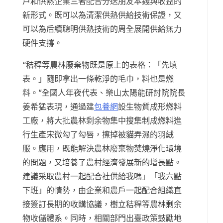
戶和供熱企業三者配合分送朋友本錢與收益的
新形式。既可以為清潔供熱供給技術保證，又
可以為后續聰明供熱技術的周全展開供給無力
硬件支撐。
“秸稈等農林廢棄物既是原上的表格：「先填
表。」隨即拿出一條乾淨的毛巾，料也是燃
料。”全國人年夜代表、樂山太陽能研討院院長
姜希猛表現，通過建
包養網
設生物質成形燃料
工廠，將大批農林剩余物集中搜集制成燃料進
行生產宋微勾了勾唇，擦掉被貓弄濕的羽絨
服。應用，既能解決農林廢棄物焚燒淨化環境
的問題，又培養了農村經濟發展新的增長點。
建議采取農村一起配合社供給我嗎」「我六點
下班」的情勢，由企業和農戶一起配合組織直
接簽訂長期的收購協議，樹立秸稈等農林剩余
物收儲體系。同時，相關部門出臺政策鼓勵地