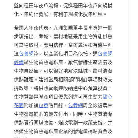
盤向種田年夜戶流轉，促進種田年夜戶向規模
化、集約化發展，有利于規模化搜集秸稈。
全國人年夜代表、九洲集團董事長李寅進一個
步驟指出，縣域、農村地區采用生物質能供熱
可當場取材，應用秸稈、畜禽糞污和有機生涯
渣
包養網
滓，以產業化項目為依托，通
包養網
評價
過生物質熱電聯產、厭氧發酵生產沼氣及
生物自然氣，可以很好地解決縣域、農村清潔
供熱難題。建議當局相關部門制訂專項財政支
撐政策，將供熱管網建設納進中心預算投資，
生物質熱電聯產項目優先列進可再生動力
甜心
花園
附加補
包養
貼目錄，
包養網
周全恢復農林
生物發電補貼的優先付出。同時，生物質清潔
供熱實行同煤改氣、煤改電劃一政策支撐，并
保證生物質熱電聯產企業的發電量補貼資金及