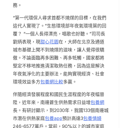
務。
“第一代環保人尋求首都不燒煤的目標，在我們
這代人實現了。”生態環境部年夜氣環境葉的回
覆？ “一個人長得漂亮，唱歌也好聽。”司司長
劉炳表現，現
甜心花園
在，大師在北京及通道
城市基礎上聞不到燒煤的滋味，讓人覺得很驕
傲。不論面臨再多困難、再多牴觸，國家都將
堅定不移地推進清潔取熱任務，因為這是解決
年夜氣淨化的主要辦法，能夠實現經濟、社會
環境效益多方
包養網比較
多贏。
伴隨經濟發展程度和國民生涯程度的年夜幅晉
陞，近年來，南邊蒼生供熱需求日益增
包養網
長。有研討顯示，到2030年，我國133個南邊城
市潛在供熱家庭
包養app
預計高達3
包養情婦
246-6577萬戶。當前，90%以上的城市家庭