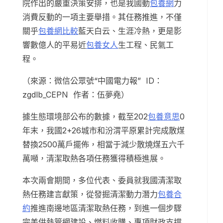
院作出的嚴重決策安排，也是我國動
包養網
力
消費反動的一項主要舉措。其任務推進，不僅
關乎
包養網比較
藍天白云、生涯冷熱，更是影
響數億人的平易近
包養女人
生工程、民氣工
程。
（來源：微信公眾號“中國電力報” ID：
zgdlb_CEPN 作者：伍夢堯）
據生態環境部公布的數據，截至202
包養意思
0
年末，我國2+26城市和汾渭平原累計完成散煤
替換2500萬戶擺佈，相當于減少散燒煤五六千
萬噸，清潔取熱各項任務獲得積極進展。
本次兩會期間，多位代表、委員就我國清潔取
熱任務建言獻策，從發掘清潔動力潛力
包養合
約
推進南邊地區清潔取熱任務，到進一個步驟
完美供熱管網建設、燃料收購、專項財政支撐