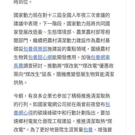
時到位。
國家動力局在對十三屆全國人年夜三次會議的
建議中表現，下一階段，國家動力局將共同國
家發展改造委、生態環境部、農業農村部等相
關部門，繼續把農村清潔動力建設作為農村基
礎設
包養俱樂部
施建設的重點領域，圍繞農村
生物質
包養甜心網
能開發應用，加強
包養網車
馬費
調查研討，推動將“煤改氣”“煤改電”優惠政
策向“煤改生”延長，隨機應變發展生物質能清潔
供熱。
今朝，有良多企業也參加了積極推進清潔取熱
的行列。如國家電網公司就在兩會前夜發布
包
養網心得
的碳達峰碳中和行動計劃指出，要加
速鄉村電氣化晉陞工程建設，推進清潔取熱“煤
改電”。為了更好地晉陞生涯質量
包養
、增強蒼