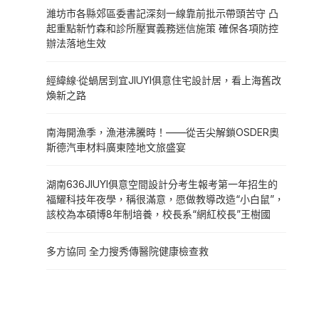
濰坊市各縣郊區委書記深刻一線靠前批示帶頭苦守 凸
起重點新竹森和診所壓實義務迷信施策 確保各項防控
辦法落地生效
經緯線·從蝸居到宜JIUYI俱意住宅設計居，看上海舊改
煥新之路
南海開漁季，漁港沸騰時！——從舌尖解鎖OSDER奧
斯德汽車材料廣東陸地文旅盛宴
湖南636JIUYI俱意空間設計分考生報考第一年招生的
福耀科技年夜學，稱很滿意，愿做教導改造“小白鼠”，
該校為本碩博8年制培養，校長系“網紅校長”王樹國
多方協同 全力搜秀傳醫院健康檢查救