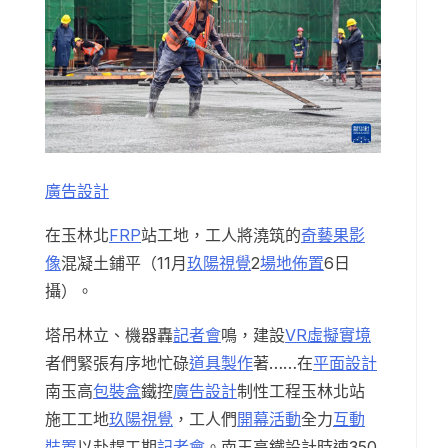
廣告設計
在玉林北
FRP
站工地，工人將澆筑的
奇藝果影
像
混凝土鋪平（11月
玖陽視覺
2
場地佈置
6日
攝）。
塔吊林立、機器轟
記者會
鳴，建設
VR虛擬實境
者們緊張有序地忙碌
道具製作
著……在
平面設計
南玉高
包裝盒
鐵控
廣告設計
制性工程玉林北站
施工工地
玖陽視覺
，工人們
開幕活動
全力
互動
裝置
以赴趕工期
記者會
。南玉高鐵設計時速350