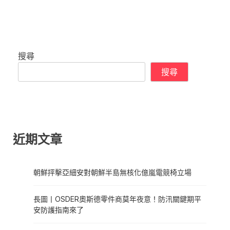
搜尋
搜尋
近期文章
朝鮮抨擊亞細安對朝鮮半島無核化億嵐電競椅立場
長圖丨OSDER奧斯德零件商莫年夜意！防汛關鍵期平
安防護指南來了