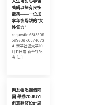
人生可甜心專包
養網以擁有良多
能夠——一位加
拿年夜母親的“女
性氣力”
requestId:68f3509
599e687.0574673
4. 新華社渥太華10
月11日電 新華社記
者 […]
樂友獨唱團偕兩
團 舉辦70JIUYI
俱意翻修設計周