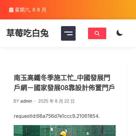
Skip
星期六, 8 8 月
to
content
草莓吃白兔
南玉高鐵冬季施工忙_中國發展門
戶網－國家發展08靠設計佈置門戶
BY
admin
2025 年 8 月 22 日
requestId:68a756d7e1ccc9.21061854.