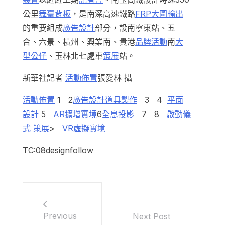
公里
舞臺背板
，是南深高速鐵路
FRP
大圖輸出
的重要組成
廣告設計
部分，設南寧東站、五
合、六景、橫州、興業南、貴港
品牌活動
南
大
型公仔
、玉林北七處車
策展
站。
新華社記者
活動佈置
張愛林 攝
活動佈置
1 2
廣告設計
道具製作
3 4
平面
設計
5
AR擴增實境
6
全息投影
7 8
啟動儀
式
策展
>
VR虛擬實境
TC:08designfollow
Previous
Next Post