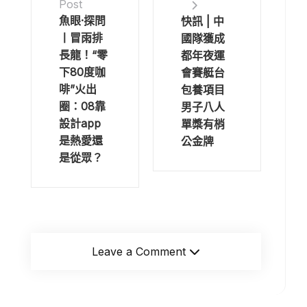
Post
魚眼·探問
快訊 | 中
丨冒雨排
國隊獲成
長龍！“零
都年夜運
下80度咖
會賽艇台
啡”火出
包養項目
圈：08靠
男子八人
設計app
單槳有梢
是熱愛還
公金牌
是從眾？
Leave a Comment