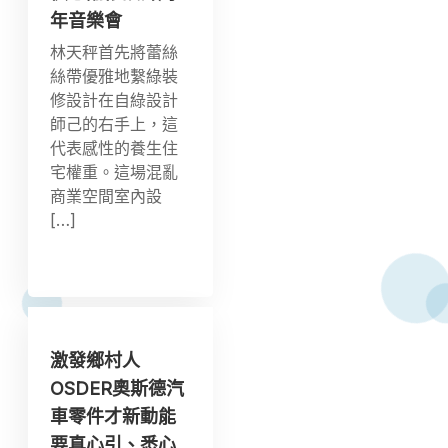
年音樂會
林天秤首先將蕾絲
絲帶優雅地繫綠裝
修設計在自綠設計
師己的右手上，這
代表感性的養生住
宅權重。這場混亂
商業空間室內設
[…]
激發鄉村人
OSDER奧斯德汽
車零件才新動能
要真心引、悉心