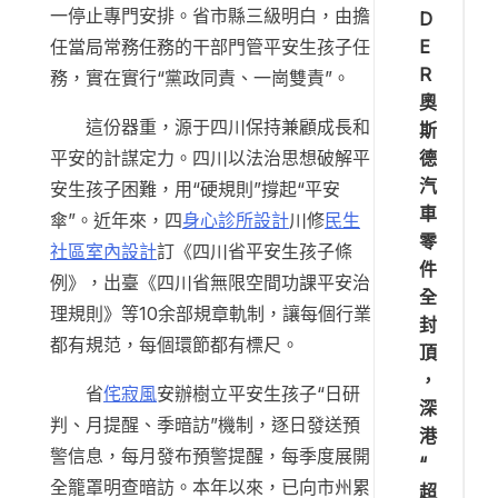
一停止專門安排。省市縣三級明白，由擔
D
E
任當局常務任務的干部門管平安生孩子任
R
務，實在實行“黨政同責、一崗雙責”。
奧
這份器重，源于四川保持兼顧成長和
斯
德
平安的計謀定力。四川以法治思想破解平
汽
安生孩子困難，用“硬規則”撐起“平安
車
傘”。近年來，四
身心診所設計
川修
民生
零
社區室內設計
訂《四川省平安生孩子條
件
例》，出臺《四川省無限空間功課平安治
全
理規則》等10余部規章軌制，讓每個行業
封
都有規范，每個環節都有標尺。
頂
，
省
侘寂風
安辦樹立平安生孩子“日研
深
判、月提醒、季暗訪”機制，逐日發送預
港
警信息，每月發布預警提醒，每季度展開
“
全籠罩明查暗訪。本年以來，已向市州累
超