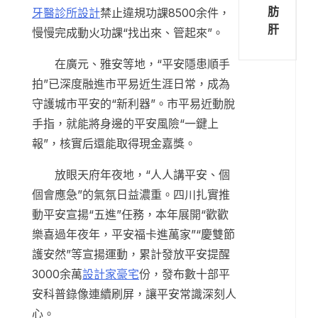
肪
牙醫診所設計
禁止違規功課8500余件，
肝
慢慢完成動火功課“找出來、管起來”。
在廣元、雅安等地，“平安隱患順手
拍”已深度融進市平易近生涯日常，成為
守護城市平安的“新利器”。市平易近動脫
手指，就能將身邊的平安風險“一鍵上
報”，核實后還能取得現金嘉獎。
放眼天府年夜地，“人人講平安、個
個會應急”的氣氛日益濃重。四川扎實推
動平安宣揚“五進”任務，本年展開“歡歡
樂喜過年夜年，平安福卡進萬家”“慶雙節
護安然”等宣揚運動，累計發放平安提醒
3000余萬
設計家豪宅
份，發布數十部平
安科普錄像連續刷屏，讓平安常識深刻人
心。