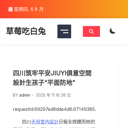
Skip
星期四, 6 8 月
to
content
草莓吃白兔
四川筑牢平安JIUYI俱意空間
設計生孩子“平面防地”
BY
admin
2025 年 11 月 28 日
requestId:69297ed8dde4d6.67149385.
四川
天母室內設計
日報全媒體而她的