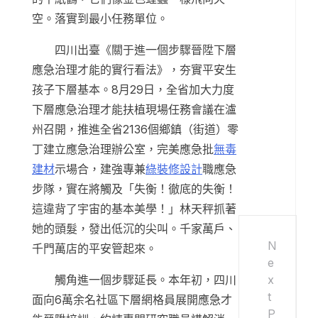
空。落實到最小任務單位。
四川出臺《關于進一個步驟晉陞下層
應急治理才能的實行看法》，夯實平安生
孩子下層基本。8月29日，全省加大力度
下層應急治理才能扶植現場任務會議在瀘
州召開，推進全省2136個鄉鎮（街道）零
丁建立應急治理辦公室，完美應急批
無毒
建材
示場合，建強專兼
綠裝修設計
職應急
步隊，實在將觸及「失衡！徹底的失衡！
這違背了宇宙的基本美學！」林天秤抓著
她的頭髮，發出低沉的尖叫。千家萬戶、
N
千門萬店的平安管起來。
e
x
觸角進一個步驟延長。本年初，四川
t
面向6萬余名社區下層網格員展開應急才
P