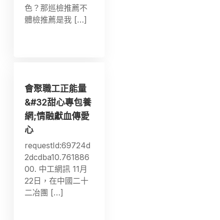
色？那巡檢推薦不
體檢推薦是我 […]
會聚職工正能量
&#32甜心專包養
網;情融獻血傳愛
心
requestId:69724d
2dcdba10.761886
00. 中工網訊 11月
22日，在中國二十
二冶團 […]