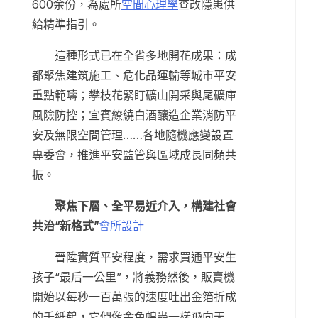
600余份，為處所
空間心理學
查改隱患供
給精準指引。
這種形式已在全省多地開花成果：成
都聚焦建筑施工、危化品運輸等城市平安
重點範疇；攀枝花緊盯礦山開采與尾礦庫
風險防控；宜賓繚繞白酒釀造企業消防平
安及無限空間管理……各地隨機應變設置
專委會，推進平安監管與區域成長同頻共
振。
聚焦下層、全平易近介入，構建社會
共治“新格式”
會所設計
晉陞實質平安程度，需求買通平安生
孩子“最后一公里”，將義務然後，販賣機
開始以每秒一百萬張的速度吐出金箔折成
的千紙鶴，它們像金色蝗蟲一樣飛向天