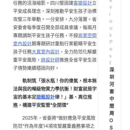
任務的活潑縮影。四川堅固建
客變設計
立
v
平安成長理念，深刻推動平安生孩子治標
i
攻堅三年舉動。一分安排，九分落實。省
o
安委會每季度召開全部成員會議，每兩月
u
s
專題調劑平安生孩子任務，不按
商業空間
P
室內設計
期專題研討重點行業範疇平安生
o
孩子任務
大直室內設計
，全力防范化解嚴
s
重平安風險，
綠設計師
推進全省平安生孩
t
子情勢連續穩固向好。
深
圳
軌制筑「張水瓶！你的傻氣，根本無
河
法與我的噸級物質力學抗衡！財富就是宇
套
宙的基本定
遊艇設計
律！」基、高位推
中
進，構建平安監管“全閉環”
間
周
2025年，省委將“做好應急平安風險
O
防范”作為年度14項攻堅嚴重義務事項之
S