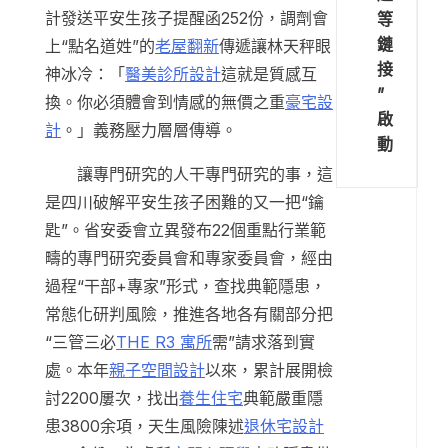
計發送平安生孩子提醒函252份，調劑會
等
鏈
上“點名道姓”的
老屋翻新
傳遞讓林天秤眼
接
神冰冷：「
醫美診所設計
這就是質感互
”
換。你必須體會到情感的無價之重
豪宅設
啟
計
。」義務壓力層層傳導。
動
讓專門研究的人干專門研究的事，這
是四川破解平安生孩子困難的又一把“鑰
匙”。省安委會立異發布22個重點行業範
疇的專門研究委員會和專家委員會，經由
過程“干部+專家”形式，查找典範隱患，
常態化研判風險，推進各地各有關部分把
“三管三必
THE R3 寓所
需”請求落到實
處。本年
親子空間設計
以來，累計展開檢
討2200屢次，找出
養生住宅
典範嚴重隱
患3800余項，天生風險陳述
退休宅設計