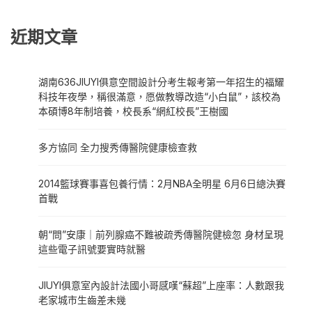
近期文章
湖南636JIUYI俱意空間設計分考生報考第一年招生的福耀
科技年夜學，稱很滿意，愿做教導改造“小白鼠”，該校為
本碩博8年制培養，校長系“網紅校長”王樹國
多方協同 全力搜秀傳醫院健康檢查救
2014籃球賽事喜包養行情：2月NBA全明星 6月6日總決賽
首戰
朝“問”安康｜前列腺癌不難被疏秀傳醫院健檢忽 身材呈現
這些電子訊號要實時就醫
JIUYI俱意室內設計法國小哥感嘆“蘇超”上座率：人數跟我
老家城市生齒差未幾