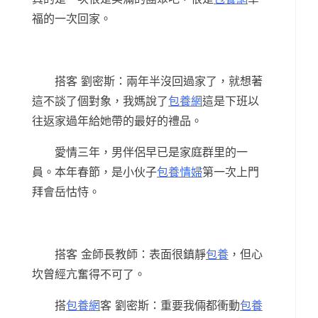
福的一次回家。
搭客 劉密斯：兩年半沒回過家了，就想著
這不談了個對象，我媽說了
包養網
這是下班以
往返家過年給她帶的最好的禮品。
愛情三年，男伴侶早已是家庭群里的一
員。本年春節，是小伙子
包養情婦
第一次上門
拜會岳怙恃。
搭客 金師長教師：表面很鎮靜
包養
，但心
坎曾經亢奮得不可了。
搭
包養網
客 劉密斯：重要我倆都衝動
包養