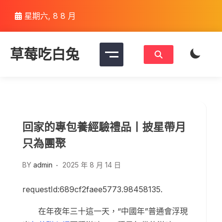
Skip
星期六, 8 8 月
to
content
草莓吃白兔
回家的專包養經驗禮品丨披星帶月
只為團聚
BY
admin
2025 年 8 月 14 日
requestId:689cf2faee5773.98458135.
在年夜年三十這一天，“中國年”普通會浮現