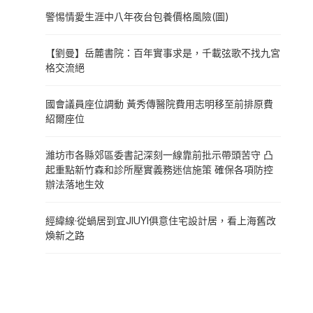
警惕情愛生涯中八年夜台包養價格風險(圖)
【劉曼】岳麓書院：百年實事求是，千載弦歌不找九宮
格交流絕
國會議員座位調動 黃秀傳醫院費用志明移至前排原費
紹爾座位
濰坊市各縣郊區委書記深刻一線靠前批示帶頭苦守 凸
起重點新竹森和診所壓實義務迷信施策 確保各項防控
辦法落地生效
經緯線·從蝸居到宜JIUYI俱意住宅設計居，看上海舊改
煥新之路