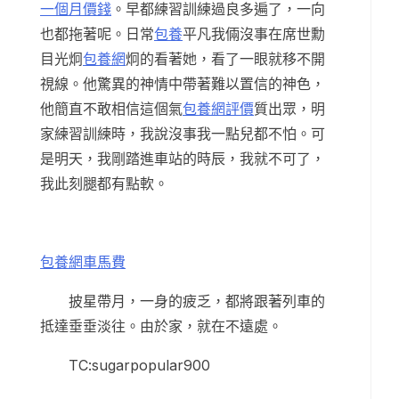
一個月價錢
。早都練習訓練過良多遍了，一向
也都拖著呢。日常
包養
平凡我倆沒事在席世勳
目光炯
包養網
炯的看著她，看了一眼就移不開
視線。他驚異的神情中帶著難以置信的神色，
他簡直不敢相信這個氣
包養網評價
質出眾，明
家練習訓練時，我說沒事我一點兒都不怕。可
是明天，我剛踏進車站的時辰，我就不可了，
我此刻腿都有點軟。
包養網車馬費
披星帶月，一身的疲乏，都將跟著列車的
抵達垂垂淡往。由於家，就在不遠處。
TC:sugarpopular900