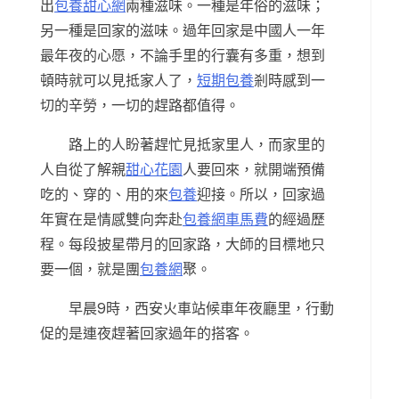
出
包養甜心網
兩種滋味。一種是年俗的滋味；
另一種是回家的滋味。過年回家是中國人一年
最年夜的心愿，不論手里的行囊有多重，想到
頓時就可以見抵家人了，
短期包養
剎時感到一
切的辛勞，一切的趕路都值得。
路上的人盼著趕忙見抵家里人，而家里的
人自從了解親
甜心花園
人要回來，就開端預備
吃的、穿的、用的來
包養
迎接。所以，回家過
年實在是情感雙向奔赴
包養網車馬費
的經過歷
程。每段披星帶月的回家路，大師的目標地只
要一個，就是團
包養網
聚。
早晨9時，西安火車站候車年夜廳里，行動
促的是連夜趕著回家過年的搭客。