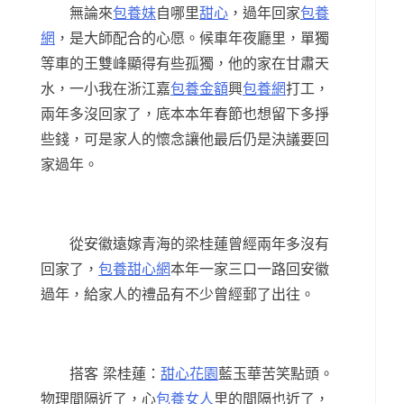
無論來
包養妹
自哪里
甜心
，過年回家
包養
網
，是大師配合的心愿。候車年夜廳里，單獨
等車的王雙峰顯得有些孤獨，他的家在甘肅天
水，一小我在浙江嘉
包養金額
興
包養網
打工，
兩年多沒回家了，底本本年春節也想留下多掙
些錢，可是家人的懷念讓他最后仍是決議要回
家過年。
從安徽遠嫁青海的梁桂蓮曾經兩年多沒有
回家了，
包養甜心網
本年一家三口一路回安徽
過年，給家人的禮品有不少曾經郵了出往。
搭客 梁桂蓮：
甜心花園
藍玉華苦笑點頭。
物理間隔近了，心
包養女人
里的間隔也近了，