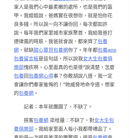
家人是我們心中最柔嫩的處所，也是我們的盔
甲。我姐姐說，爸媽實在很想你，就是怕你花
良多錢，所以說一向不讓你回，每次都如許
說。每年我們家里城市家族聚首，我給我爸打
德律風的時辰，我爸就會說，都來齊了
包養
網
，就缺
甜心寶貝包養網
你了。年年都
包養app
包養留言板
是這句話，所以說我
女大生包養俱
樂部
愧疚啊，心里面真的也是很“說清楚，怎麼
包養
回
包養網心得
事？你敢胡說八道，我一定
會讓你們秦家後悔的！”她威脅地命令道。想家
的
包養網
。
記者：本年就團圓了，不缺了。
搭客
包養網
梁桂蓮：不缺了，對
女大生包
養俱樂部
，我給家里面人每小我都帶禮品了。
真的是一次很是美滿的團聚吧，很是
包養網
幸