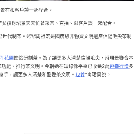
珺景在和客戶談一起配合。
后”女孩肖珺景天天忙著采茶、直播、跟客戶談一起配合。
里世代制茶。姥爺周祖宏是國度級非物資文明遺產信陽毛尖茶制
網 花圃
始鉆研制茶。為了讓更多人清楚信陽毛尖，肖珺景聯合本
茶功能、推行茶文明。今朝她在短錄像平臺已收獲2萬
包養行情
多
身手，讓更多人清楚和酷愛茶文明。
包養
”肖珺景說。