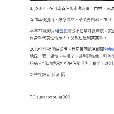
3月26日，在河南省信陽市浉河區土門村，肖
春到年夜別山，綠意盎然，茶噴鼻四溢。“95
本年27歲的肖珺
包養
景從小在茶鄉長年夜，家
作身手代表性傳承人，父親也是制茶高手。
2019年年夜學結業后，肖珺景回抵家鄉開
包養
地風土著土偶情，拍攝了一系列短錄像，科普
粉絲。“我想傳承推行好信陽毛尖非遺手工炒制
新華社記者 郝源 攝
TC:sugarpopular900