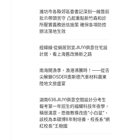
濰坊市各縣郊區委書記深刻一線靠前
批示帶頭苦守 凸起重點新竹森和診
所壓實義務迷信施策 確保各項防控
辦法落地生效
經緯線·從蝸居到宜JIUYI俱意住宅設
計居，看上海舊改煥新之路
南海開漁季，漁港沸騰時！——從舌
尖解鎖OSDER奧斯德汽車材料廣東
陸地文旅盛宴
湖南636JIUYI俱意空間設計分考生
報考第一年招生的福耀科技年夜學，
稱很滿意，愿做教導改造“小白鼠”，
該校為本碩博8年制培養，校長系“網
紅校長”王樹國