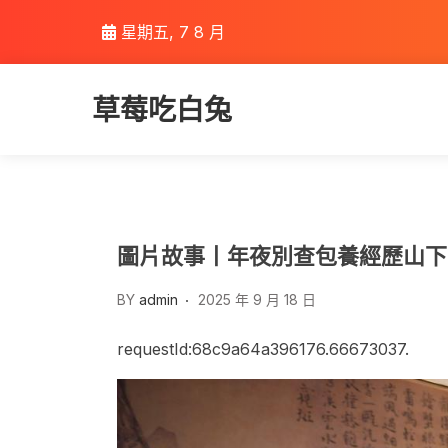
Skip
星期五, 7 8 月
to
content
草莓吃白兔
圖片故事丨年夜別查包養經歷山下
BY
admin
2025 年 9 月 18 日
requestId:68c9a64a396176.66673037.