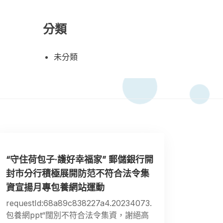
分類
未分類
“守住荷包子·護好幸福家” 郵儲銀行開
封市分行積極展開防范不符合法令集
資宣揚月專包養網站運動
requestId:68a89c838227a4.20234073.
包養網ppt“闊別不符合法令集資，謝絕高