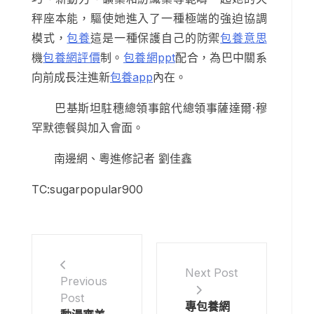
秤座本能，驅使她進入了一種極端的強迫協調
模式，
包養
這是一種保護自己的防禦
包養意思
機
包養網評價
制。
包養網ppt
配合，為巴中關系
向前成長注進新
包養app
內在。
巴基斯坦駐穗總領事館代總領事薩達爾·穆
罕默德餐與加入會面。
南邊網、粵進修記者 劉佳鑫
TC:sugarpopular900
Next Post
Previous
Post
專包養網