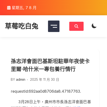
Skip
星期五, 7 8 月
to
content
草莓吃白兔
孫志洋會面巴基斯坦駐華年夜使卡
里爾·哈什米一專包養行情行
BY
admin
2025 年 11 月 30 日
requestId:692aa0d8706da8.47187763.
3月28日上午，廣州市市長孫志洋會面巴基