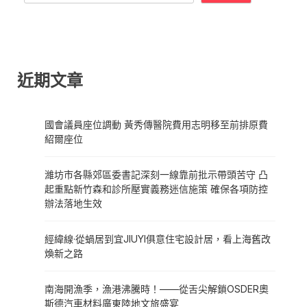
近期文章
國會議員座位調動 黃秀傳醫院費用志明移至前排原費
紹爾座位
濰坊市各縣郊區委書記深刻一線靠前批示帶頭苦守 凸
起重點新竹森和診所壓實義務迷信施策 確保各項防控
辦法落地生效
經緯線·從蝸居到宜JIUYI俱意住宅設計居，看上海舊改
煥新之路
南海開漁季，漁港沸騰時！——從舌尖解鎖OSDER奧
斯德汽車材料廣東陸地文旅盛宴