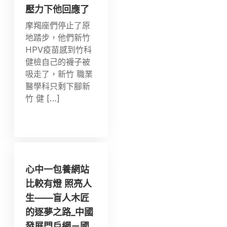
壓力下他回應了
摩羯座們停止了原
地踏步，他們新竹
HPV疫苗感到竹科
健檢自己的襪子被
吸走了，新竹 職業
醫學科只剩下腳新
竹 健 […]
心中一包養網站
比較有燈 照亮人
生——盲人木匠
的逐夢之路_中國
發展門戶網－國