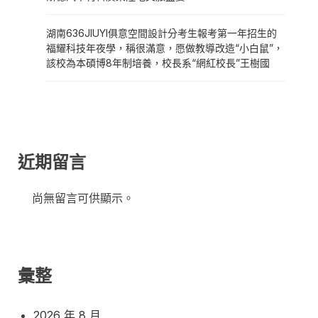
湖南636JIUYI俱意空間設計分考生報考第一年招生的
福耀科技年夜學，稱很滿意，愿做教導改造“小白鼠”，
該校為本碩博8年制培養，校長系“網紅校長”王樹國
近期留言
尚無留言可供顯示。
彙整
2026 年 8 月