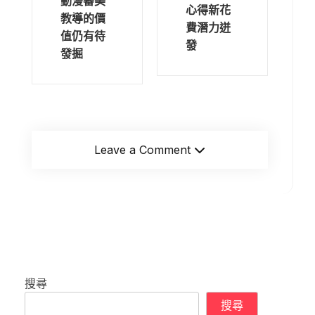
動漫審美
心得新花
教導的價
費潛力迸
值仍有待
發
發掘
Leave a Comment
搜尋
搜尋