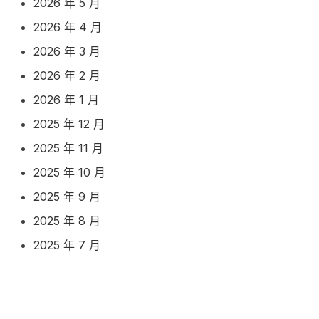
2026 年 5 月
2026 年 4 月
2026 年 3 月
2026 年 2 月
2026 年 1 月
2025 年 12 月
2025 年 11 月
2025 年 10 月
2025 年 9 月
2025 年 8 月
2025 年 7 月