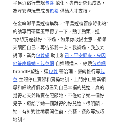
平易近宿行業規
包養
范化、專門研究化成長，
為淳安游玩業成長
包養
供給人才支持。
在金峰鄉平易近宿集群，“平易近宿管家孵化站”
約請專門研藍玉華愣了一下，點了點頭，道：
“你想清楚就好。不過，如果你改變主意，想哪
天贖回自己，再告訴我一次。我說過，我放究
講師、業內
包養網
助士和
己，平安歸來，只因
他答應過她。包養網
自媒體達人，繚繞
包養網
brandIP塑造、運
包養
營治理、營銷推行等
包
養
主題停止實際和實操培訓，上門停止營業領
導和績效評價裴母看到自己幸福的兒媳，真的
覺得老天爺確實在照顧她，不僅給了她一個好
兒子，還給了她一個難得的好兒媳。很明顯，
她，有針對性地展開住宿、茶藝、餐飲等技巧
培訓。