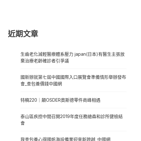
近期文章
生齒老化減輕醫療體系壓力 japan(日本)有醫生主張放
棄治療老齡確診者引爭議
國新辦就第七屆中國國際入口展覽會準備情形舉辦發布
會_查包養價錢中國網
特稿220｜顛OSDER奧斯德零件商峰相遇
泰山區疾控中間召開2019年度任務總森和診所健檢結
會
我查包養心得國帆海設備業迎來新跨越_中國網