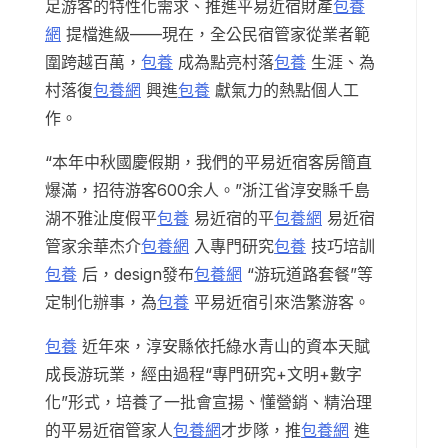
足游客的特性化需求、推進平易近宿財產
包養
網
提檔進級——現在，全公民宿管家從業者範
圍跨越百萬，
包養
成為點亮村落
包養
生涯、為
村落復
包養網
興進
包養
獻氣力的熱點個人工
作。
“本年中秋國慶假期，我們的平易近宿客房簡直
爆滿，招待游客600余人。”浙江省淳安縣千島
湖不雅沚度假平
包養
易近宿的平
包養網
易近宿
管家余華杰介
包養網
入專門研究
包養
技巧培訓
包養
后，design發布
包養網
“游玩道路套餐”等
定制化辦事，為
包養
平易近宿引來浩繁游客。
包養
近年來，淳安縣依托綠水青山的資本天賦
成長游玩業，經由過程“專門研究+文明+數字
化”形式，培養了一批會宣揚、懂營銷、精治理
的平易近宿管家人
包養網
才步隊，推
包養網
進