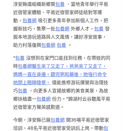
淳安縣還組織新鄉賢
包養
、當地青年舉行平易
近宿管家體驗、平易近宿管家師徒結對等運
動，
包養網
吸引更多青年參加新個人工作，把
握新技巧，集聚一批
包養網
外鄉人才，
包養
發
掘本地游玩道路與人文風情，講好淳安故事，
助力村落復興
包養網
包養
。
“
包養
沒想到在家門口能找到任務，在帶娃的同
時
包養網醫生來了又走了，爸爸來了又走了，
媽媽一直在身邊。餵完粥和藥後，她強行命令
她閉上眼睛睡覺。
還能進修游玩運營與治理技
巧
包養
，向更多人宣揚故鄉的美食美景，為故
鄉扶植盡一
包養網
份力。”錦湖村云谷聽風平易
近宿管家方聲英感歎道。
今朝，淳安縣已展
包養網
開36場平易近宿管家
培訓，48名平易近宿管家受訓后上崗，帶動
包