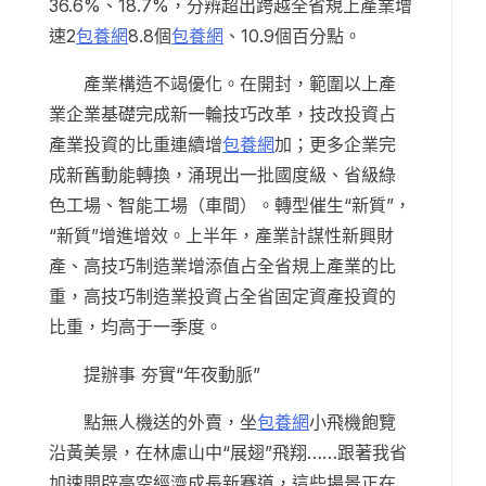
36.6%、18.7%，分辨超出跨越全省規上產業增
速2
包養網
8.8個
包養網
、10.9個百分點。
產業構造不竭優化。在開封，範圍以上產
業企業基礎完成新一輪技巧改革，技改投資占
產業投資的比重連續增
包養網
加；更多企業完
成新舊動能轉換，涌現出一批國度級、省級綠
色工場、智能工場（車間）。轉型催生“新質”，
“新質”增進增效。上半年，產業計謀性新興財
產、高技巧制造業增添值占全省規上產業的比
重，高技巧制造業投資占全省固定資產投資的
比重，均高于一季度。
提辦事 夯實“年夜動脈”
點無人機送的外賣，坐
包養網
小飛機飽覽
沿黃美景，在林慮山中“展翅”飛翔……跟著我省
加速開辟高空經濟成長新賽道，這些場景正在