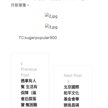
升新景象。
TC:sugarpopular900
Previous
Post
Next Post
遇事有人
幫 生活有
北京國際
保障（兩
和平文化
會后探落
基金會舉
實·幫困難
辦吳昌碩