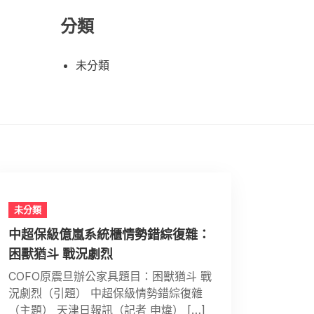
分類
未分類
未分類
中超保級億嵐系統櫃情勢錯綜復雜：
困獸猶斗 戰況劇烈
COFO原震旦辦公家具題目：困獸猶斗 戰
況劇烈（引題） 中超保級情勢錯綜復雜
（主題） 天津日報訊（記者 申煒） […]