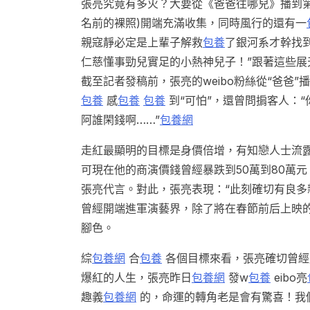
張亮究竟有多火？大要從《爸爸往哪兒》播到
名前的裸照)開端充滿收集，同時風行的還有一
親寇靜必定是上輩子解救
包養
了銀河系才幹找
仁慈懂事勁兒實足的小熱神兒子！”跟著這些展
截至記者發稿前，張亮的weibo粉絲從“爸爸”
包養
感
包養
包養
到“可怕”，還曾問掮客人：
阿誰閑錢啊……”
包養網
走紅最顯明的目標是身價倍增，有知戀人士流
可現在他的商演價錢曾經暴跌到50萬到80萬元
張亮代言。對此，張亮表現：“此刻確切有良多
曾經開端進軍演藝界，除了將在春節前后上映
腳色。
綜
包養網
合
包養
各個目標來看，張亮確切曾經
爆紅的人生，張亮昨日
包養網
發w
包養
eibo亮
趣義
包養網
的，命運的轉角老是會有驚喜！我