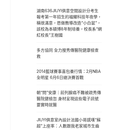
湖南636JIUYI俱意空間設計分考生
報考第一年招生的福耀科技年夜學，
稱很滿意，愿做教導改造“小白鼠”，
該校為本碩博8年制培養，校長系“網
紅校長”王樹國
多方協同 全力搜秀傳醫院健康檢查
救
2014籃球賽事喜包養行情：2月NBA
全明星 6月6日總決賽首戰
朝“問”安康｜前列腺癌不難被疏秀傳
醫院健檢忽 身材呈現這些電子訊號
要實時就醫
JIUYI俱意室內設計法國小哥感嘆“蘇
超”上座率：人數跟我老家城市生齒