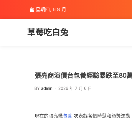
Skip
星期四, 6 8 月
to
content
草莓吃白兔
張亮商演價台包養經驗暴跌至80萬
BY
admin
2026 年 7 月 6 日
現在的張亮幾
包養
次表態各個時髦和頒獎運動