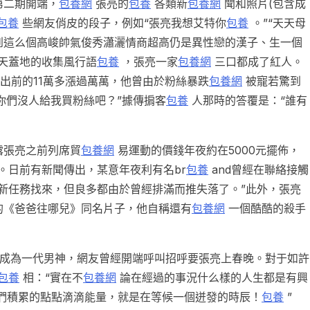
第二期開端，
包養網
張亮的
包養
各類新
包養網
聞和照片(包含成
包養
些網友俏皮的段子，例如“張亮我想艾特你
包養
。”“天天母
到這么個高峻帥氣俊秀瀟灑情商超高仍是異性戀的漢子、生一個
天蓋地的收集風行語
包養
，張亮一家
包養網
三口都成了紅人。
播出前的11萬多漲過萬萬，他曾由於粉絲暴跌
包養網
被寵若驚到
“你們沒人給我買粉絲吧？”據傳掮客
包養
人那時的答覆是：“誰有
露張亮之前列席貿
包養網
易運動的價錢年夜約在5000元擺佈，
。日前有新聞傳出，某意年夜利有名br
包養
and曾經在聯絡接觸
新任務找來，但良多都由於曾經排滿而推失落了。”此外，張亮
的《爸爸往哪兒》同名片子，他自稱還有
包養網
一個酷酷的殺手
成為一代男神，網友曾經開端呼叫招呼要張亮上春晚。對于如許
包養
相：“實在不
包養網
論在經過的事況什么樣的人生都是有興
們積累的點點滴滴能量，就是在等候一個迸發的時辰！
包養
”