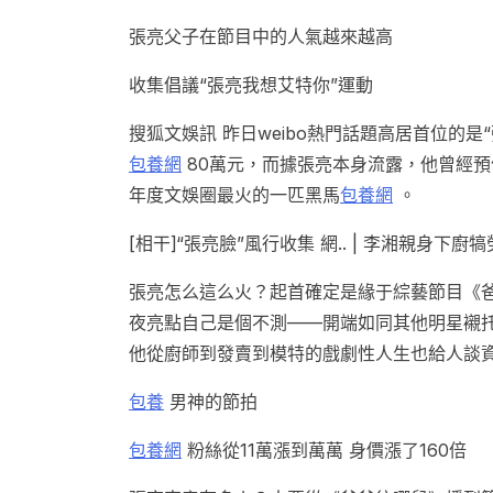
張亮父子在節目中的人氣越來越高
收集倡議“張亮我想艾特你”運動
搜狐文娛訊 昨日weibo熱門話題高居首位的是
包養網
80萬元，而據張亮本身流露，他曾經
年度文娛圈最火的一匹黑馬
包養網
。
[相干]“張亮臉”風行收集 網.. | 李湘親身下廚犒勞
張亮怎么這么火？起首確定是緣于綜藝節目《
夜亮點自己是個不測——開端如同其他明星襯
他從廚師到發賣到模特的戲劇性人生也給人談
包養
男神的節拍
包養網
粉絲從11萬漲到萬萬 身價漲了160倍