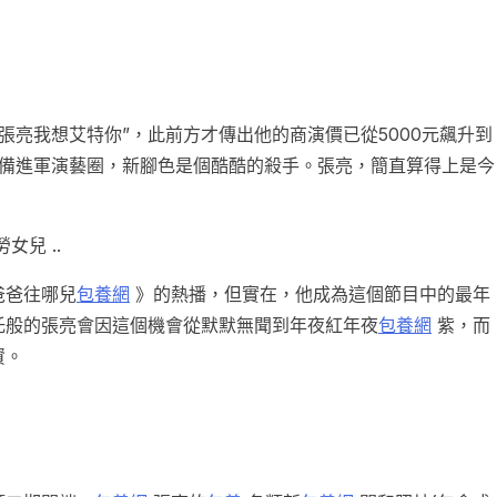
“張亮我想艾特你”，此前方才傳出他的商演價已從5000元飆升到
預備進軍演藝圈，新腳色是個酷酷的殺手。張亮，簡直算得上是今
女兒 ..
爸爸往哪兒
包養網
》的熱播，但實在，他成為這個節目中的最年
托般的張亮會因這個機會從默默無聞到年夜紅年夜
包養網
紫，而
資。