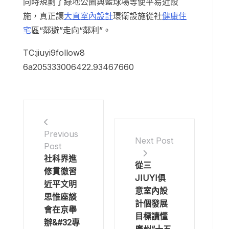
同時規劃了綠地公園與籃球場等便平易近設
施，真正讓
大直室內設計
環衛設施從社
健康住
宅
區“鄰避”走向“鄰利”。
TC:jiuyi9follow8
6a205333006422.93467660
Previous
Next Post
Post
社科界進
從三
修貫徹習
JIUYI俱
近平文明
意室內設
思惟座談
計個發展
會在京舉
目標讀懂
辦&#32專