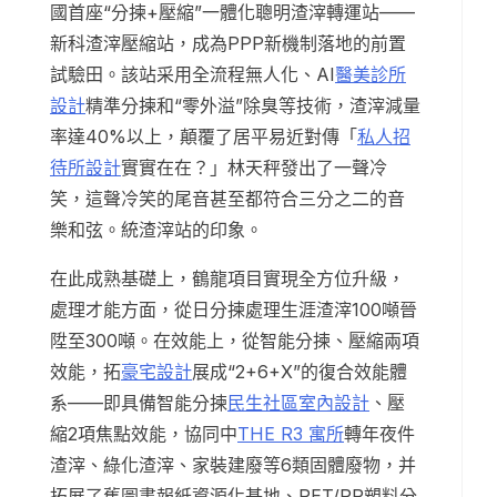
國首座“分揀+壓縮”一體化聰明渣滓轉運站——
新科渣滓壓縮站，成為PPP新機制落地的前置
試驗田。該站采用全流程無人化、AI
醫美診所
設計
精準分揀和“零外溢”除臭等技術，渣滓減量
率達40%以上，顛覆了居平易近對傳「
私人招
待所設計
實實在在？」林天秤發出了一聲冷
笑，這聲冷笑的尾音甚至都符合三分之二的音
樂和弦。統渣滓站的印象。
在此成熟基礎上，鶴龍項目實現全方位升級，
處理才能方面，從日分揀處理生涯渣滓100噸晉
陞至300噸。在效能上，從智能分揀、壓縮兩項
效能，拓
豪宅設計
展成“2+6+X”的復合效能體
系——即具備智能分揀
民生社區室內設計
、壓
縮2項焦點效能，協同中
THE R3 寓所
轉年夜件
渣滓、綠化渣滓、家裝建廢等6類固體廢物，并
拓展了舊圖書報紙資源化基地、PET/PP塑料分