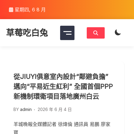
Skip
星期四, 6 8 月
to
content
草莓吃白兔
從JIUYI俱意室內設計“鄰避負擔”
邁向“平易近生紅利” 全國首個PPP
新機制環衛項目落地廣州白云
BY
admin
2026 年 6 月 4 日
羊城晚報全媒體記者 徐煒倫 通訊員 易鵬 廖家
寶