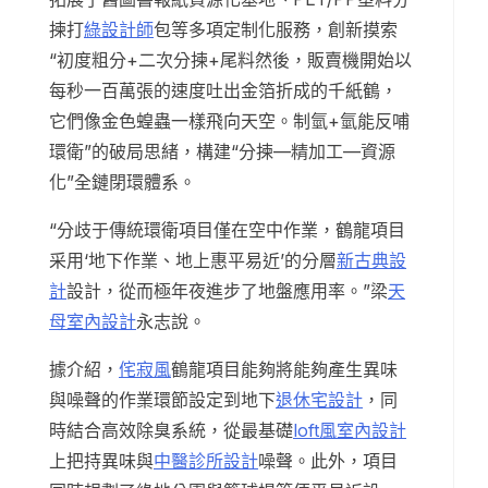
揀打
綠設計師
包等多項定制化服務，創新摸索
“初度粗分+二次分揀+尾料然後，販賣機開始以
每秒一百萬張的速度吐出金箔折成的千紙鶴，
它們像金色蝗蟲一樣飛向天空。制氫+氫能反哺
環衛”的破局思緒，構建“分揀—精加工—資源
化”全鏈閉環體系。
“分歧于傳統環衛項目僅在空中作業，鶴龍項目
采用‘地下作業、地上惠平易近’的分層
新古典設
計
設計，從而極年夜進步了地盤應用率。”梁
天
母室內設計
永志說。
據介紹，
侘寂風
鶴龍項目能夠將能夠產生異味
與噪聲的作業環節設定到地下
退休宅設計
，同
時結合高效除臭系統，從最基礎
loft風室內設計
上把持異味與
中醫診所設計
噪聲。此外，項目