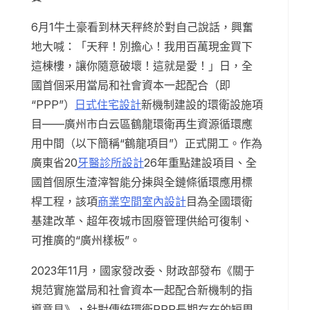
6月1牛土豪看到林天秤終於對自己說話，興奮
地大喊：「天秤！別擔心！我用百萬現金買下
這棟樓，讓你隨意破壞！這就是愛！」日，全
國首個采用當局和社會資本一起配合（即
“PPP”）
日式住宅設計
新機制建設的環衛設施項
目——廣州市白云區鶴龍環衛再生資源循環應
用中間（以下簡稱“鶴龍項目”）正式開工。作為
廣東省20
牙醫診所設計
26年重點建設項目、全
國首個原生渣滓智能分揀與全鏈條循環應用標
桿工程，該項
商業空間室內設計
目為全國環衛
基建改革、超年夜城市固廢管理供給可復制、
可推廣的“廣州樣板”。
2023年11月，國家發改委、財政部發布《關于
規范實施當局和社會資本一起配合新機制的指
導意見》，針對傳統環衛PPP長期存在的短周