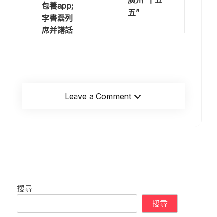
廣州“十五
包養app;
五”
李書磊列
席并講話
Leave a Comment
搜尋
搜尋