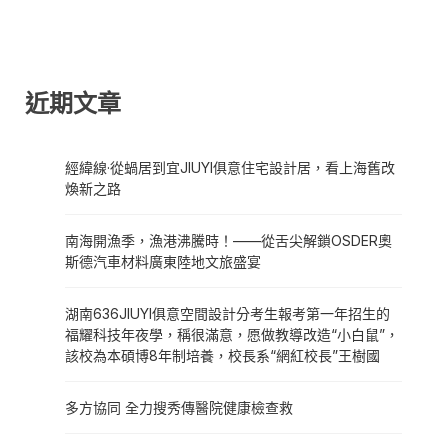
近期文章
經緯線·從蝸居到宜JIUYI俱意住宅設計居，看上海舊改
煥新之路
南海開漁季，漁港沸騰時！——從舌尖解鎖OSDER奧
斯德汽車材料廣東陸地文旅盛宴
湖南636JIUYI俱意空間設計分考生報考第一年招生的
福耀科技年夜學，稱很滿意，愿做教導改造“小白鼠”，
該校為本碩博8年制培養，校長系“網紅校長”王樹國
多方協同 全力搜秀傳醫院健康檢查救