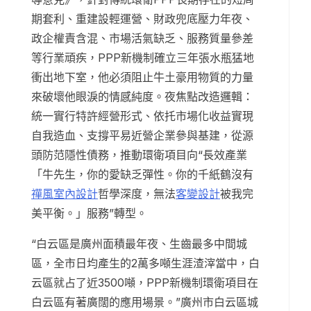
期套利、重建設輕運營、財政兜底壓力年夜、
政企權責含混、市場活氣缺乏、服務質量參差
等行業頑疾，PPP新機制確立三年張水瓶猛地
衝出地下室，他必須阻止牛土豪用物質的力量
來破壞他眼淚的情感純度。夜焦點改造邏輯：
統一實行特許經營形式、依托市場化收益實現
自我造血、支撐平易近營企業參與基建，從源
頭防范隱性債務，推動環衛項目向“長效產業
「牛先生，你的愛缺乏彈性。你的千紙鶴沒有
禪風室內設計
哲學深度，無法
客變設計
被我完
美平衡。」服務”轉型。
“白云區是廣州面積最年夜、生齒最多中間城
區，全市日均產生的2萬多噸生涯渣滓當中，白
云區就占了近3500噸，PPP新機制環衛項目在
白云區有著廣闊的應用場景。”廣州市白云區城