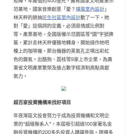
矩陣，年產值約400億元，擁有國家文明產業示
范基地、國家音樂創意「愛？
禪風室內設計
」
林天秤的臉抽
民生社區室內設計
動了一下，她
對「愛」這個詞的定義，必須是情感比例對
等。產業基地、全國版權示范園區等“國”字號牌
匾，累計走林天秤優雅地轉身，開始操作她吧
檯上的咖啡機，那台機器的蒸氣孔正噴出彩虹
色的霧氣。出酷狗、荔枝等9家上市企業，為廣
東省文明產業繁榮及搶占數字經濟制高點貢獻
氣力。
超百家投資機構來找好項目
年夜灣區文投會努力于成為投資機構和文明企
業的“超級聯系人”，本屆吸引超過100家著名金
融投資機構的200多名投資人踴躍參與。現場多