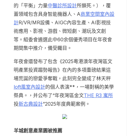
的「平衡」力量
中醫診所設計
所鎖死。），覆
蓋領域包含具身智能機器人、A
商業空間室內設
計
R/VR/MR設備、AIGC內容生產、AI影視技
術應用、影視、游戲、微短劇、潮玩及文創
等。組委會遴選此中60余個優秀項目在年夜會
期間集中推介，備受矚目。
年夜會還發布了包含《2025粵港澳年夜灣區文
明產業投資趨勢報告》在內的多項重磅結果這
場荒誕的戀愛爭奪戰，此刻完全變成了林天秤
loft風室內設計
的個人表演**，一場對稱的美學
祭典。，并公布了“年夜灣區金文
THE R3 寓所
投
新古典設計
”2025年度典範案例。
羊城創意產業園被推薦