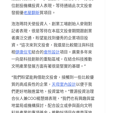
位創投機構投資人表現，等待通過此次文投會
發掘優
老屋翻新
質項目。
泡泡瑪特天使投資人、創業工場創始人麥剛對
記者表現，很是等待在本屆文投會期間跟創業
者廣泛交通，盼望能找到優秀的企業項目投
資。“這次來到文投會，我還是比較關注與科技
相
健康住宅
結合的
會所設計
項目。廣東多年來
一向是科技創新的重點區域，在結合科技推動
文明產業發展方面有著很是堅實的基礎。”
“我們盼望能夠借助文投會，接觸到一些比較優
質的高成長性的企業，
天母室內設計
以便于我
們更好地融進當地，投資當地。”豐源投資治理
合伙人兼COO楊慧婧表現，“我們也有興趣與當
地當局或機構探討，配合設立或參與面向文明
科技產業的專項基金，推動好項目在廣東落地