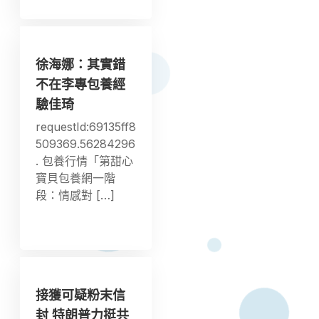
徐海娜：其實錯
不在李專包養經
驗佳琦
requestId:69135ff8
509369.56284296
. 包養行情「第甜心
寶貝包養網一階
段：情感對 […]
接獲可疑粉末信
封 特朗普力挺共