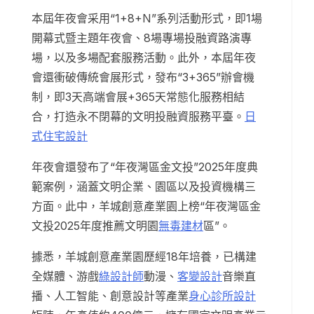
本屆年夜會采用“1+8+N”系列活動形式，即1場
開幕式暨主題年夜會、8場專場投融資路演專
場，以及多場配套服務活動。此外，本屆年夜
會還衝破傳統會展形式，發布“3+365”辦會機
制，即3天高端會展+365天常態化服務相結
合，打造永不閉幕的文明投融資服務平臺。
日
式住宅設計
年夜會還發布了“年夜灣區金文投”2025年度典
範案例，涵蓋文明企業、園區以及投資機構三
方面。此中，羊城創意產業園上榜“年夜灣區金
文投2025年度推薦文明園
無毒建材
區”。
據悉，羊城創意產業園歷經18年培養，已構建
全媒體、游戲
綠設計師
動漫、
客變設計
音樂直
播、人工智能、創意設計等產業
身心診所設計