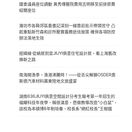
國會議員座位調動 黃秀傳醫院費用志明移至前排原費
紹爾座位
濰坊市各縣郊區委書記深刻一線靠前批示帶頭苦守 凸
起重點新竹森和診所壓實義務迷信施策 確保各項防控
辦法落地生效
經緯線·從蝸居到宜JIUYI俱意住宅設計居，看上海舊改
煥新之路
南海開漁季，漁港沸騰時！——從舌尖解鎖OSDER奧
斯德汽車材料廣東陸地文旅盛宴
湖南636JIUYI俱意空間設計分考生報考第一年招生的
福耀科技年夜學，稱很滿意，愿做教導改造“小白鼠”，
該校為本碩博8年制培養，校長系“網紅校長”王樹國