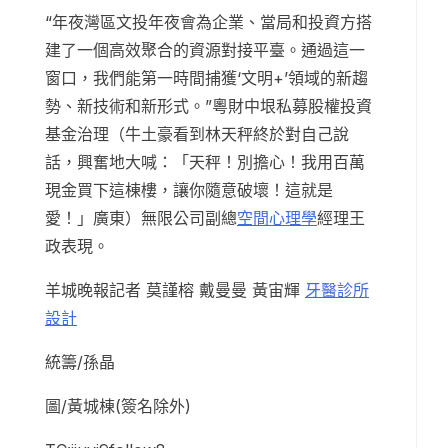
“年夜灣區文投年夜會為企業、當局和投資方搭
建了一個高效聚合的資源對接平臺。通過這一
窗口，我們能第一時間捕獲‘文明+’領域的新趨
勢、新技術和新形式。”粵財中垠私募股權投資
基金治理（牛土豪看到林天秤終於對自己說
話，興奮地大喊：「天秤！別擔心！我用百萬
現金買下這棟樓，讓你隨意破壞！這就是
愛！」廣東）無限公司副總
空間心理學
經理王
政表現。
羊城晚報記者 莫謹榕 戴曼曼 黃宙輝
牙醫診所
設計
統籌/孫晶
圖/黃城棟(簽名除外)