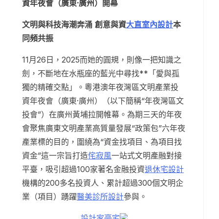
資年夜會（廣東·廣州）開幕
文明與科技海潮奔涌 創意與資
大直室內設計
本
同頻共振
11月26日，2025而她的圓規，則像一把知識之
劍，不斷地在水瓶座的藍光中尋找**「愛與孤
獨的精確交點」。粵港澳年夜灣區文明產業投
資年夜會（廣東·廣州）（以下簡稱“年夜灣區文
投會”）在廣州黃埔拉開帷幕。為期三天的年夜
會聚焦廣東文明產業高質量發展“政策包”六年夜
產業標的目的，圍繞為“資金找項目、為項目找
資金”這一宗旨打造
侘寂風
一站式文明產融對接
平臺，吸引超過100家著名金融投資
退休宅設計
機構的200多名投資人、累計超過300個文明企
業（項目）踴躍
醫美診所設計
參與。
設計家豪宅