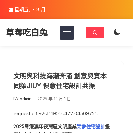
Skip
星期五, 7 8 月
to
content
草莓吃白兔
文明與科技海潮奔涌 創意與資本
同頻JIUYI俱意住宅設計共振
BY
admin
2025 年 12 月 1 日
requestId:692cf11956c472.04509721.
2025粵港澳年夜灣區文明產業
樂齡住宅設計
投