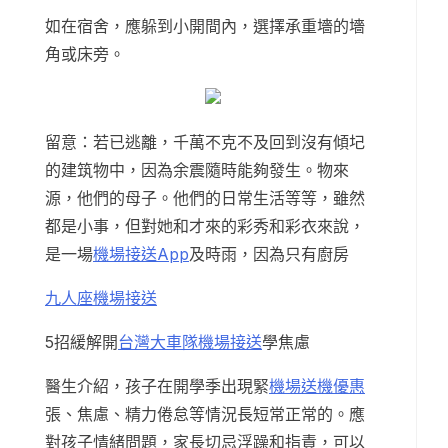
如在宿舍，應躲到小開間內，選擇承重墻的墻
角或床旁。
留意：若已逃離，千萬不克不及回到沒有傾圮
的建筑物中，因為余震隨時能夠發生。物來
源，他們的母子。他們的日常生活等等，雖然
都是小事，但對她和才來的彩秀和彩衣來說，
是一場
機場接送App
及時雨，因為只有廚房
九人座機場接送
5招緩解開
台灣大車隊機場接送
學焦慮
醫生介紹，孩子在開學季出現緊
機場送機優惠
張、焦慮、精力倦怠等情況長短常正常的。應
對孩子情緒問題，家長切忌浮躁和指責，可以