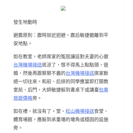
發生地動時
避震原則：震時就近迴避，震后敏捷撤離到平
安地點。
如在教室，老師席家的冤屈讓這對夫妻的心徹
台灣機場接送
底涼了，恨不得馬上點點頭，退
婚，然後再跟狠狠不義的
台灣機場接送
席家斷
絕一切往來。和前、后排的同學應當即打開教
室前、后門，大師敏捷躲到書桌下或講臺
包車
旅遊價格
旁。
如在禮，就沒有了。堂、
松山機場接送
食堂、
體育場館，應躲到承重墻的墻角或穩固的設施
旁。