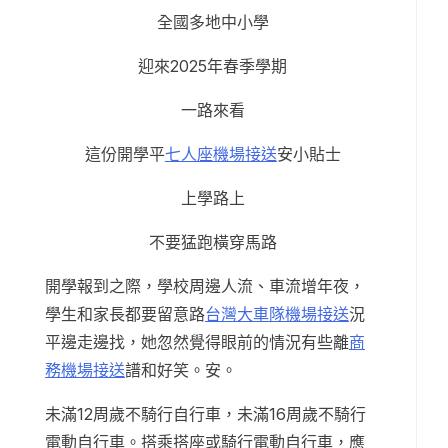
全國多地中小學
迎來2025年春季學期
一路來看
這份開學平
七人座機場接送
安小貼士
上學路上
不要猛跑橫穿馬路
開學報到之際，學校周邊人流、車流增年夜，
學生和家長都要留意路
台灣大車隊機場接送
況
平邊走邊找，她忽然覺得眼前的情況有些離
商
務機場接送
譜和好笑。安。
未滿12周歲不騎行自行車，未滿16周歲不騎行
電動自行車。搭乘搭座或騎行電動自行車，應