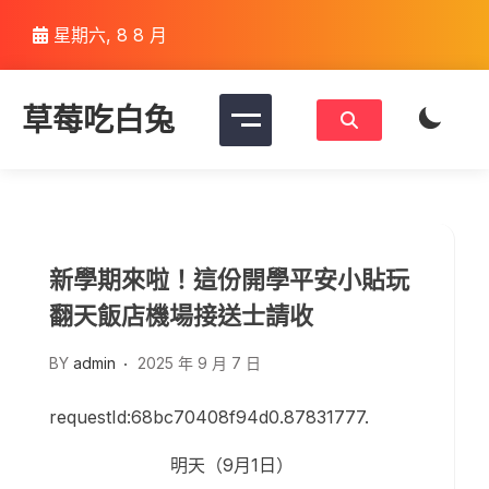
Skip
星期六, 8 8 月
to
content
草莓吃白兔
新學期來啦！這份開學平安小貼玩
翻天飯店機場接送士請收
BY
admin
2025 年 9 月 7 日
requestId:68bc70408f94d0.87831777.
明天（9月1日）