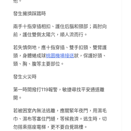
他。
發生擁擠踩踏時
兩手十指穿插相扣、護住后腦和頸部；兩肘向
前，護住雙側太陽穴，順人流而行。
若失慎倒地，應十指穿插、雙手扣頸、雙臂護
頭，身體蜷成球
桃園機場接送
狀，保護好頭、
頸、胸、腹等主要部位。
發生火災時
第一時間撥打119報警，敏捷尋找平安通道離
開。
若被困室內無法逃離，應關緊年夜門，用濕毛
巾、濕布等塞住門縫，等候救濟。逃生時，切
勿搭乘搭座電梯，更不要自覺跳樓。