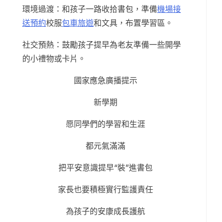
環境過渡：和孩子一路收拾書包，準備
機場接
送預約
校服
包車旅遊
和文具，布置學習區。
社交預熱：鼓勵孩子提早為老友準備一些開學
的小禮物或卡片。
國家應急廣播提示
新學期
愿同學們的學習和生涯
都元氣滿滿
把平安意識提早“裝”進書包
家長也要積極實行監護責任
為孩子的安康成長護航