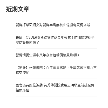
近期文章
朝鮮抨擊亞細安對朝鮮半島無核化億嵐電競椅立場
長圖丨OSDER奧斯德零件商莫年夜意！防汛關鍵期平
安防護指南來了
警惕情愛生涯中八年夜台包養價格風險(圖)
【劉曼】岳麓書院：百年實事求是，千載弦歌不找九宮
格交流絕
國會議員座位調動 黃秀傳醫院費用志明移至前排原費
紹爾座位