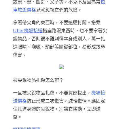
鉸剪、筆、圖釘、叉子等，不克不及因為常
包
車旅遊價格
見就忽視它們的危險。
拿著帶尖角的東西時，不要追逐打鬧。搭乘
Uber機場接送
搭座路況東西時，也不要拿著尖
銳物品，否則很不難刺傷本身或別人，萬一扎
進眼睛、喉嚨、頭部等關鍵部位，易形成致命
傷害。
被尖銳物品扎傷怎么辦？
一旦被尖銳物品扎傷，不要貿然拔出，
機場接
送價格
防止形成二次傷害，減輕傷情。應固定
住扎進身體的尖銳物，別讓它搖動，立即送
醫。