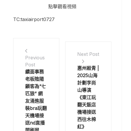
點擊觀看視頻
TC:taxiairport0727
Next Post
Previous
Post
惠州殺青 |
續面事務
2025山海
老板陰陽
計劃李尚
顧客為“七
山導演
匹狼” 網
《東江玩
友涌進服
翻天飯店
裝bra玩翻
機場接送
天機場接
西往木棉
送nd直播
紅》
間刷屏