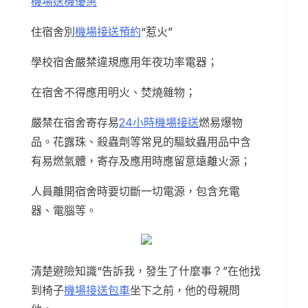
機場送機優惠
住宿舍別
機場接送預約
“惹火”
學校宿舍嚴禁違規應用年夜功率電器；
在宿舍不得應用明火、焚燒雜物；
嚴禁在宿舍寄存易
24小時機場接送
燃易爆物
品。花露珠、殺蟲劑等常見的驅蚊蟲用品中含
有易燃氣體，寄存及應用時應留意遠離火源；
人員離開宿舍時要切斷一切電源，包含充電
器、電腦等。
清楚避險知識“告訴我，發生了什麼事？”在他找
到椅子
機場接送包車
坐下之前，他的母親問