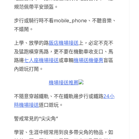
規范佩帶平安頭盔。
步行或騎行時不看mobile_phone、不聽音樂、
不嬉鬧。
上學、放學的路
飯店機場接送
上，必定不克不
及猛跑橫穿馬路，更不要在機動車收支口、馬
路邊
七人座機場接送
或車輛
機場送機優惠
盲區
內遊玩打鬧。
機場接送推薦
不隨意穿越鐵軌、不在鐵軌邊步行或鐵路
24小
時機場接送
道口遊玩。
警戒常見的“尖尖角”
學習、生涯中經常用到良多帶尖角的物品，如