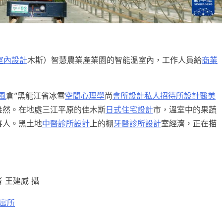
風室內設計
木斯）智慧農業產業園的智能溫室內，工作人員給
商業
風
倉”黑龍江省冰雪
空間心理學
尚
會所設計
私人招待所設計
醫美
盎然。在地處三江平原的佳木斯
日式住宅設計
市，溫室中的果蔬
喜人。黑土地
中醫診所設計
上的棚
牙醫診所設計
室經濟，正在描
 王建威 攝
 寓所