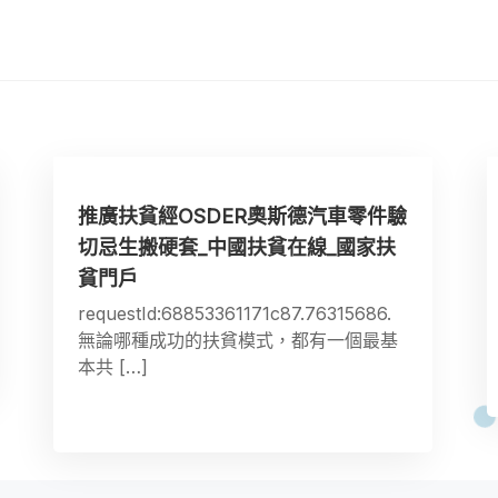
推廣扶貧經OSDER奧斯德汽車零件驗
切忌生搬硬套_中國扶貧在線_國家扶
貧門戶
requestId:68853361171c87.76315686.
無論哪種成功的扶貧模式，都有一個最基
本共 […]