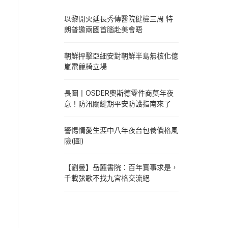
以黎開火延長秀傳醫院健檢三周 特
朗普邀兩國首腦赴美會晤
朝鮮抨擊亞細安對朝鮮半島無核化億
嵐電競椅立場
長圖丨OSDER奧斯德零件商莫年夜
意！防汛關鍵期平安防護指南來了
警惕情愛生涯中八年夜台包養價格風
險(圖)
【劉曼】岳麓書院：百年實事求是，
千載弦歌不找九宮格交流絕