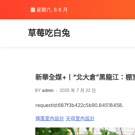
Skip
星期六, 8 8 月
to
content
草莓吃白兔
新華全媒+丨“北大倉”黑龍江：棚室
BY
admin
2025 年 7 月 22 日
requestId:687f3b422c5b90.84518458.
禪風室內設計
天母室內設計