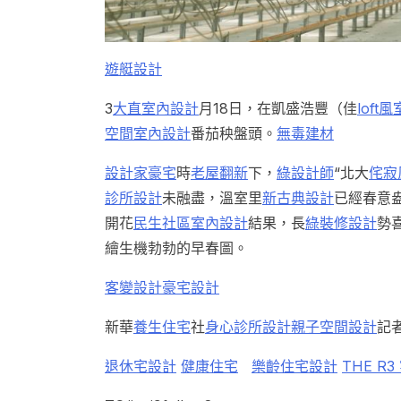
遊艇設計
3
大直室內設計
月18日，在凱盛浩豐（佳
loft
空間室內設計
番茄秧盤頭。
無毒建材
設計家豪宅
時
老屋翻新
下，
綠設計師
“北大
侘寂
診所設計
未融盡，溫室里
新古典設計
已經春意
開花
民生社區室內設計
結果，長
綠裝修設計
勢
繪生機勃勃的早春圖。
客變設計
豪宅設計
新華
養生住宅
社
身心診所設計
親子空間設計
記者
退休宅設計
健康住宅
樂齡住宅設計
THE R3