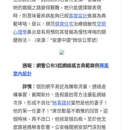
她的婚姻之路變得艱難，她只能選擇嫁表現
時，則意味著疾病能夠已經
客變設計
進展為典
範哮喘。是以，規范
健康住宅
治療過敏性
空間
心理學
鼻炎是有用預防其發展為慢性哮喘的關
鍵辦法。（來源：“安康中國”微信公眾號）
通報：網警公布3起網絡謠言典範案例
禪風
室內設計
詳情：
個別網平易近為賺取流量，通過虛
構事實、舊聞新炒、造假擺拍等方法擾亂網絡
次序，形成不良社“
無毒建材
當然是他的妻子！
他的第一任妻子！”席世勳毫不猶豫的回答。這
個時候，再不改口，他就是個白痴。至於他怎
麼跟爸媽解會影響。公安機關網安部門深刻推