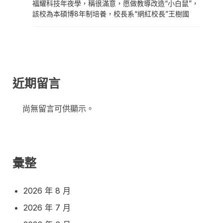
福耀科技年夜學，稱很滿意，愿做教導改造“小白鼠”，
該校為本碩博8年制培養，校長系“網紅校長”王樹國
近期留言
尚無留言可供顯示。
彙整
2026 年 8 月
2026 年 7 月