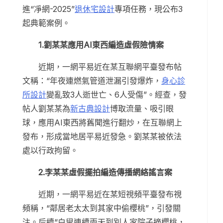
進“凈網-2025”
退休宅設計
專項任務，現公布3
起典範案例。
1.劉某某應用AI東西編造虛假險情案
近期，一網平易近在某互聯網平臺發布帖
文稱：“年夜連燃氣管道泄漏引發爆炸，
身心診
所設計
變亂致3人逝世亡、6人受傷”。經查，發
帖人劉某某為
新古典設計
博取流量、吸引眼
球，應用AI東西將舊聞進行翻炒，在互聯網上
發布，形成當地居平易近發急。劉某某被依法
處以行政拘留。
2.李某某虛假擺拍編造傳播網絡謠言案
近期，一網平易近在某短視頻平臺發布視
頻稱，“鄰居老太太到其家中偷櫻桃”，引發關
注。后續“白叟連續兩天到別人家院子摘櫻桃，