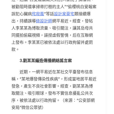
被勸阻時還拿掃帚打樹的主人”“偷櫻桃白叟報案
說犯心臟病
侘寂風
”等話
設計家豪宅
題接續爆
出，持續誤導
綠設計師
網平易近。經查，發帖
人李某某為博取流量、吸引關注，讓其岳母共
同擺拍偷竊視頻，誣捏虛假警情，后在互聯網
上發布。李某某已被依法處以行政拘留并處罰
款。
3.劉某某編造傳播網絡謠言案
近期，一網平易近在某社交平臺發布信息
稱，“某地爆發傳染性疾病”，形成當地居平易近
發急，產生不良社會影響。經查，劉某某為博
取關注、吸引眼球，發布不實信息擾亂公共次
序，被依法處以行政拘留。（來源：“公安部網
安局”微信公眾號）