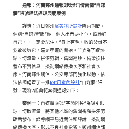
通報：河南鄭州通報2起涉汛情雨情“自媒
體”賬號違法違規典範案例
詳情：
近日鄭州
醫美診所設計
降雨期間，
個別“自媒體”賬“你一個人出門要小心，照顧好
自己。，一定要記住，”身上有毛，收的父母不
要敢破壞它。這是孝道的開始。”“號為了蹭熱
點、博流量，拼湊剪輯、舊聞翻炒、偷梁換柱
發布不實信息，擾亂網絡傳播次序和社會次
序。河南鄭州網信、公安等部門強化聯動，依
法依規處置了一批
loft風室內設計
“自媒體”賬
號，現將2起典範案例通報如下：
案例一：
自媒體賬號“字節阿達”為吸引眼
球，博取流量，將其他地區的舊聞視頻拼湊剪
輯后發布，誤導網平易近關注和評論，擾亂網
絡傳播次序，形成不良社會影響。鄭州網信部