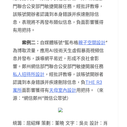
門聯合公安部門敏捷開展任務，經批評教導，
該賬號開辦者認識到本身錯誤并疾速刪除信
息，表現將不再發布類似信息，負面影響獲得
有用把持。
案例二：
自媒體賬號“藍布格
親子空間設計
”
為博取流量，應用AI技術天生虛假暴雨視頻信
息并發布，誤導網平易近，形成不良社會影
響。鄭州網信部門聯合公安部門敏捷開展任務
私人招待所設計
，經批評教導，該賬號開辦者
認識到本身錯誤并疾速刪除信息，負
THE R3
寓所
面影響獲得有
天母室內設計
用把持。（來
源：“網信鄭州”微信公眾號）
統籌：屈紹輝 策劃：董曉 文字：吳炎 設計：肖