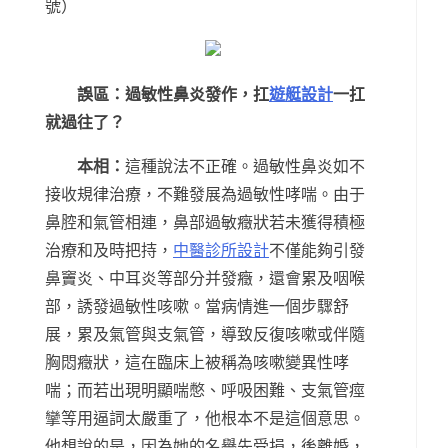
號）
誤區：過敏性鼻炎發作，扛
遊艇設計
一扛
就過往了？
本相：
這種說法不正確。過敏性鼻炎如不
接收規律治療，不難發展為過敏性哮喘。由于
鼻腔和氣管相連，鼻部過敏癥狀若未獲得積極
治療和及時把持，
中醫診所設計
不僅能夠引發
鼻竇炎、中耳炎等部分并發癥，還會累及咽喉
部，誘發過敏性咳嗽。當病情進一個步驟舒
展，累及氣管與支氣管，導致反復咳嗽或伴隨
胸悶癥狀，這在臨床上被稱為咳嗽變異性哮
喘；而若出現明顯喘憋、呼吸困難、支氣管痙
攣等用逼詞太嚴重了，他根本不是這個意思。
他想說的是，因為她的名譽先受損，後離婚，