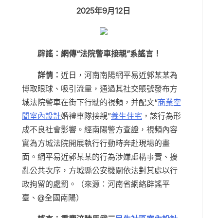
2025年9月12日
辟謠：網傳“法院警車接親”系謠言！
詳情：
近日，河南南陽網平易近郭某某為
博取眼球、吸引流量，通過其社交賬號發布方
城法院警車在街下行駛的視頻，并配文“
商業空
間室內設計
婚禮車隊接親”
養生住宅
，該行為形
成不良社會影響。經南陽警方查證，視頻內容
實為方城法院開展執行行動時奔赴現場的畫
面。網平易近郭某某的行為涉嫌虛構事實、擾
亂公共次序，方城縣公安機關依法對其處以行
政拘留的處罰。（來源：河南省網絡辟謠平
臺、@全國南陽）