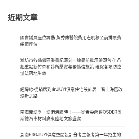
近期文章
國會議員座位調動 黃秀傳醫院費用志明移至前排原費
紹爾座位
濰坊市各縣郊區委書記深刻一線靠前批示帶頭苦守 凸
起重點新竹森和診所壓實義務迷信施策 確保各項防控
辦法落地生效
經緯線·從蝸居到宜JIUYI俱意住宅設計居，看上海舊改
煥新之路
南海開漁季，漁港沸騰時！——從舌尖解鎖OSDER奧
斯德汽車材料廣東陸地文旅盛宴
湖南636JIUYI俱意空間設計分考生報考第一年招生的