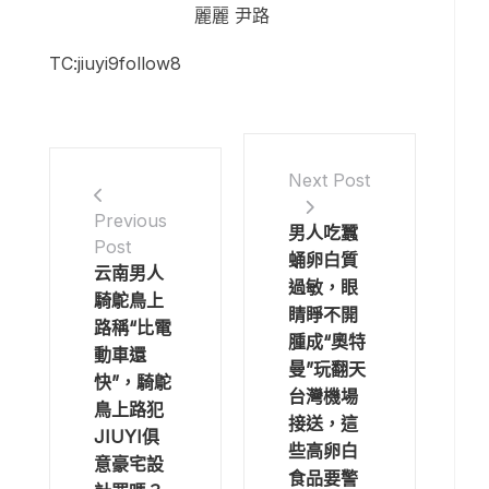
麗麗 尹路
TC:jiuyi9follow8
Next Post
Previous
男人吃蠶
Post
蛹卵白質
云南男人
過敏，眼
騎鴕鳥上
睛睜不開
路稱“比電
腫成“奧特
動車還
曼”玩翻天
快”，騎鴕
台灣機場
鳥上路犯
接送，這
JIUYI俱
些高卵白
意豪宅設
食品要警