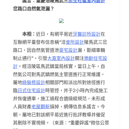
謠言：重慶涪陵馬武三
民生社區室內設計
岔路口自然氣泄漏？
本相：
近日，有網平易近
牙醫診所設計
在
互聯網平臺發布信息稱“涪
會所設計
陵馬武三岔
路口，因自然氣管道泄
豪宅設計
漏，鉅細車輛
制止通行”，引發
大直室內設計
關注
樂齡住宅設
計
。經涪陵區馬武鎮當局核實，當日上午，自
然氣公司對馬武鎮燃氣主管道進行正常維護，
屬地
綠裝修設計
相關部門和派出所對途徑進行
臨
日式住宅設計
時管控，并于2小時內完成施工
并恢復通車，施工過程合適操縱規范，未形成
人員財產
老屋翻新
損掉，網傳信息系謠言。今
朝，屬地已對該網平易近進行批評教導并催促
其刪除不實視頻。（來源：“重慶辟謠”微信公眾