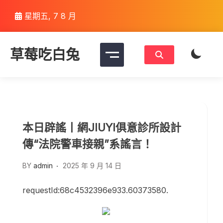
Skip
星期五, 7 8 月
to
content
草莓吃白兔
本日辟謠丨網JIUYI俱意診所設計
傳“法院警車接親”系謠言！
BY
admin
2025 年 9 月 14 日
requestId:68c4532396e933.60373580.