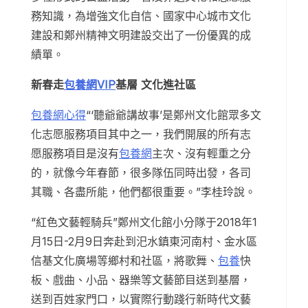
務知識，為增強文化自信、國家中心城市文化
建設和鄭州精神文明建設交出了一份優異的成
績單。
新春走
包養網VIP
基層 文化進社區
包養網心得
“‘聽爺爺講故事’是鄭州文化館眾多文
化志愿服務項目其中之一，我們開展的所有志
愿服務項目是沒有
包養網
主次、沒有輕重之分
的，就像今年春節，很多隊伍同時出發，各司
其職、各盡所能，他們都很重要。”李桂玲說。
“紅色文藝輕騎兵”鄭州文化館小分隊于2018年1
月15日-2月9日奔赴到汜水鎮東河南村、金水區
信基文化廣場等鄉村和社區，將歌舞、
包養
快
板、戲曲、小品、器樂等文藝節目送到基層，
送到百姓家門口，以實際行動踐行新時代文藝