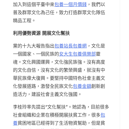
加入到這個平臺中來
包養一個月價錢
，我們以
普及群眾文化為己任，致力打造群眾文化隊伍
精品工程。
利用優勢資源 開展文化幫扶
黨的十九大報告指出
包養站長
包養網
，文化是
一個國家、一個民族的
女大生包養俱樂部
靈
魂。文化興國運興，文化強民族強。沒有高度
的文化自信，沒有文化的繁榮興盛，就沒有中
華民族偉大復興。要堅持中國特色社會主義文
化發展道路，激發全民族文化
包養金額
創新創
造活力，建設社會主義文化強國。
李桂玲率先提出“文化幫扶”。她認為，目前很多
社會組織和企業在積極開展扶貧工作，很多
包
養
貧困地區已經得到了生活物資幫助，但是貧