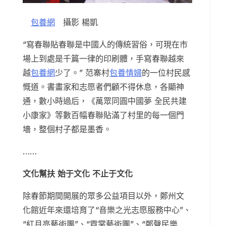
包養網
攝影 楊凱
“寫春聯貼春聯是中國人的傳統習俗，可現在市
場上到處是千篇一律的印刷體，手寫春聯越來
越
包養網
少了。” 范寨村
包養情婦
的一位村民感
慨道。書畫家和志愿者們顧不得休息，各顯神
通，數小時過后，《萬眾同圓中國夢 全民共建
小康家》等數百幅春聯貼滿了村里的每一個門
墻，整個村子都是墨香。
……
文化幫扶 始于文化 不止于文化
除春節期間開展的眾多公益項目以外，鄭州文
化館近年來還培育了“音樂之光志愿服務中心”、
“紅月亮藝術團”、“霓裳藝術團”、“鄭聲民樂