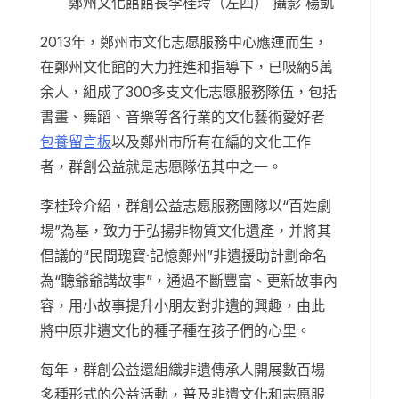
鄭州文化館館長李桂玲（左四） 攝影 楊凱
2013年，鄭州市文化志愿服務中心應運而生，
在鄭州文化館的大力推進和指導下，已吸納5萬
余人，組成了300多支文化志愿服務隊伍，包括
書畫、舞蹈、音樂等各行業的文化藝術愛好者
包養留言板
以及鄭州市所有在編的文化工作
者，群創公益就是志愿隊伍其中之一。
李桂玲介紹，群創公益志愿服務團隊以“百姓劇
場”為基，致力于弘揚非物質文化遺產，并將其
倡議的“民間瑰寶·記憶鄭州”非遺援助計劃命名
為“聽爺爺講故事”，通過不斷豐富、更新故事內
容，用小故事提升小朋友對非遺的興趣，由此
將中原非遺文化的種子種在孩子們的心里。
每年，群創公益還組織非遺傳承人開展數百場
多種形式的公益活動，普及非遺文化和志愿服