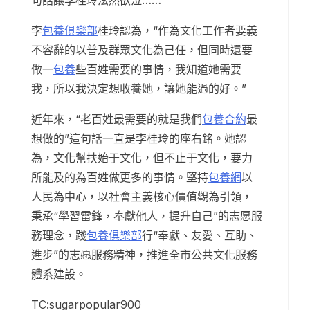
句話讓李桂玲泫然欲泣……
李
包養俱樂部
桂玲認為，“作為文化工作者要義
不容辭的以普及群眾文化為己任，但同時還要
做一
包養
些百姓需要的事情，我知道她需要
我，所以我決定想收養她，讓她能過的好。”
近年來，“老百姓最需要的就是我們
包養合約
最
想做的”這句話一直是李桂玲的座右銘。她認
為，文化幫扶始于文化，但不止于文化，要力
所能及的為百姓做更多的事情。堅持
包養網
以
人民為中心，以社會主義核心價值觀為引領，
秉承“學習雷鋒，奉獻他人，提升自己”的志愿服
務理念，踐
包養俱樂部
行“奉獻、友愛、互助、
進步”的志愿服務精神，推進全市公共文化服務
體系建設。
TC:sugarpopular900