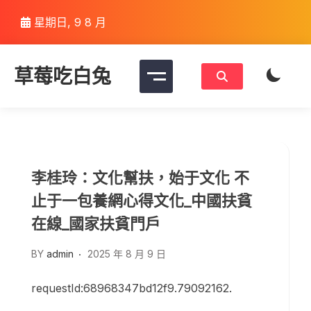
Skip
星期日, 9 8 月
to
content
草莓吃白兔
李桂玲：文化幫扶，始于文化 不
止于一包養網心得文化_中國扶貧
在線_國家扶貧門戶
BY
admin
2025 年 8 月 9 日
requestId:68968347bd12f9.79092162.