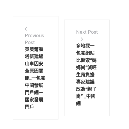
Next Post
Previous
Post
多地探一
英奧爾頓
包養網站
塔新建過
比較索“媽
山車因安
媽崗”減輕
全原因關
生育負擔
閉_一包養
專家建議
中國發展
改為“親子
門戶網－
崗” _中國
國家發展
網
門戶