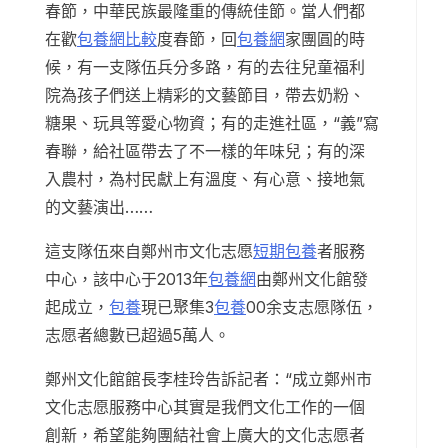
春節，中華民族最隆重的傳統佳節。當人們都
在歡
包養網比較
度春節，回
包養網
家團圓的時
候，有一支隊伍兵分多路，有的去往兒童福利
院為孩子們送上精彩的文藝節目，帶去奶粉、
糖果、玩具等愛心物資；有的走進社區，“義”寫
春聯，給社區帶去了不一樣的年味兒；有的深
入農村，為村民獻上有溫度、有心意、接地氣
的文藝演出……
這支隊伍來自鄭州市文化志愿
短期包養
者服務
中心，該中心于2013年
包養網
由鄭州文化館發
起成立，
包養
現已聚集3
包養
00余支志愿隊伍，
志愿者總數已超過5萬人。
鄭州文化館館長李桂玲告訴記者：“成立鄭州市
文化志愿服務中心其實是我們文化工作的一個
創新，希望能夠團結社會上廣大的文化志愿者