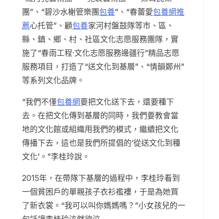
團”、“碧沙水榭管樂團
包養
”、“春蕾愛
包養網推
薦
心托管”、顧
包養
家河村盤鼓隊等市、區、
縣、鎮、鄉、村、社區文化志愿服務團隊，實
施了“春雨工程·文化志愿服務邊疆行”精品志愿
服務項目，打造了“送文化到基層”、“情韻鄭州”
等系列文化品牌。
“我們不僅
包養網
要把文化送下去，還要種下
去。在把文化傳到基層的同時，我們要教會當
地的文化館或組織用我們的模式，繼續把文化
傳播下去，這也是我們所提倡的‘從送文化到種
文化’。”李桂玲說。
2015年，在帶隊下基層的過程中，李桂玲看到
一個貧困戶的單親孩子衣衫襤褸，于是為她買
了新衣裳。“我可以叫你媽媽嗎？”小女孩兒的一