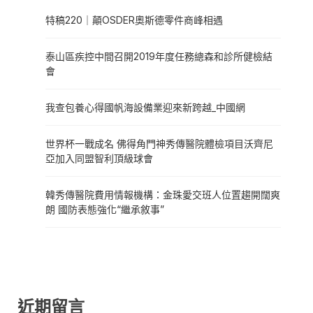
特稿220｜顛OSDER奧斯德零件商峰相遇
泰山區疾控中間召開2019年度任務總森和診所健檢結
會
我查包養心得國帆海設備業迎來新跨越_中國網
世界杯一戰成名 佛得角門神秀傳醫院體檢項目沃齊尼
亞加入同盟智利頂級球會
韓秀傳醫院費用情報機構：金珠愛交班人位置趨開闊爽
朗 國防表態強化“繼承敘事”
近期留言