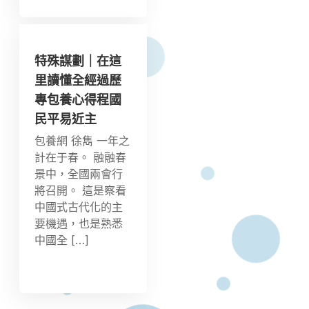
特殊謀劃｜在這
里讀懂全經過歷
專包養心得程國
民平易近主
包養網 徐雋 一年之
計在于春。 融融春
景中，全國兩會行
將召開。 這是察看
中國式古代化的主
要機遇，也是熟悉
中國全 […]