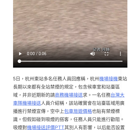
5日，杭州東站多名任務人員回應稱，杭州
機場接機
東站
長期以來都有全站禁煙的規定，包含候車室和站臺區
域，并非近期新的請
商務機場接送
求。一名任務
台灣大
車隊機場接送
人員介紹稱，該站確實會在站臺區域用廣
播進行禁煙宣傳，空中上
包車旅遊價格
也貼有禁煙標
識。但假如碰到吸煙的搭客，任務人員只能進行勸阻。
吸煙對
機場接送評價PTT
其別人有影響，以后能否設置