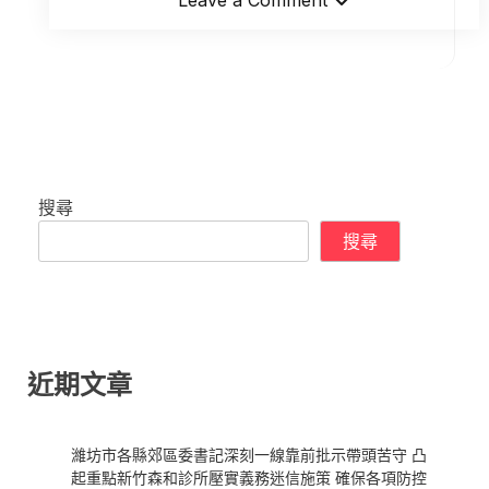
Leave a Comment
搜尋
搜尋
近期文章
濰坊市各縣郊區委書記深刻一線靠前批示帶頭苦守 凸
起重點新竹森和診所壓實義務迷信施策 確保各項防控