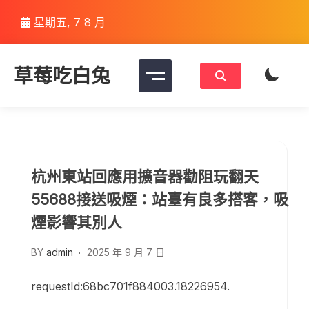
Skip
星期五, 7 8 月
to
content
草莓吃白兔
杭州東站回應用擴音器勸阻玩翻天
55688接送吸煙：站臺有良多搭客，吸
煙影響其別人
BY
admin
2025 年 9 月 7 日
requestId:68bc701f884003.18226954.