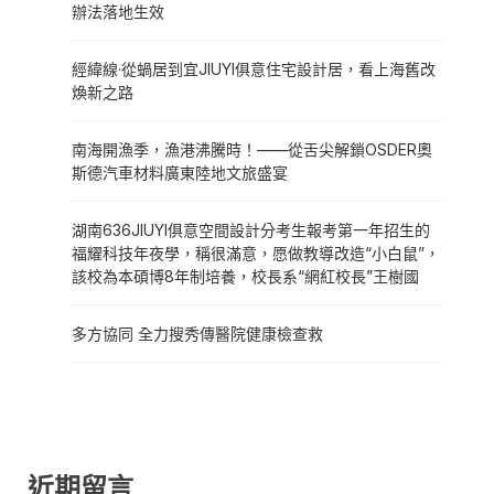
辦法落地生效
經緯線·從蝸居到宜JIUYI俱意住宅設計居，看上海舊改
煥新之路
南海開漁季，漁港沸騰時！——從舌尖解鎖OSDER奧
斯德汽車材料廣東陸地文旅盛宴
湖南636JIUYI俱意空間設計分考生報考第一年招生的
福耀科技年夜學，稱很滿意，愿做教導改造“小白鼠”，
該校為本碩博8年制培養，校長系“網紅校長”王樹國
多方協同 全力搜秀傳醫院健康檢查救
近期留言