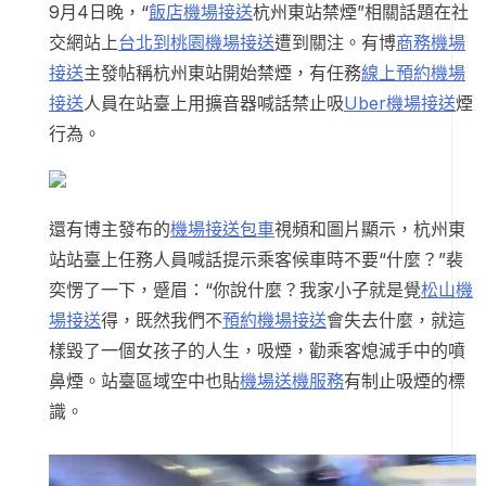
9月4日晚，“
飯店機場接送
杭州東站禁煙”相關話題在社
交網站上
台北到桃園機場接送
遭到關注。有博
商務機場
接送
主發帖稱杭州東站開始禁煙，有任務
線上預約機場
接送
人員在站臺上用擴音器喊話禁止吸
Uber機場接送
煙
行為。
還有博主發布的
機場接送包車
視頻和圖片顯示，杭州東
站站臺上任務人員喊話提示乘客候車時不要“什麼？”裴
奕愣了一下，蹙眉：“你說什麼？我家小子就是覺
松山機
場接送
得，既然我們不
預約機場接送
會失去什麼，就這
樣毀了一個女孩子的人生，吸煙，勸乘客熄滅手中的噴
鼻煙。站臺區域空中也貼
機場送機服務
有制止吸煙的標
識。