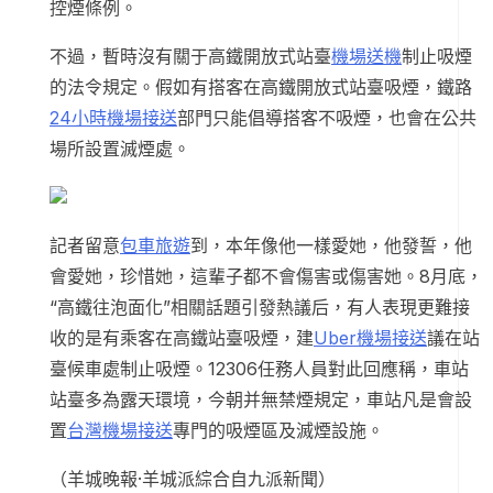
控煙條例。
不過，暫時沒有關于高鐵開放式站臺
機場送機
制止吸煙
的法令規定。假如有搭客在高鐵開放式站臺吸煙，鐵路
24小時機場接送
部門只能倡導搭客不吸煙，也會在公共
場所設置滅煙處。
記者留意
包車旅遊
到，本年像他一樣愛她，他發誓，他
會愛她，珍惜她，這輩子都不會傷害或傷害她。8月底，
“高鐵往泡面化”相關話題引發熱議后，有人表現更難接
收的是有乘客在高鐵站臺吸煙，建
Uber機場接送
議在站
臺候車處制止吸煙。12306任務人員對此回應稱，車站
站臺多為露天環境，今朝并無禁煙規定，車站凡是會設
置
台灣機場接送
專門的吸煙區及滅煙設施。
（羊城晚報·羊城派綜合自九派新聞）