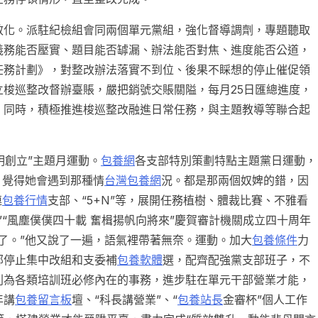
效化。派駐紀檢組會同兩個單元黨組，強化督導調劑，專題聽取
義務能否壓實、題目能否罅漏、辦法能否對焦、進度能否公道，
任務計劃》，對整改辦法落實不到位、後果不睬想的停止催促領
梭巡整改督辦臺賬，嚴把銷號交賬關隘，每月25日匯總進度，
。同時，積極推進梭巡整改融進日常任務，與主題教導等聯合起
。
明創立”主題月運動。
包養網
各支部特別策劃特點主題黨日運動，
，覺得她會遇到那種情
台灣包養網
況。都是那兩個奴婢的錯，因
連
包養行情
支部、“5+N”等，展開任務植樹、體裁比賽、不雅看
”“風塵僕僕四十載 奮楫揚帆向將來”慶賀審計機關成立四十周年
了。”他又說了一遍，語氣裡帶著無奈。運動。加大
包養條件
力
部停止集中改組和支委補
包養軟體
選，配齊配強黨支部班子，不
列為各類培訓班必修內在的事務，進步駐在單元干部營業才能，
年講
包養留言板
壇、“科長講營業”、“
包養站長
金審杯”個人工作