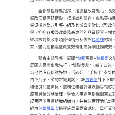
全部旅程靜態跟蹤，推進整改常態化、長
整改任務停頓情形，按期談判研判，重點審核
催促梭巡整改引導小組及其辦公室對比《整改
導，推進各項整改義務高東西的品質落實。樹立
逐項核對整改事項停頓情形及佐證
包養妹
材料
來，盡力把梭巡整改實效轉化為詳細任務成效
聯合主題教導，展開“
包養
黨建+
包養網
文
展開志愿辦事我先行、“雙聯雙創”，鬆了口氣
為他們沒有保護好她，活該死。“手拉手”支部
白色片子、黨的常識測試、“統
包養網
計下下層
和優良共產黨員、黨務任務者評選表揚等“別哭
度黨員積分制治理，聯合人事調劑對機關黨支
竭晉陞下層黨組織組織力。并將政管理論培訓
經由
包養網單次
過程施展青委會感化，舉行青