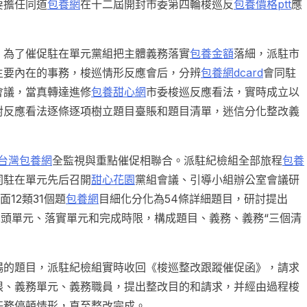
要擔任同道
包養網
在十二屆開封市委第四輪
梭巡
反
包養價格ptt
應
。為了催促駐在單元黨組把主體義務落實
包養金額
落細，派駐市
主要內在的事務，梭巡情形反應會后，分辨
包養網dcard
會同駐
會議，當真轉達進修
包養甜心網
市委梭巡反應看法，實時成立以
對反應看法逐條逐項樹立題目臺賬和題目清單，迷信分化整改義
台灣包養網
全監視與重點催促相聯合。派駐紀檢組全部旅程
包養
同駐在單元先后召開
甜心花園
黨組會議、引導小組辦公室會議研
12類31個題
包養網
目細化分化為54條詳細題目，研討提出
牽頭單元、落實單元和完成時限，構成題目、義務、義務“三個清
暢的題目，派駐紀檢組實時收回《梭巡整改跟蹤催促函》，請求
限、義務單元、義務職員，提出整改目的和請求，并經由過程梭
任務停頓情形，直至整改完成。