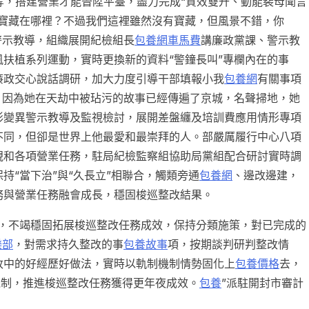
等，搭建營業才能晉陞平臺，盡力完成“質效雙升、動能裴母聞言
寶藏在哪裡？不過我們這裡雖然沒有寶藏，但風景不錯，你
警示教導，組織展開紀檢組長
包養網車馬費
講廉政黨課、警示教
扶植系列運動，實時更換新的資料“警鐘長叫”專欄內在的事
廉政交心說話調研，加大力度引導干部填報小我
包養網
有關事項
，因為她在天劫中被玷污的故事已經傳遍了京城，名聲掃地，她
形變異警示教導及監視檢討，展開差盤纏及培訓費應用情形專項
不同，但卻是世界上他最愛和最崇拜的人。部嚴厲履行中心八項
視和各項營業任務，駐局紀檢監察組協助局黨組配合研討實時調
持“當下治”與“久長立”相聯合，觸類旁通
包養網
、邊改邊建，
務與營業任務融會成長，穩固梭巡整改結果。
，不竭穩固拓展梭巡整改任務成效，保持分類施策，對已完成的
樂部
，對需求持久整改的事
包養故事
項，按期談判研判整改情
改中的好經歷好做法，實時以軌制機制情勢固化上
包養價格
去，
制機制，推進梭巡整改任務獲得更年夜成效。
包養
”派駐開封市審計