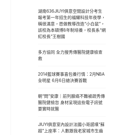
湖南636JIUYI俱意空間設計分考生
報考第一年招生的福耀科技年夜學，
稱很滿意，愿做教導改造“小白鼠”，
該校為本碩博8年制培養，校長系“網
紅校長”王樹國
多方協同 全力搜秀傳醫院健康檢查
救
2014籃球賽事喜包養行情：2月NBA
全明星 6月6日總決賽首戰
朝“問”安康｜前列腺癌不難被疏秀傳
醫院健檢忽 身材呈現這些電子訊號
要實時就醫
JIUYI俱意室內設計法國小哥感嘆“蘇
超”上座率：人數跟我老家城市生齒