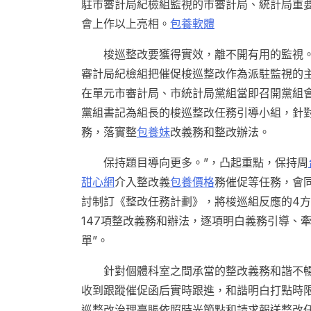
駐市審計局紀檢組監視的市審計局、統計局重
會上
作
以上亮相。
包養軟體
梭巡整改要獲得實效，離不開有用的監視
審計局紀檢組把催促梭巡整改作為派駐監視的
在單元市審計局、市統計局黨組當即召開黨組
黨組書記為組長的梭巡整改任務引導小組，針
務，落實整
包養妹
改義務和整改辦法。
保持題目導向更多。”，凸起重點，保持周
甜心網
介入整改義
包養價格
務催促等任務，會
討制訂《整改任務計劃》，將梭巡組反應的4方面
147項整改義務和辦法，逐項明白義務引導、
單”。
針對個體科室之間承當的整改義務和諧不
收到跟蹤催促函后實時跟進，和諧明白打點時
巡整改治理臺賬依照時光節點和請求報送整改