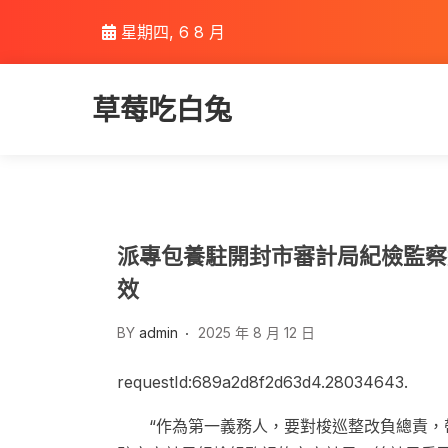
Skip
星期四, 6 8 月
to
content
草莓吃白兔
派專包養駐開封市審計局紀檢監察
效
BY
admin
2025 年 8 月 12 日
requestId:689a2d8f2d63d4.28034643.
“作為第一義務人，要對
梭巡
整改負總責，