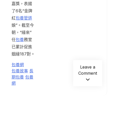
嘉獎，表揚
了6名“金牌
紅
包養管道
娘”。截至今
朝，“緣來”
任
包養
務室
已累計促進
姻緣187對。
包養網
Leave a
包養故事
長
Comment
期包養
包養
網