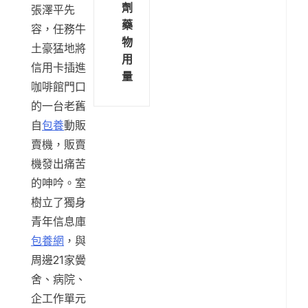
劑
張澤平先
藥
容，任務牛
物
土豪猛地將
用
信用卡插進
量
咖啡館門口
的一台老舊
自
包養
動販
賣機，販賣
機發出痛苦
的呻吟。室
樹立了獨身
青年信息庫
包養網
，與
周邊21家黌
舍、病院、
企工作單元