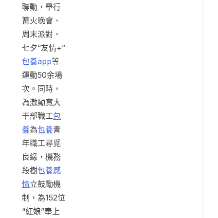
聯動，舉行
篝火晚會、
周末派對、
七夕“友情+”
包養app
等
運動50余場
次。同時，
為激勵寬大
干部職工
包
養
為
包養
青
年職工尋覓
良緣，機務
段樹
包養感
情
立鼓勵機
制，為152位
“紅娘”奉上