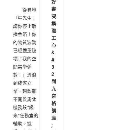
好
書
從異地
凝
「牛先生！
集
請你停止散
職
播金箔！你
工
的物質波動
心
已經嚴重破
&
壞了我的空
#
間美學係
3
2
數！」流浪
到
到成家立
九
業，趙欽離
宮
不開侯馬北
格
機務段“緣
講
來”任務室的
座
輔助。據
;