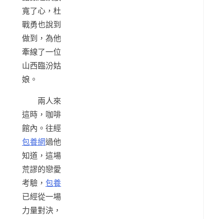
寬了心，杜
戰勇也說到
做到，為他
牽線了一位
山西臨汾姑
娘。
兩人來
這時，咖啡
館內。往經
包養網
過他
知道，這場
荒謬的戀愛
考驗，
包養
已經從一場
力量對決，