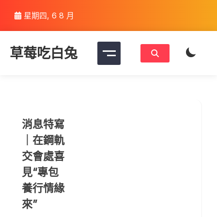
Skip
星期四, 6 8 月
to
content
草莓吃白兔
消息特寫
｜在鋼軌
交會處喜
見“專包
養行情緣
來”