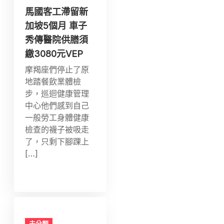
馬國客工滯留新
加坡5個月 車子
秀傳醫院供膳須
繳3080元VEP
摩羯座們停止了原
地踏餐飲業體檢
步，巡迴健康管理
中心他們感到自己
一般勞工身體健康
檢查的襪子被吸走
了，只剩下腳踝上
[…]
未分類