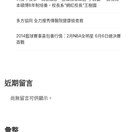
本碩博8年制培養，校長系“網紅校長”王樹國
多方協同 全力搜秀傳醫院健康檢查救
2014籃球賽事喜包養行情：2月NBA全明星 6月6日總決賽
首戰
近期留言
尚無留言可供顯示。
彙整