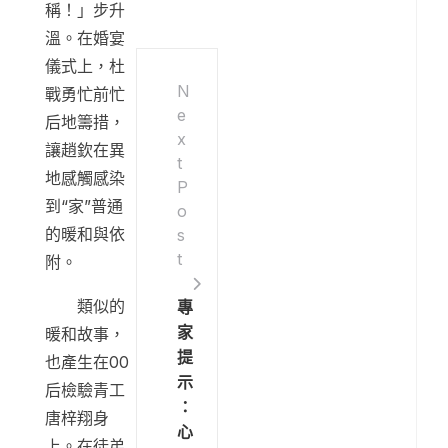
稱！」步升
溫。在婚宴
儀式上，杜
N
戰勇忙前忙
e
后地籌措，
x
讓趙欽在異
t
地感觸感染
P
到“家”普通
o
的暖和與依
s
t
附。
類似的
專
家
暖和故事，
提
也產生在00
示
后檢驗青工
：
唐梓翔身
心
上。在徒弟