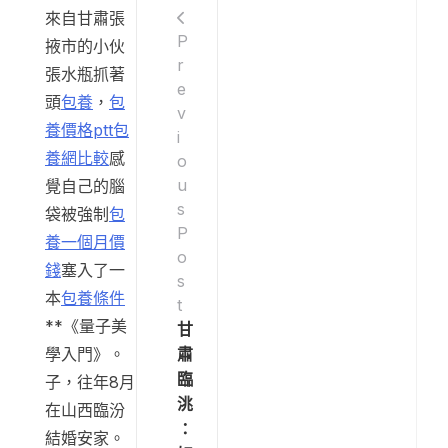
來自甘肅張
P
掖市的小伙
r
張水瓶抓著
e
頭
包養
，
包
v
養價格ptt
包
i
養網比較
感
o
u
覺自己的腦
s
袋被強制
包
P
養一個月價
o
錢
塞入了一
s
本
包養條件
t
**《量子美
甘
肅
學入門》。
臨
子，往年8月
洮
在山西臨汾
：
結婚安家。