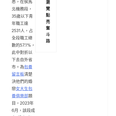
悉，在侯馬
瀏
覽
北機務段，
點
35歲以下青
亮
年職工達
奮
2531人，占
斗
全段職工總
路
數的57.1%，
此中對折以
下去自外省
市。為
包養
留言板
清楚
決他們的婚
戀
女大生包
養俱樂部
題
目，2023年
6月，該段成