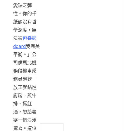
愛缺乏彈
性。你的千
紙鶴沒有哲
學深度，無
法被
包養網
dcard
我完美
平衡。」公
司侯馬北機
務段機車乘
務員趙欽一
放工就鉆進
廚房，煎牛
排、擺紅
酒，想給老
婆一個浪漫
驚喜。這位