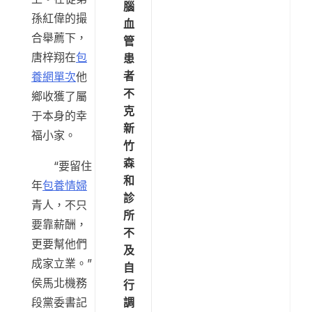
腦
孫紅偉的撮
血
合舉薦下，
管
唐梓翔在
包
患
者
養網單次
他
不
鄉收獲了屬
克
于本身的幸
新
福小家。
竹
森
“要留住
和
年
包養情婦
診
青人，不只
所
要靠薪酬，
不
更要幫他們
及
成家立業。”
自
侯馬北機務
行
調
段黨委書記