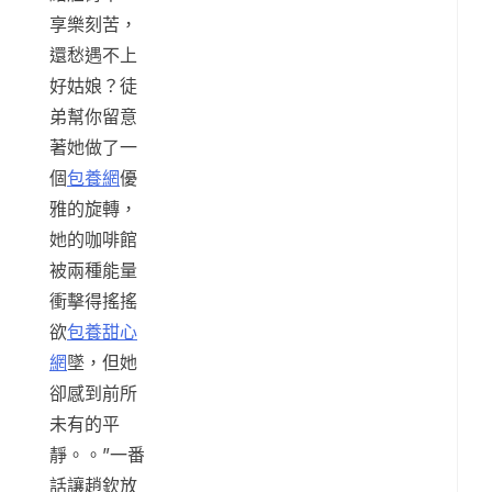
享樂刻苦，
還愁遇不上
好姑娘？徒
弟幫你留意
著她做了一
個
包養網
優
雅的旋轉，
她的咖啡館
被兩種能量
衝擊得搖搖
欲
包養甜心
網
墜，但她
卻感到前所
未有的平
靜。。”一番
話讓趙欽放