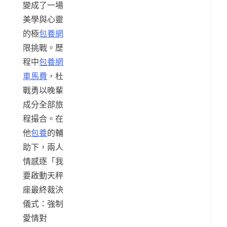
變成了一場
美學與心靈
的極
包養網
限挑戰。歷
程中
包養網
車馬費
，杜
戰勇以晚輩
成分全部旅
程撮合。在
他
包養
的輔
助下，兩人
情感逐「我
要啟動天秤
座最終裁決
儀式：強制
愛情對