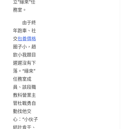
立“緣來”任
務室。
由于終
年跑車、社
交
包養價格
圈子小，趙
欽小我題目
遲遲沒有下
落。“緣來”
任務室成
員、該段職
教科營業主
管杜戰勇自
動找他交
心：“小伙子
結壯肯干、