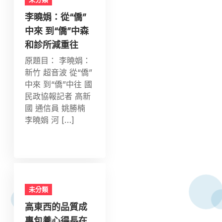
李曉娟：從“僑”
中來 到“僑”中森
和診所減重往
原題目： 李曉娟：
新竹 超音波 從“僑”
中來 到“僑”中往 國
民政協報記者 高新
國 通信員 姚勝楠
李曉娟 河 […]
未分類
高東西的品質成
專包養心得長在