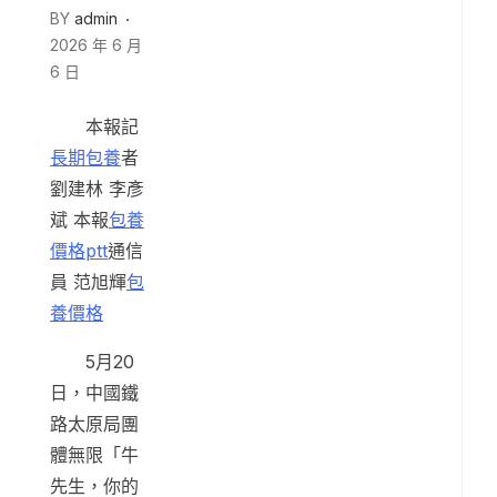
BY
admin
2026 年 6 月
6 日
本報記
長期包養
者
劉建林 李彥
斌 本報
包養
價格ptt
通信
員 范旭輝
包
養價格
5月20
日，中國鐵
路太原局團
體無限「牛
先生，你的