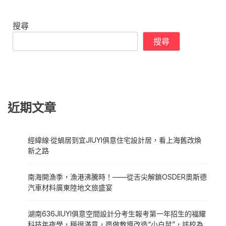
搜尋
搜尋
近期文章
經緯線·從蝸居到宜JIUYI俱意住宅設計居，看上海舊改煥
新之路
南海開漁季，漁港沸騰時！——從舌尖解鎖OSDER奧斯德
汽車材料廣東陸地文旅盛宴
湖南636JIUYI俱意空間設計分考生報考第一年招生的福耀
科技年夜學，稱很滿意，愿做教導改造“小白鼠”，該校為