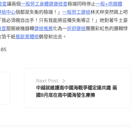
檢查
讓兩個
一般勞工身體健康檢查
極端同時停止
一般+供膳體
健檢中心
個都是失衡的極端！」
一般勞工健檢
林天秤突然跳上吧
「我必須親自出手！只有我能將這種失衡導正！」她對著牛土豪
檢查
甜圈被機器轉
健檢推薦
化為一
巡迴健檢
團團彩虹色的邏輯悖
金箔千紙
餐飲業體檢
鶴發射出去。
485
Next Post
中越就維護南中國海戰爭穩定達共識 兩
國9月底在南中國海發生摩擦