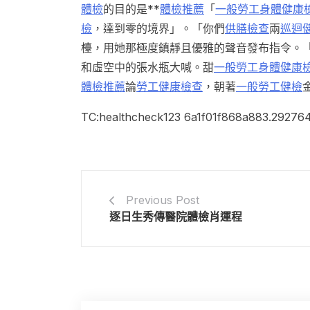
體檢
的目的是**
體檢推薦
「
一般勞工身體健康
檢
，達到零的境界」。「你們
供膳檢查
兩
巡迴
檯，用她那極度鎮靜且優雅的聲音發布指令。
和虛空中的張水瓶大喊。甜
一般勞工身體健康
體檢推薦
論
勞工健康檢查
，朝著
一般勞工健檢
TC:healthcheck123 6a1f01f868a883.29276
Previous Post
逐日生秀傳醫院體檢肖運程