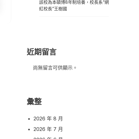
該校為本碩博8年制培養，校長系“網
紅校長”王樹國
近期留言
尚無留言可供顯示。
彙整
2026 年 8 月
2026 年 7 月