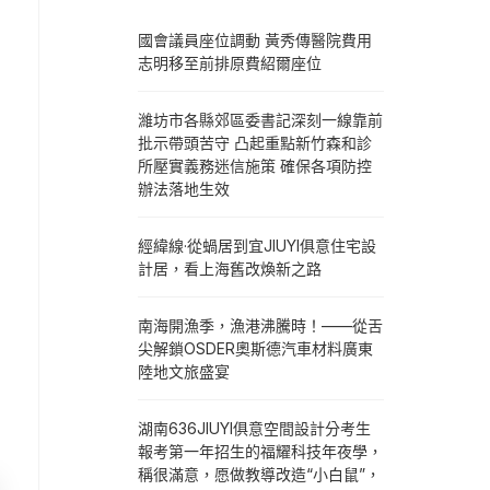
國會議員座位調動 黃秀傳醫院費用
志明移至前排原費紹爾座位
濰坊市各縣郊區委書記深刻一線靠前
批示帶頭苦守 凸起重點新竹森和診
所壓實義務迷信施策 確保各項防控
辦法落地生效
經緯線·從蝸居到宜JIUYI俱意住宅設
計居，看上海舊改煥新之路
南海開漁季，漁港沸騰時！——從舌
尖解鎖OSDER奧斯德汽車材料廣東
陸地文旅盛宴
湖南636JIUYI俱意空間設計分考生
報考第一年招生的福耀科技年夜學，
稱很滿意，愿做教導改造“小白鼠”，