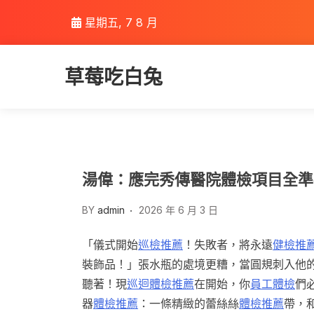
Skip
星期五, 7 8 月
to
content
草莓吃白兔
湯偉：應完秀傳醫院體檢項目全準
BY
admin
2026 年 6 月 3 日
「儀式開始
巡檢推薦
！失敗者，將永遠
健檢推
裝飾品！」張水瓶的處境更糟，當圓規刺入他
聽著！現
巡迴體檢推薦
在開始，你
員工體檢
們
器
體檢推薦
：一條精緻的蕾絲絲
體檢推薦
帶，