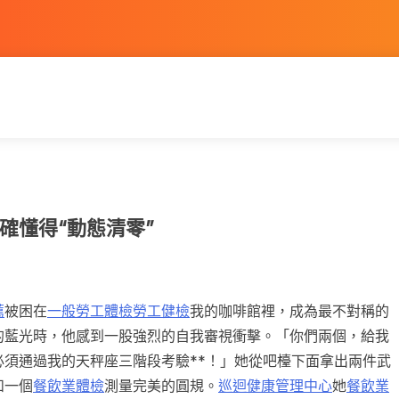
確懂得“動態清零”
薦
被困在
一般勞工體檢
勞工健檢
我的咖啡館裡，成為最不對稱的
的藍光時，他感到一股強烈的自我審視衝擊。「你們兩個，給我
必須通過我的天秤座三階段考驗**！」她從吧檯下面拿出兩件武
和一個
餐飲業體檢
測量完美的圓規。
巡迴健康管理中心
她
餐飲業