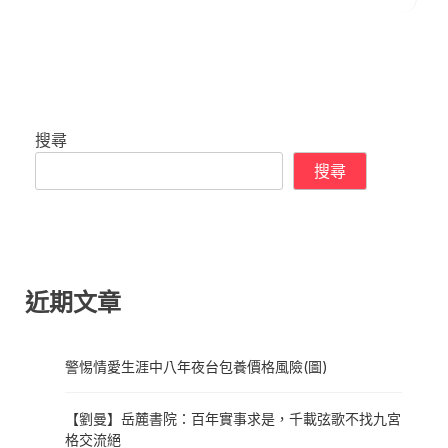
搜尋
搜尋
近期文章
警惕情愛生涯中八年夜台包養價格風險(圖)
【劉曼】岳麓書院：百年實事求是，千載弦歌不找九宮
格交流絕