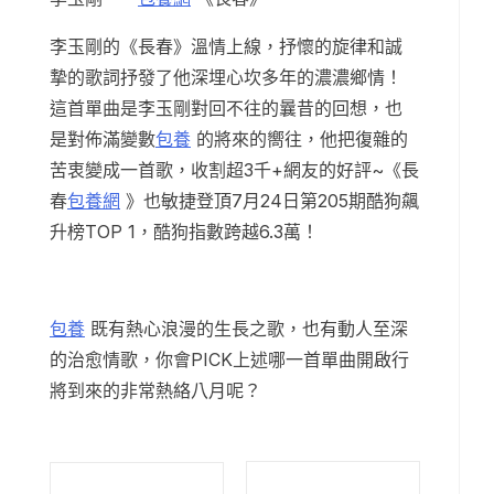
李玉剛的《長春》溫情上線，抒懷的旋律和誠
摯的歌詞抒發了他深埋心坎多年的濃濃鄉情！
這首單曲是李玉剛對回不往的曩昔的回想，也
是對佈滿變數
包養
的將來的嚮往，他把復雜的
苦衷變成一首歌，收割超3千+網友的好評~《長
春
包養網
》也敏捷登頂7月24日第205期酷狗飆
升榜TOP 1，酷狗指數跨越6.3萬！
包養
既有熱心浪漫的生長之歌，也有動人至深
的治愈情歌，你會PICK上述哪一首單曲開啟行
將到來的非常熱絡八月呢？