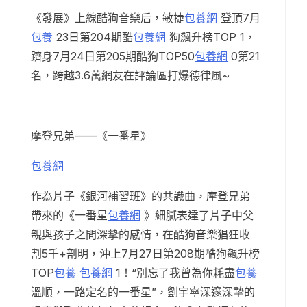
《發展》上線酷狗音樂后，敏捷
包養網
登頂7月
包養
23日第204期酷
包養網
狗飆升榜TOP 1，
躋身7月24日第205期酷狗TOP50
包養網
0第21
名，跨越3.6萬網友在評論區打爆德律風~
摩登兄弟——《一番星》
包養網
作為片子《銀河補習班》的共識曲，摩登兄弟
帶來的《一番星
包養網
》細膩表達了片子中父
親與孩子之間深摯的感情，在酷狗音樂猖狂收
割5千+剖明，沖上7月27日第208期酷狗飆升榜
TOP
包養
包養網
1！“別忘了我曾為你耗盡
包養
溫順，一路定名的一番星”，劉宇寧深邃深摯的