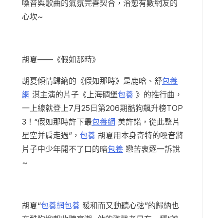
嗓音與歌曲的氣氛完善契合，治愈有數網友的
心坎~
胡夏——《假如那時》
胡夏傾情歸納的《假如那時》是鹿晗、舒
包養
網
淇主演的片子《上海碉堡
包養
》的推行曲，
一上線就登上7月25日第206期酷狗飆升榜TOP
3！“假如那時許下最
包養網
美許諾，從此整片
星空并肩走過”，
包養
胡夏用本身奇特的嗓音將
片子中少年開不了口的暗
包養
戀苦衷逐一訴說
~
胡夏“
包養網
包養
暖和而又動聽心弦”的歸納也