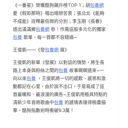
《一番星》榮獲酷狗飆升榜TOP 1；胡
包養網
夏《假如那時》唱出暗戀苦衷；張北北《能夠
不成能》詮釋最低微的分別；李玉剛《長春》
道出滿滿鄉
包養網
愁！作風這般多元化的獨家
包養
歌單，每一首都不容錯過~
王俊凱——《發
包養網
展》
王俊凱的新單《發展》以對話的情勢，將生長
路上本身與粉絲之間的
包養
故事娓娓道來~一
向以來
包養
，王俊凱將一切的感歎、感恩和激
動都記在心里，由於說不出口，于是寫成了這
首最暖和、最浪漫的廣告~王俊凱用極具特點的
清新少年音將歌曲中
包養
的感情表達得極盡描
摹，酷狗指數剎時衝破9.3萬！