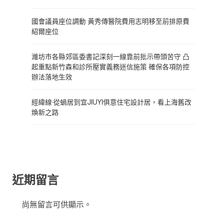
國會議員座位調動 黃秀傳醫院費用志明移至前排原費
紹爾座位
濰坊市各縣郊區委書記深刻一線靠前批示帶頭苦守 凸
起重點新竹森和診所壓實義務迷信施策 確保各項防控
辦法落地生效
經緯線·從蝸居到宜JIUYI俱意住宅設計居，看上海舊改
煥新之路
近期留言
尚無留言可供顯示。