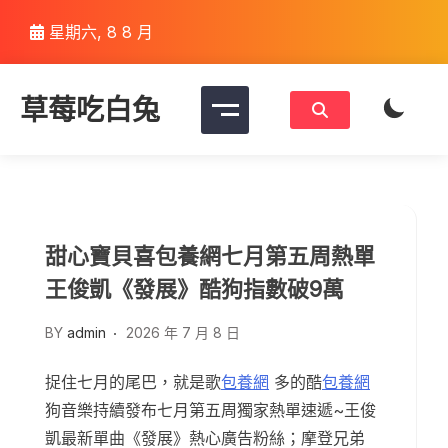
Skip
星期六, 8 8 月
to
content
草莓吃白兔
甜心寶貝喜包養網七月第五周熱單
王俊凱《發展》酷狗指數破9萬
BY
admin
2026 年 7 月 8 日
捉住七月的尾巴，就是歌
包養網
多的酷
包養網
狗音樂持續發布七月第五周獨家熱單速遞~王俊
凱最新單曲《發展》熱心廣告粉絲；摩登兄弟