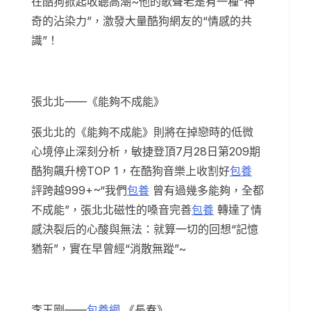
在酷狗掀起收聽高潮~他的歌聲老是有一種“神
奇的沾染力”，激發大量酷狗網友的“情感的共
識”！
張北北——《能夠不成能》
張北北的《能夠不成能》則將在掉戀時的低微
心境停止深刻分析，敏捷登頂7月28日第209期
酷狗飆升榜TOP 1，在酷狗音樂上收割好
包養
評跨越999+~“我們
包養
曾有過幾多能夠，全都
不成能”，張北北磁性的嗓音完善
包養
轉達了情
感決裂后的心酸與無法：就算一切的回想“記憶
猶新”，實在早曾經“消散無蹤”~
李玉剛——
包養網
《長春》