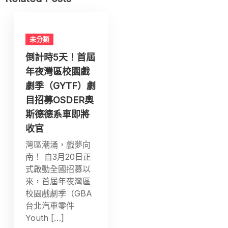
未分類
倒計時5天！首屆
年夜灣區校園戲
劇季（GYTF）劇
目招募OSDER奧
斯德德系車即將
收官
灣區潮涌，戲夢向
南！ 自3月20日正
式啟動全國招募以
來，首屆年夜灣區
校園戲劇季（GBA
台北汽車零件
Youth […]