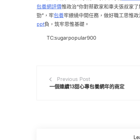
包養網評價
惟政治“你對蔡歡家和車夫張叔家了
勁”，牢
包養
牢繚繞中間任務，做好職工思惟政
ppt
負，筑牢思惟基礎。
TC:sugarpopular900
Previous Post
一個連續13甜心專包養網年的商定
Le