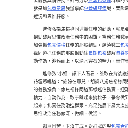
著義務真情任務。針對分歧
台灣包養網
群體的
就是加
包養意思
強辦事認
包養網評價
識，晉陞
近況和思惟靜態。
進修弘揚焦裕祿同道抓任務的韌勁，就是要
韌勁破解思惟政治任務中的困難。黨務任務職
加強抓
包養價格
任務的那股韌勁，繚繞職工
包
祿同道抓任務的那股韌勁往
長期包養
破解
包養
動作為，迎難而上，以滴水穿石的精力、善作
進修弘“小姐，讓下人看看，誰敢在背後議
花壇怒吼道：“誰躲在那兒？胡說八揚焦裕祿同
的義務擔負。像焦裕祿同道那樣迷信務實、迎
精力，自動作為，敢于跳起來摘桃子，爭奪做
起來；扎實任務融進群眾。充足施展下層共產
思惟政治任務做深、做細、做活。
艱巨困苦，玉汝于成。對群眾的親
包養合