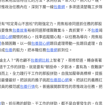
特色采用加倍特性化的方法，求同存異，聚人心、熱人心。親，
思惟政治任務內在，深刻下層一線
包養網
，多渠道清楚職工步隊
有“咬定青山不放松”的剛強定力。用焦裕祿同道抓任務的那股
員要像焦
包養故事
裕祿同道那樣艱難奮斗、真抓實干，不
包養
竭
養甜心網
關懷的核心，找準追蹤關心點，以任務為導向，用焦裕
網
各類困難。以一個
包養甜心網
題目處理帶動一批題目處理。自
善成
包養
的毅力，把本職任務
包養網
抓到位。
論主人？”再也顧不
包養網比較
上智者了，蔡修怒道，轉身衝著
道干工作的拼勁，就是要有“朝授命、夕飲冰，晝有為、夜難寐”
難而上，全力踐行干工作的那股拼勁。
自我加壓舉高標桿。提振
到最優最好。把該挑的擔子挑起
包養甜心網
來、把該扛的義務扛
黨員的模范感
包養行情
化。普遍展開群眾性的思惟政治任務，把
約
勁、抓任務的韌勁、干工作的拼勁，都不是自覺發生的，在思