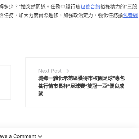
解多少？”她突然問道。任務中踐行焦
包養合約
裕祿精力的“三股
治任務，加大力度實際進修，加強政治定力，強化任務擔
包養網
Next Post
城鄉一體化示范區獲得市校園足球“專包
養行情市長杯”足球賽“雙冠一亞”優良成
就
ave a Comment