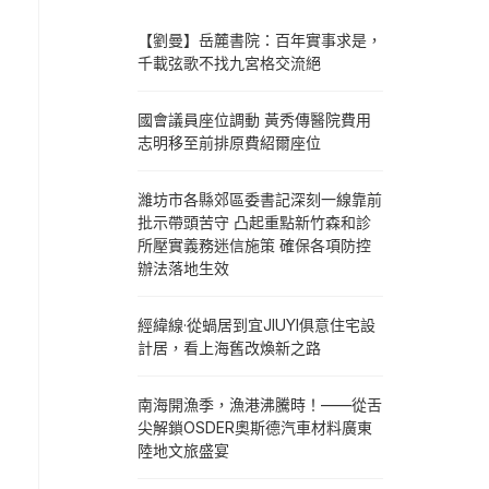
【劉曼】岳麓書院：百年實事求是，
千載弦歌不找九宮格交流絕
國會議員座位調動 黃秀傳醫院費用
志明移至前排原費紹爾座位
濰坊市各縣郊區委書記深刻一線靠前
批示帶頭苦守 凸起重點新竹森和診
所壓實義務迷信施策 確保各項防控
辦法落地生效
經緯線·從蝸居到宜JIUYI俱意住宅設
計居，看上海舊改煥新之路
南海開漁季，漁港沸騰時！——從舌
尖解鎖OSDER奧斯德汽車材料廣東
陸地文旅盛宴