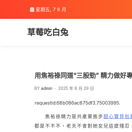
Skip
星期五, 7 8 月
to
content
草莓吃白兔
用焦裕祿同道“三股勁” 精力做好
BY
admin
2025 年 8 月 29 日
requestId:68b086ac875df3.75003995.
焦裕祿精力是共產黨進步
甜心寶貝包
都是不不不，老天不會對她女兒這麼殘忍