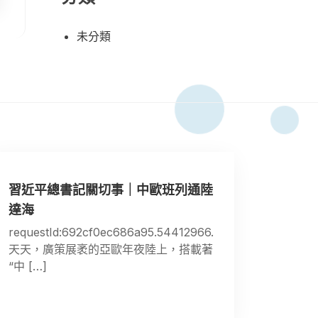
未分類
習近平總書記關切事｜中歐班列通陸
達海
requestId:692cf0ec686a95.54412966.
天天，廣策展袤的亞歐年夜陸上，搭載著
“中 […]