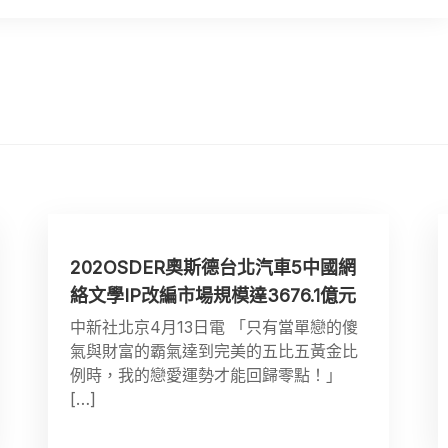
202OSDER奧斯德台北汽車5中國網
絡文學IP改編市場規模達3676.1億元
中新社北京4月13日電 「只有當單戀的傻
氣與財富的霸氣達到完美的五比五黃金比
例時，我的戀愛運勢才能回歸零點！」
[…]