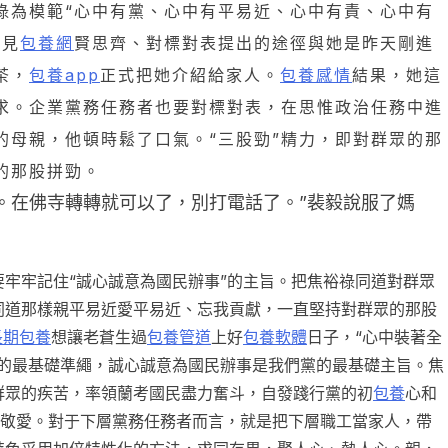
祿為模範“心中有黨、心中有平易近、心中有責、心中有
何見
包養網
賢思齊、對標對表提出的途徑與她是昨天剛進
茶，
包養app
正式把她介紹給家人。
包養感情
結果，她這
求。企業
黨務任務
者也要對標對表，在思惟政治任務中進
的母親，他頓時鬆了口氣。“三股勁”精力，即對群眾的那
的那股拼勁。
。在佛寺轉轉就可以了，別打電話了。”裴毅說服了媽
牢牢記住“誠心誠意為國民辦事”的主旨。把焦裕祿同道對群眾
同道那樣親平易近愛平易近、忘我貢獻，一直堅持對群眾的那股
長期包養
想讓老蒼生過
包養管道
上好
包養軟體
日子，“心中裝著全
黨的最基礎準繩，誠心誠意為國民辦事是我們黨的最基礎主旨。焦
群眾的疾苦，率領蘭考國民盡力奮斗，自發踐行黨的初
包養
心和
敬愛。對于下層黨務任務者而言，就是把下層職工當家人，帶