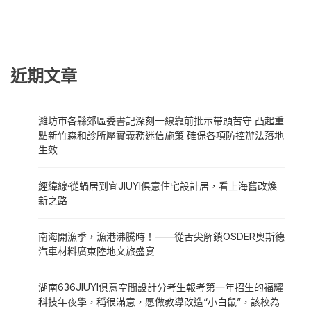
近期文章
濰坊市各縣郊區委書記深刻一線靠前批示帶頭苦守 凸起重
點新竹森和診所壓實義務迷信施策 確保各項防控辦法落地
生效
經緯線·從蝸居到宜JIUYI俱意住宅設計居，看上海舊改煥
新之路
南海開漁季，漁港沸騰時！——從舌尖解鎖OSDER奧斯德
汽車材料廣東陸地文旅盛宴
湖南636JIUYI俱意空間設計分考生報考第一年招生的福耀
科技年夜學，稱很滿意，愿做教導改造“小白鼠”，該校為