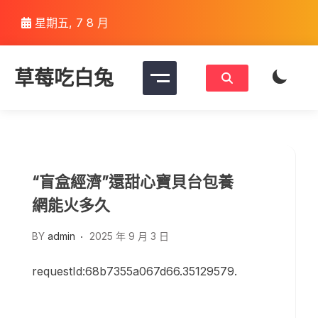
Skip
星期五, 7 8 月
to
content
草莓吃白兔
“盲盒經濟”還甜心寶貝台包養
網能火多久
BY
admin
2025 年 9 月 3 日
requestId:68b7355a067d66.35129579.