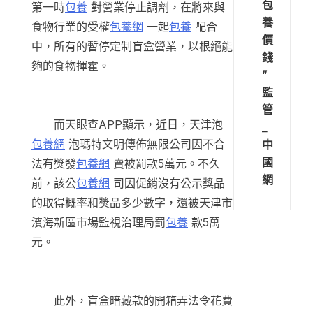
包
第一時
包養
對營業停止調劑，在將來與
養
食物行業的受權
包養網
一起
包養
配合
價
中，所有的暫停定制盲盒營業，以根絕能
錢
夠的食物揮霍。
”
監
管
而天眼查APP顯示，近日，天津泡
_
包養網
泡瑪特文明傳佈無限公司因不合
中
國
法有獎發
包養網
賣被罰款5萬元。不久
網
前，該公
包養網
司因促銷沒有公示獎品
的取得概率和獎品多少數字，還被天津市
濱海新區市場監視治理局罰
包養
款5萬
元。
此外，盲盒暗藏款的開箱弄法令花費