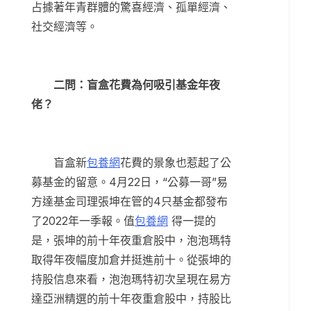
占據著年青群體的驚喜經濟、孤單經濟、
社交經濟等。
二問：盲盒花費為何吸引基金年夜
佬？
盲盒新
包養網
花費的景象也惹起了公
募基金的留意。4月22日，“公募一哥”易
方達基金司理張坤在管的4只基金都發布
了2022年一季報。值
包養網
得一提的
是，張坤的前十年夜重倉股中，泡泡瑪特
取得年夜幅度加倉并挺進前十。從張坤的
持股信息來看，泡泡瑪特初次呈現在易方
達亞洲精選的前十年夜重倉股中，持股比