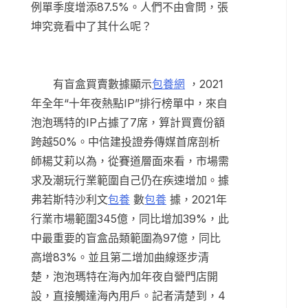
例單季度增添87.5%。人們不由會問，張
坤究竟看中了其什么呢？
有盲盒買賣數據顯示
包養網
，2021
年全年“十年夜熱點IP”排行榜單中，來自
泡泡瑪特的IP占據了7席，算計買賣份額
跨越50%。中信建投證券傳媒首席剖析
師楊艾莉以為，從賽道層面來看，市場需
求及潮玩行業範圍自己仍在疾速增加。據
弗若斯特沙利文
包養
數
包養
據，2021年
行業市場範圍345億，同比增加39%，此
中最重要的盲盒品類範圍為97億，同比
高增83%。並且第二增加曲線逐步清
楚，泡泡瑪特在海內加年夜自營門店開
設，直接觸達海內用戶。記者清楚到，4