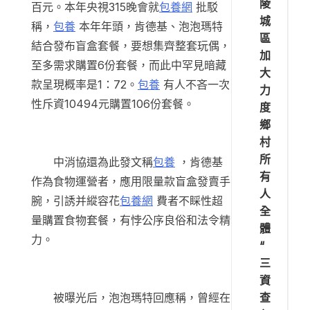
陵
百元。本年央視315晚會就
包養網
批駁
城
稱，
包養
本年年頭，肯德基、泡泡瑪特
區
結合發布盲盒套餐，要想集齊整套玩偶，
加
至多需求購置6份套餐，而此中罕見暗藏
大
款呈現概率是1：72。
包養
有人不吝一次
力
性斥資10494元購置106份套餐。
度
鄉
村
所
中消協還為此發文稱
包養
，肯德基
有
作為食物運營者，應用限量款盲盒發賣手
人
腕，引誘并縱容花
包養網
費者不睬性超
全
量購置食物套餐，有悖公序良俗和法令精
體
力。
“
三
資
查
被曝光后，泡泡瑪特回應稱，曾經在