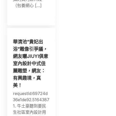
（包養網心 […]
華清池“貴妃出
浴”雕像引爭議，
網友曬JIUYI俱意
室內設計中式佳
麗雕塑，網友：
有興趣境，真
美！
requestId:69724d
36e1de92.5164387
1. 牛土豪聽到要民
生社區室內設計用