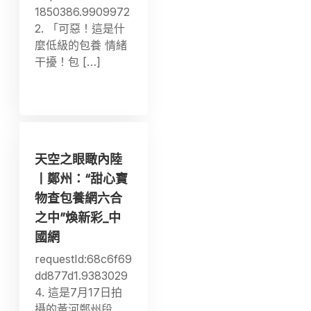
1850386.9909972
2. 「可惡！這是什
麼低級的包養 情緒
干擾！包 […]
天空之眼瞰內陸
丨鄭州：“甜心寶
物查包養網六合
之中”煥新彩_中
國網
requestId:68c6f69
dd877d1.9383029
4. 這是7月17日拍
攝的黃河鄭州段