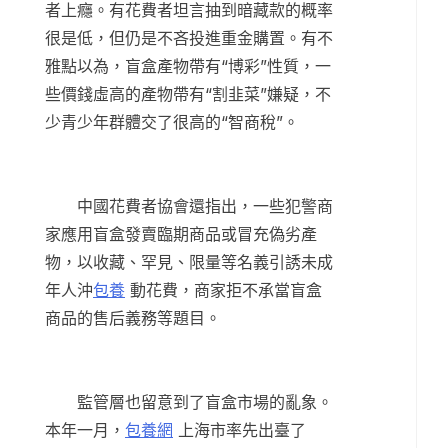
者上癮。有花費者坦言抽到暗藏款的概率
很是低，但仍是不吝投進重金購置。有不
雅點以為，盲盒產物帶有“博彩”性質，一
些價錢虛高的產物帶有“割韭菜”嫌疑，不
少青少年群體交了很高的“智商稅”。
中國花費者協會還指出，一些犯警商
家應用盲盒發賣臨期商品或冒充偽劣產
物，以收藏、罕見、限量等名義引誘未成
年人沖
包養
動花費，商家拒不承當盲盒
商品的售后義務等題目。
監管層也留意到了盲盒市場的亂象。
本年一月，
包養網
上海市率先出臺了