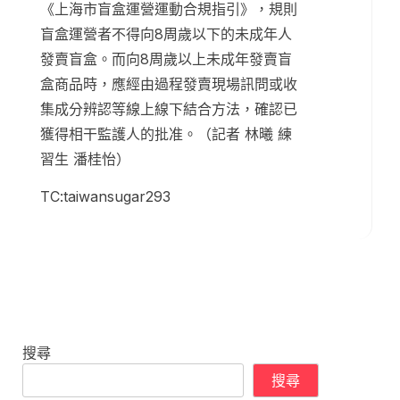
《上海市盲盒運營運動合規指引》，規則
盲盒運營者不得向8周歲以下的未成年人
發賣盲盒。而向8周歲以上未成年發賣盲
盒商品時，應經由過程發賣現場訊問或收
集成分辨認等線上線下結合方法，確認已
獲得相干監護人的批准。（記者 林曦 練
習生 潘桂怡）
TC:taiwansugar293
搜尋
搜尋