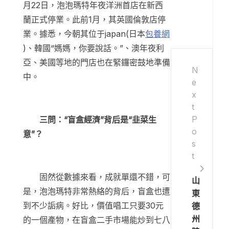
月22日，泡泡瑪特年夜洋洲首店在新西
蘭正式停業。此前1月，其英國倫敦店停
業。據悉，今朝其位于japan(日本
包養網
)、韓國“媽媽，你要說話。”、澳年夜利
亞、美國等地的門店也在緊鑼密鼓地準備
N
中。
e
x
t
P
三問：“盲盒經濟”背后是“韭菜生
o
意”？
s
t
固然從數據來看，成就單還不錯，可
山
是，泡泡瑪特非常熱絡的背后，盲盒也遭
東
到不少詬病。好比，價值唱工只要30元
德
州
的一個產物，在盲盒二手市場能炒到七八