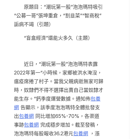
原題目：“潮玩第一股”泡泡瑪特吸引
“公募一哥”張坤重倉，“割韭菜”“智商稅”
詬病不竭（引題）
“盲盒經濟”還能火多久（主題）
近日，“潮玩第一股”泡泡瑪特表露
2022年第一“小時候，家鄉被洪水淹沒，
瘟疫席捲了村子。當我父親病逝無家可歸
時，奴隸們不得不選擇出賣自己當奴隸才
能生存。”鈣季度運營數據。通知佈
包養
網
告顯示，該季度泡泡瑪特全體批發支
出
包養網
同比增加65%-70%，各渠道
事跡
包養網
完成穩步增加。截至發稿，
泡泡瑪特每股報收36.2港元
包養網
，漲