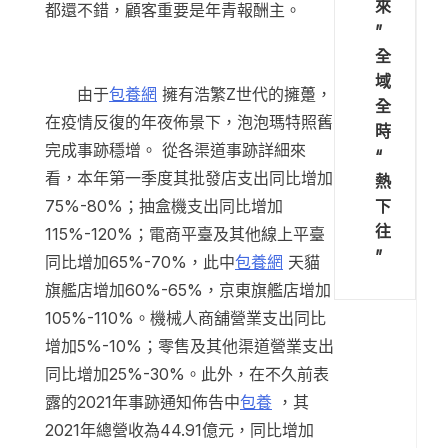
來
都還不錯，顧客重要是年青報酬主。
”
全
域
由于
包養網
擁有浩繁Z世代的擁躉，
全
在疫情反復的年夜佈景下，泡泡瑪特照舊
時
完成事跡穩增。 從各渠道事跡詳細來
“
看，本年第一季度其批發店支出同比增加
熱
下
75%-80%；抽盒機支出同比增加
往
115%-120%；電商平臺及其他線上平臺
”
同比增加65%-70%，此中
包養網
天貓
旗艦店增加60%-65%，京東旗艦店增加
105%-110%。機械人商舖營業支出同比
增加5%-10%；零售及其他渠道營業支出
同比增加25%-30%。此外，在不久前表
露的2021年事跡通知佈告中
包養
，其
2021年總營收為44.91億元，同比增加