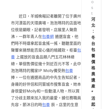
o
s
t
近日，羊城晚報記者離開了位于廣州
河
市河漢區的天環廣場，泡泡瑪特的店面地
北
位很是顯眼，記者發明，店展里人聲鼎
：
沸，一群年青人在
包養網
遴選盲盒，他
冬
們時不時還拿起盲盒搖一搖，聽聽里面的
台
包
聲響來猜想能否是心儀的暗藏款。柜臺
包
養
養
上擺放的盲盒品類八門五花林林總
價
總，單個售價從幾十到近百元不等，此中
格
泡泡瑪特的獨家IP Molly備受熱
包養
奧
捧。一位在遴選商品的中先生告知記者，
遺
身邊的好伴侶和同窗城市搜集盲盒，她本
產
身很愛好Molly和一些動漫人物，所以買
“
了分歧主題來加入我的最愛。據任務職員
活
起
先容，節沐日的時
包養
辰，店里的生意