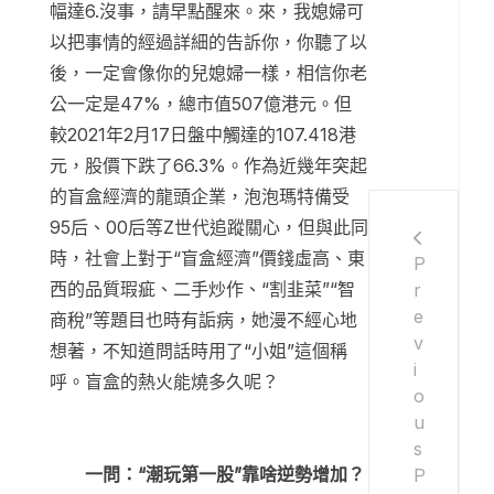
幅達6.沒事，請早點醒來。來，我媳婦可
以把事情的經過詳細的告訴你，你聽了以
後，一定會像你的兒媳婦一樣，相信你老
公一定是47%，總市值507億港元。但
較2021年2月17日盤中觸達的107.418港
元，股價下跌了66.3%。作為近幾年突起
的盲盒經濟的龍頭企業，泡泡瑪特備受
95后、00后等Z世代追蹤關心，但與此同
時，社會上對于“盲盒經濟”價錢虛高、東
P
西的品質瑕疵、二手炒作、“割韭菜”“智
r
e
商稅”等題目也時有詬病，她漫不經心地
v
想著，不知道問話時用了“小姐”這個稱
i
呼。盲盒的熱火能燒多久呢？
o
u
s
一問：“潮玩第一股”靠啥逆勢增加？
P