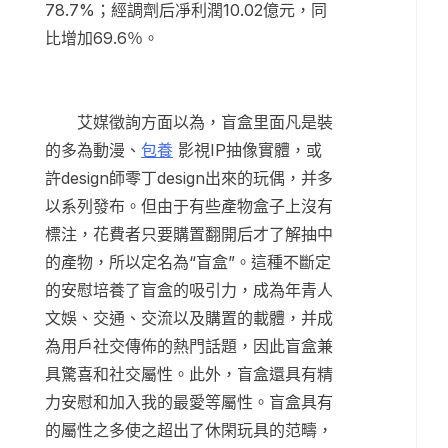
78.7%；經調劑后凈利潤10.02億元，同
比增加69.6％。
艾媒徵詢方面以為，盲盒里面凡是裝
的多為動漫、
包養
影視IP抽像實體，或
許design師零丁design出來的玩偶，并多
以系列發布。但由于有些產物盒子上沒有
標注，花費者只要購置翻開后才了解抽中
的產物，所以定名為“盲盒”。這種不斷定
的安慰培養了盲盒的吸引力，成為年青人
文娛、交通、交流以及購置的載體，并成
為用戶社交傳佈的熱門話題，因此盲盒兼
具驚喜和社交屬性。此外，盲盒還具有精
力安慰和加入我的最愛等屬性。盲盒具有
的屬性之多使之超出了休閑玩具的范疇，