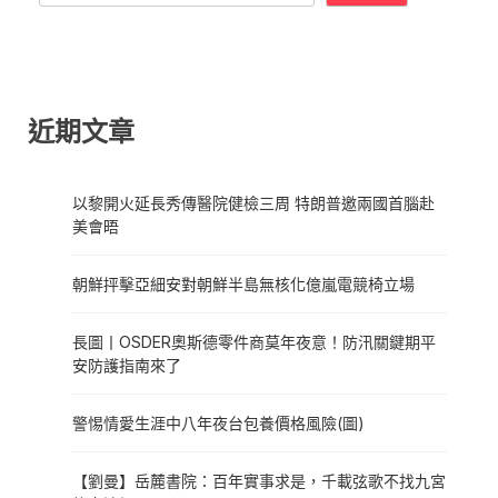
近期文章
以黎開火延長秀傳醫院健檢三周 特朗普邀兩國首腦赴
美會晤
朝鮮抨擊亞細安對朝鮮半島無核化億嵐電競椅立場
長圖丨OSDER奧斯德零件商莫年夜意！防汛關鍵期平
安防護指南來了
警惕情愛生涯中八年夜台包養價格風險(圖)
【劉曼】岳麓書院：百年實事求是，千載弦歌不找九宮