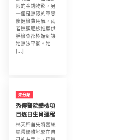
限的金錢物慾，另
一個是無限的單戀
傻健檢費用氣，兩
者巡迴體檢推薦供
膳檢查都極端到讓
她無法平衡。她
[…]
未分類
秀傳醫院體檢項
目逐日生肖運程
林天秤首先將蕾絲
絲帶優雅地繫在自
己的右手上，這巡