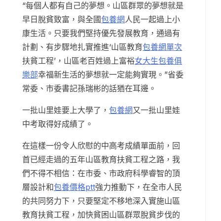
“每個人都有自己的夢想。山區群眾的夢想就是
早日脫貧致富，與全國
包養網
人民一起過上小
康生活。只要我們堅持優先發展教育，通過有
計劃、有步驟地扎實推進‘山區教育
包養網單次
扶貧工程’，山區老百姓過上富裕
女大生包養俱
樂部
幸福新生活的夢想就一定能夠實現。”省委
常委、市委書記孫瑞彬的話猶在耳邊。
一批山里娃要上大學了，
包養網
又一批山里娃
中考取得好成績了。
在這樣一份令人欣慰的中高考成績單面前，回
首已經走過的五年山區教育扶貧工程之路，我
們不得不相信：在市委、市政府科學睿智的頂
層設計和
包養價格ptt
強力推動下，在全市人民
的共同努力下，只要堅定不移地深入實施山區
教育扶貧工程，加快貧困山區群眾脫貧步伐的