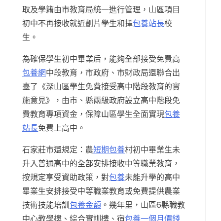
取及學籍由市教育局統一進行管理，山區項目
初中不再接收就近劃片學生和擇
包養站長
校
生。
為確保學生初中畢業后，能夠全部接受免費高
包養網
中段教育，市政府、市財政局還聯合出
臺了《深山區學生免費接受高中階段教育的實
施意見》，由市、縣兩級政府設立高中階段免
費教育專項資金，保障山區學生全面實現
包養
站長
免費上高中。
石家莊市還規定：農
短期包養
村初中畢業生未
升入普通高中的全部安排接收中等職業教育，
按規定享受資助政策，對
包養
未能升學的高中
畢業生安排接受中等職業教育或免費提供農業
技術技能培訓
包養金額
。幾年里，山區6縣職教
中心教學樓、綜合實訓樓、宿
包養一個月價錢