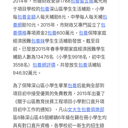
2014年，市級財政安排1788
包養留言板
萬元用
于項目學校的
包養
深山區學生生活補助，小學
每
包養金額
人每天補助8元，中學每人每天補
包
養網
助10元。2015年，市財政又專門設立了
包
養價格
專項資金2
包養
600萬元，
包養
保障家庭
經濟困難
包養妹
學生生活補助發放。截至目
前，已發放2015年春季學期家庭經濟困難學生
補助人數為13476名（小學生9918名，初中生
3558名）
包養網評價
，共發放生
包養
活補貼
946.92萬元。
為了保障深山區小學生畢業
包養
后能夠全部到
項目初中接受優質的免費教育，2015年出臺了
《關于山區教育扶貧工程項目小學對口直升項
目初中工作的通知》，凡山
女大生包養俱樂部
區6縣深山區45個鄉鎮6年級在籍在冊小學生均
具有對口直升資格，各學校初一新生的招生錄