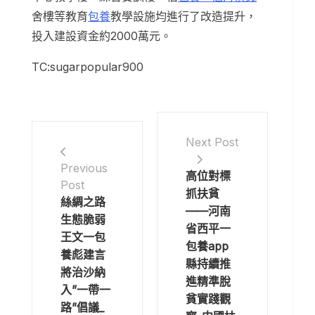
舍樓等教育
包養
教學設施均進行了改造提升，
投入建設資金約2000萬元。
TC:sugarpopular900
Next Post
Previous
高位對標
Post
抓扶貧
絲綢之路
——河南
生態脆弱
省西平一
王文一包
包養app
養彪建言
縣持續推
將治沙納
進精準脫
入”一帶一
貧實踐觀
路”倡議_