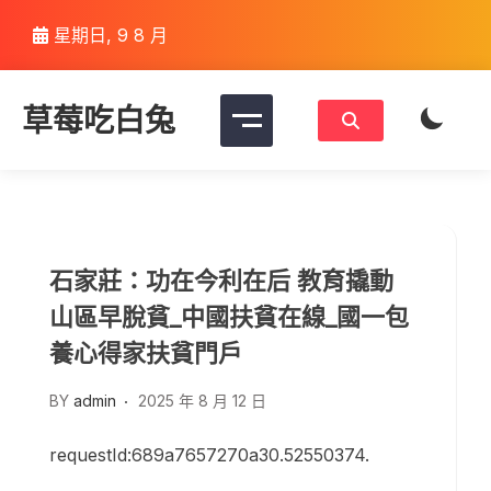
Skip
星期日, 9 8 月
to
content
草莓吃白兔
石家莊：功在今利在后 教育撬動
山區早脫貧_中國扶貧在線_國一包
養心得家扶貧門戶
BY
admin
2025 年 8 月 12 日
requestId:689a7657270a30.52550374.