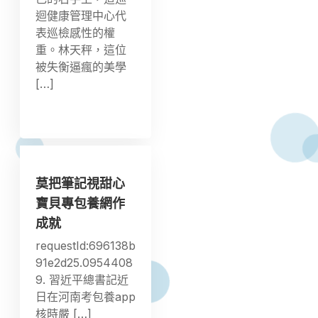
迴健康管理中心代
表巡檢感性的權
重。林天秤，這位
被失衡逼瘋的美學
[…]
莫把筆記視甜心
寶貝專包養網作
成就
requestId:696138b
91e2d25.0954408
9. 習近平總書記近
日在河南考包養app
核時嚴 […]