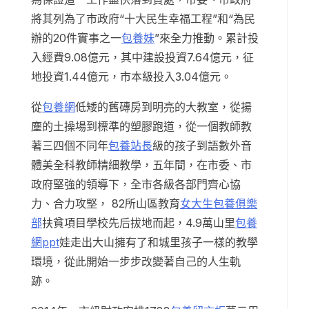
將其列為了市政府“十大民生幸福工程”和“為民
辦的20件實事之一
包養妹
”來全力推動。累計投
入經費9.08億元，其中建設投資7.64億元，征
地投資1.44億元，市本級投入3.04億元。
從
包養網
低矮的舊磚房到明亮的大教室，從揚
塵的土操場到標準的塑膠跑道，從一個教師教
著三四個不同年
包養站長
級的孩子到語數外音
體美全科教師精細教學，五年間，在市委、市
政府堅強的領導下，全市各級各部門齊心協
力、合力攻堅， 82所山區教育
女大生包養俱樂
部
扶貧項目學校先后拔地而起，4.9萬山里
包養
網ppt
娃走出大山擁有了和城里孩子一樣的教學
環境，從此開始一步步改變著自己的人生軌
跡。