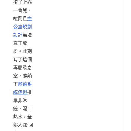
椅子上靠
一會兒，
喧鬧且
辦
公室規劃
設計
無法
真正放
松。此刻
有了這個
專屬歇息
室，能躺
下
歐德系
統傢俱
推
拿非常
鐘，喝口
熱水，全
部人都‘回