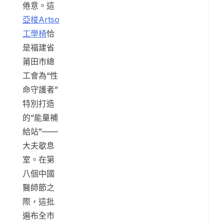
倦意。這
亞梭Artso
工學椅
恰
是福建省
莆田市總
工會為“性
命守護者”
特別打造
的“能量補
給站”——
大夫歇息
室。在第
八個中國
醫師節之
際，這批
遍布全市