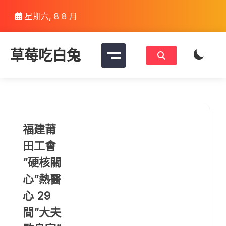
Skip
星期六, 8 8 月
to
content
草莓吃白兔
福建莆
田工會
“硬核關
心”熱醫
心 29
間“大夫