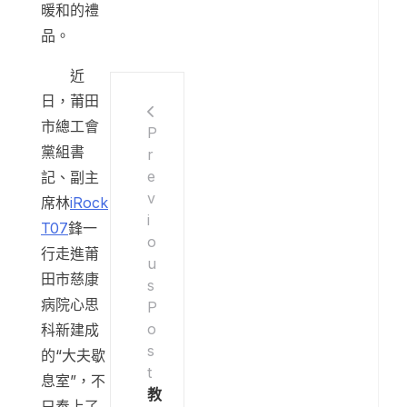
暖和的禮
品。
近
日，莆田
市總工會
P
黨組書
r
e
記、副主
v
席林
iRock
i
T07
鋒一
o
行走進莆
u
田市慈康
s
病院心思
P
o
科新建成
s
的“大夫歇
t
息室”，不
教
只奉上了