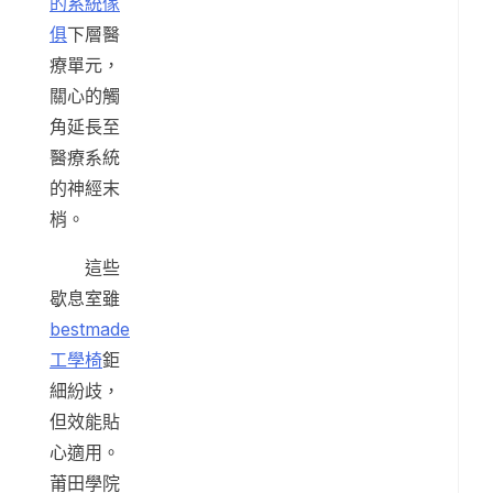
的系統傢
俱
下層醫
療單元，
關心的觸
角延長至
醫療系統
的神經末
梢。
這些
歇息室雖
bestmade
工學椅
鉅
細紛歧，
但效能貼
心適用。
莆田學院