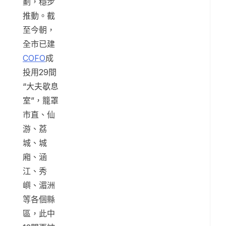
劃，穩步
推動。截
至今朝，
全市已建
COFO
成
投用29間
“大夫歇息
室”，籠罩
市直、仙
游、荔
城、城
廂、涵
江、秀
嶼、湄洲
等各個縣
區，此中