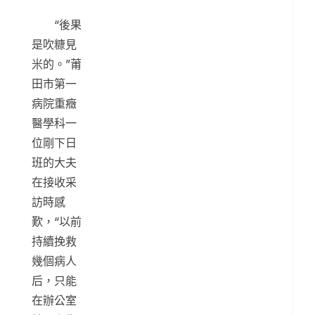
“後果
是吹糠見
米的。”莆
田市第一
病院重癥
醫學科一
位剛下日
班的大夫
在接收采
訪時感
歎，“以前
持續挽救
幾個病人
后，只能
在辦公室