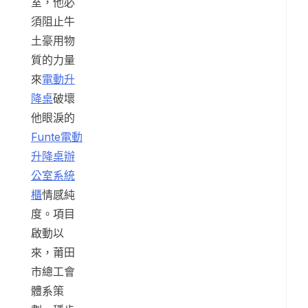
室，他必
須阻止牛
土豪用物
質的力量
來
電動升
降桌
破壞
他眼淚的
Funte電動
升降桌
辦
公室系統
櫃
情感純
度。項目
啟動以
來，莆田
市總工會
體系策