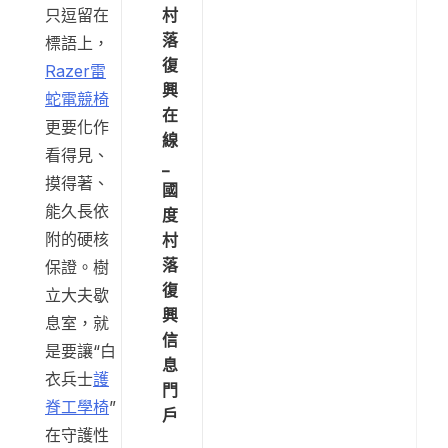
村
只逗留在
落
標語上，
復
Razer雷
興
蛇電競椅
在
更要化作
線
看得見、
_
摸得著、
國
能久長依
度
附的硬核
村
落
保證。樹
復
立大夫歇
興
息室，就
信
是要讓“白
息
衣兵士
護
門
脊工學椅
”
戶
在守護性