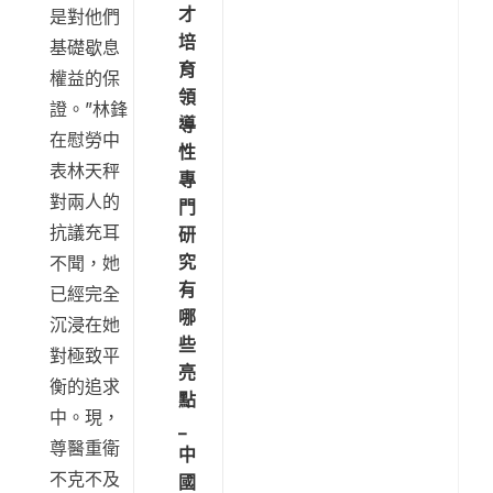
才
是對他們
培
基礎歇息
育
權益的保
領
證。”林鋒
導
在慰勞中
性
表林天秤
專
對兩人的
門
抗議充耳
研
究
不聞，她
有
已經完全
哪
沉浸在她
些
對極致平
亮
衡的追求
點
中。現，
_
尊醫重衛
中
不克不及
國