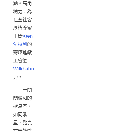
題。高尚
精力，為
在全社會
厚植尊醫
重衛
Xten
法拉利
的
膏壤進獻
工會氣
Wilkhahn
力。
一間
間暖和的
歇息室，
如同繁
星，點亮
在守護性