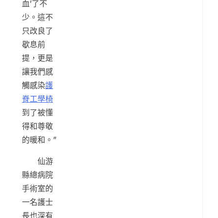
血’了不
少。這不
只改良了
歇息前
提，更是
讓我們感
觸感染
護
脊工學椅
到了被懂
得和尊敬
的暖和。”
仙游
縣總病院
手術室的
一名護士
長也深有