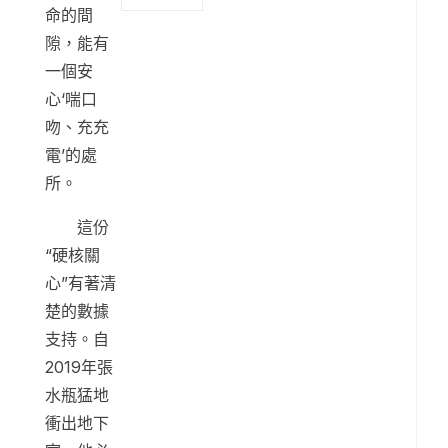
命的間
隙，能有
一個安
心‘喘口
吻、充充
電’的處
所。
這份
“硬核關
心”有著清
楚的數據
支持。自
2019年張
水瓶猛地
衝出地下