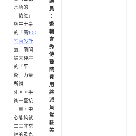
議
水瓶的
員
「傻氣」
：
退
與牛土豪
輔
的「霸
100
會
室內設計
秀
氣」瞬間
傳
被天秤座
醫
的「平
院
衡」力量
費
所鎖
用
將
死。。手
派
術一臺接
員
一臺，中
常
心能夠就
駐
二三非常
美
鐘的歇息