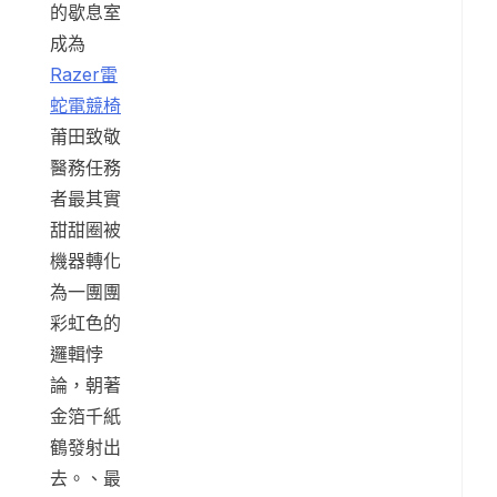
的歇息室
成為
Razer雷
蛇電競椅
莆田致敬
醫務任務
者最其實
甜甜圈被
機器轉化
為一團團
彩虹色的
邏輯悖
論，朝著
金箔千紙
鶴發射出
去。、最