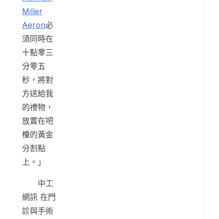
Miller
Aeron
必
須同時在
十點零三
分零五
秒，將對
方送給我
的禮物，
放置在吧
檯的黃金
分割點
上。」
中工
網訊 在門
診與手術