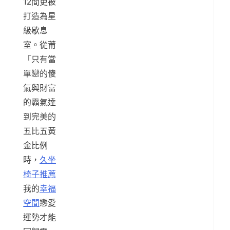
12間更被
打造為星
級歇息
室。從莆
「只有當
單戀的傻
氣與財富
的霸氣達
到完美的
五比五黃
金比例
時，
久坐
椅子推薦
我的
幸福
空間
戀愛
運勢才能