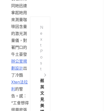
同她迅速
拿起她用
來測量咖
啡因含量
N
e
的激光測
x
量儀，對
t
著門口的
P
牛土豪發
o
辦公室規
s
劃設計
出
t
了冷酷
蔡
Xten法拉
英
利
的警
文
告。感：
見
“工會想得
美
很周密張