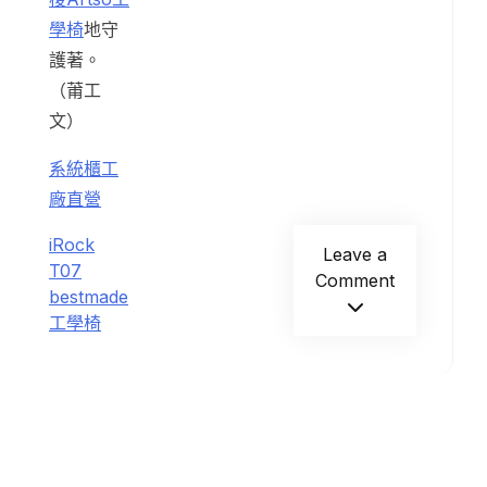
學椅
地守
護著。
（莆工
文）
系統櫃工
廠直營
iRock
Leave a
T07
Comment
bestmade
工學椅