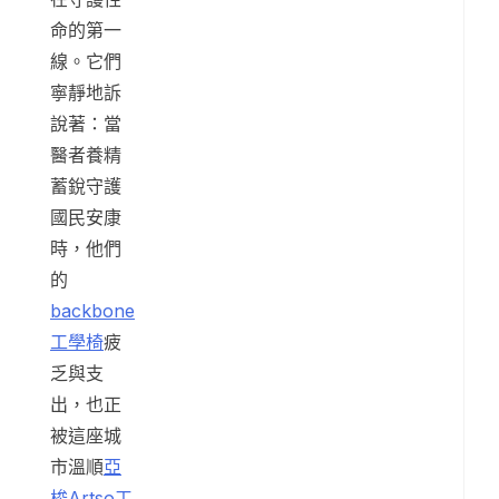
命的第一
線。它們
寧靜地訴
說著：當
醫者養精
蓄銳守護
國民安康
時，他們
的
backbone
工學椅
疲
乏與支
出，也正
被這座城
市溫順
亞
梭Artso工