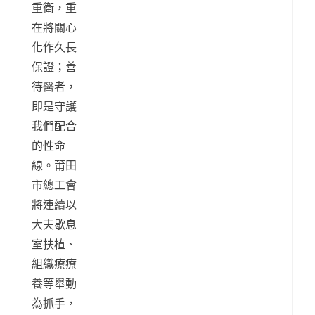
重衛，重
在將關心
化作久長
保證；善
待醫者，
即是守護
我們配合
的性命
線。莆田
市總工會
將連續以
大夫歇息
室扶植、
組織療療
養等舉動
為抓手，