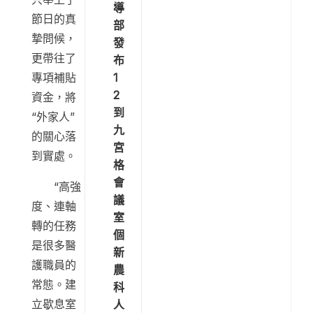
導
節日的真
部
摯問候，
發
更帶往了
布
1
專項補貼
2
資金，將
到
“外家人”
九
的關心落
宮
到實處。
格
會
“高強
議
度、連軸
室
轉的任務
個
是很多醫
新
護職員的
農
常態。建
科
立歇息室
人