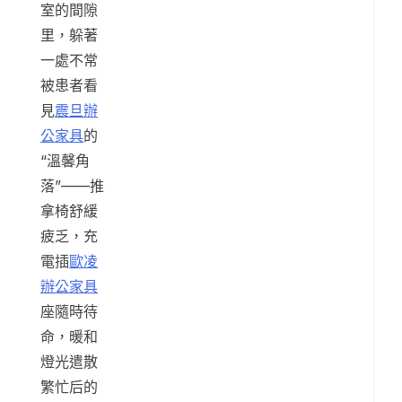
室的間隙
里，躲著
一處不常
被患者看
見
震旦辦
公家具
的
“溫馨角
落”——推
拿椅舒緩
疲乏，充
電插
歐凌
辦公家具
座隨時待
命，暖和
燈光遣散
繁忙后的