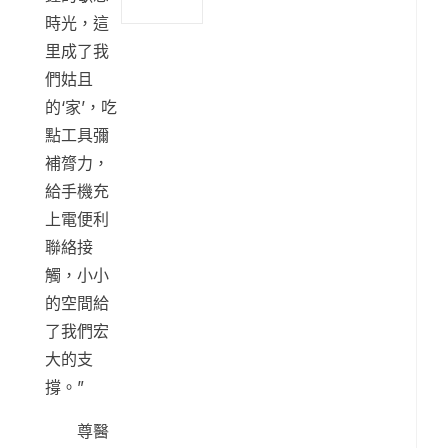
時光，這
里成了我
們姑且
的‘家’，吃
點工具彌
補膂力，
給手機充
上電便利
聯絡接
觸，小小
的空間給
了我們宏
大的支
撐。”
尊醫