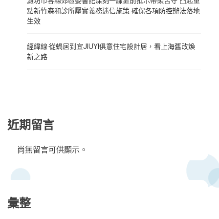
濰坊市各縣郊區委書記深刻一線靠前批示帶頭苦守 凸起重
點新竹森和診所壓實義務迷信施策 確保各項防控辦法落地
生效
經緯線·從蝸居到宜JIUYI俱意住宅設計居，看上海舊改煥
新之路
近期留言
尚無留言可供顯示。
彙整