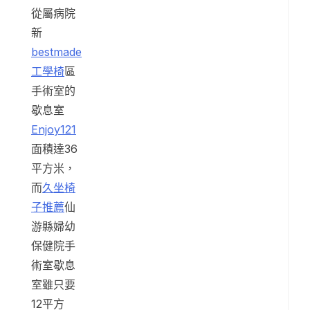
從屬病院
新
bestmade
工學椅
區
手術室的
歇息室
Enjoy121
面積達36
平方米，
而
久坐椅
子推薦
仙
游縣婦幼
保健院手
術室歇息
室雖只要
12平方