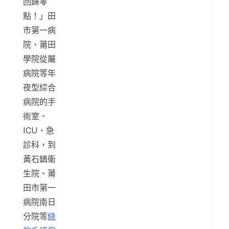
回歸零
點！」田
市第一病
院、莆田
學院從屬
病院等年
夜型綜合
病院的手
術室、
ICU、急
診科，到
黃石鎮衛
生院、莆
田市第一
病院南日
分院等
綠