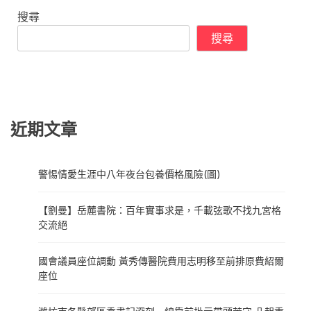
搜尋
搜尋
近期文章
警惕情愛生涯中八年夜台包養價格風險(圖)
【劉曼】岳麓書院：百年實事求是，千載弦歌不找九宮格
交流絕
國會議員座位調動 黃秀傳醫院費用志明移至前排原費紹爾
座位