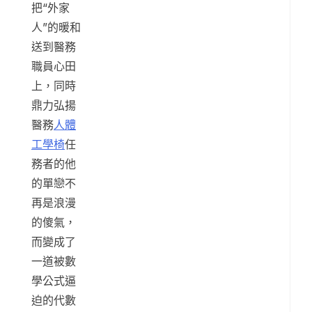
把“外家
人”的暖和
送到醫務
職員心田
上，同時
鼎力弘揚
醫務
人體
工學椅
任
務者的他
的單戀不
再是浪漫
的傻氣，
而變成了
一道被數
學公式逼
迫的代數