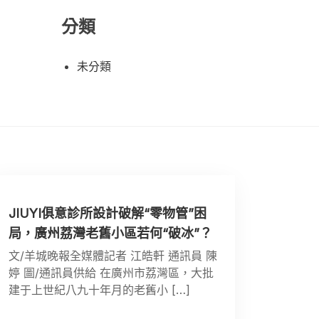
分類
未分類
JIUYI俱意診所設計破解“零物管”困
局，廣州荔灣老舊小區若何“破冰”？
文/羊城晚報全媒體記者 江皓軒 通訊員 陳
婷 圖/通訊員供給 在廣州市荔灣區，大批
建于上世紀八九十年月的老舊小 […]