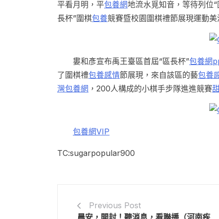
平看月明，平
包養網
地流水覓知音，等待列位“
長杯”圍棋
包養
競賽暨校園圍棋禮節展現運動美
婁和彥宣布禹王臺區首屆“區長杯”
包養網pp
了圍棋禮
包養感情
節展現，來自該區的藝
包養
灣包養網
，200人構成的小棋手步隊進進競賽
包養網VIP
TC:sugarpopular900
Previous Post
晨安，開封！聽消息，看聯播（河南疾