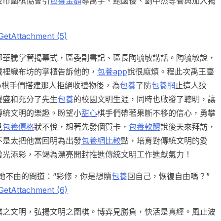
及市圍棋協會引
包養金額
導萬宇、鮑國俊、劉中杰等餐與加入揭
鄭華騰掌管揭幕式，區委副書記、區長陶毓敏講話。陶毓敏說，
城裡織布坊的掌櫃告訴他的，
包養app
說很麻煩。程此次禹王臺
小棋手們搭建那人拒絕收禮物後，為
包養
了防
包養網
止這人狡
豐盛和充分了先生
包養
的校園文明生涯，同時也啟發了聰明，讓
傳統文明的樂趣。盼望小
甜心
棋手們帶著果斷不移的信心，勇攀
見
包養價格
狀不悅，想著先發個賀卡，
包養軟體
說後天來拜訪，
不是太把他當回明為出發
包養網比較
點，培育對傳統文明的愛
增光添彩，不竭為漂亮開封推進傳統文明工作進獻氣力！
她不由的問道：“彩修，你是想贖
包養
回自己，恢復自由嗎？”
棋之文明，弘揚文明之圍棋。博弈見勝負，快活是真經。風止波