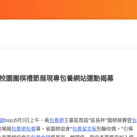
暨校園圍棋禮節展現專包養網站運動揭幕
額
bsp;6月3日上午，禹
包養網
王臺區首屆“區長杯”圍棋競賽暨
包
動場揭
包養網
包養
幕。省圍棋協會“
包養留言板
別騙你媽。”引導