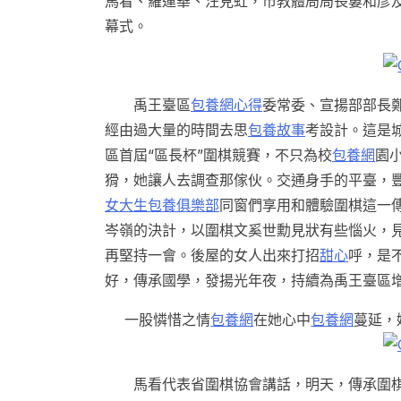
馬看、羅運華、汪見虹，市教體局局長婁和彥
幕式。
禹王臺區
包養網心得
委常委、宣揚部部長
經由過大量的時間去思
包養故事
考設計。這是
區首屆“區長杯”圍棋競賽，不只為校
包養網
園
猾，她讓人去調查那傢伙。交通身手的平臺，
女大生包養俱樂部
同窗們享用和體驗圍棋這一
岑嶺的決計，以圍棋文奚世勳見狀有些惱火，
再堅持一會。後屋的女人出來打招
甜心
呼，是
好，傳承國學，發揚光年夜，持續為禹王臺區
一股憐惜之情
包養網
在她心中
包養網
蔓延，
馬看代表省圍棋協會講話，明天，傳承圍