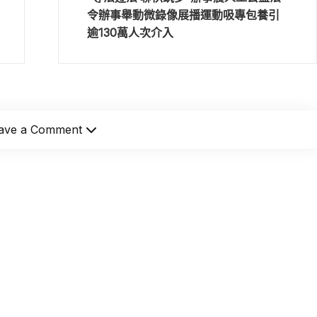
令辦事舉動微錄像展播運動吸專包養引
逾130萬人次介入
ave a Comment