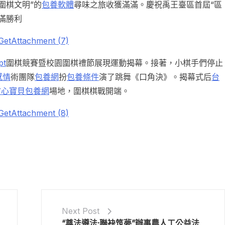
圍棋文明”的
包養軟體
尋味之旅收獲滿滿。慶祝禹王臺區首屆“區
滿勝利
t
圍棋競賽暨校園圍棋禮節展現運動揭幕。接著，小棋手們停止
感情
術團隊
包養網
扮
包養條件
演了跳舞《口角決》。揭幕式后
台
甜心寶貝包養網
場地，圍棋棋戰開端。
Next Post
“尊法遵法·聯袂筑夢”辦事農人工公益法