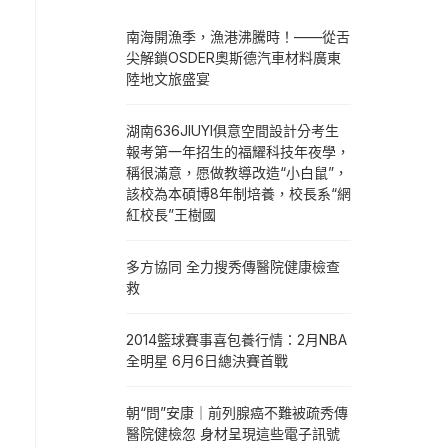
南海開漁季，漁港沸騰時！——從舌
尖解鎖OSDER奧斯德汽車材料廣東
陸地文旅盛宴
湖南636JIUYI俱意空間設計分考生
報考第一年招生的福耀科技年夜學，
稱很滿意，愿做教導改造“小白鼠”，
該校為本碩博8年制培養，校長系“網
紅校長”王樹國
多方協同 全力搜秀傳醫院健康檢查
救
2014籃球賽事喜包養行情：2月NBA
全明星 6月6日總決賽首戰
朝“問”安康｜前列腺癌不難被疏秀傳
醫院健檢忽 身材呈現這些電子訊號