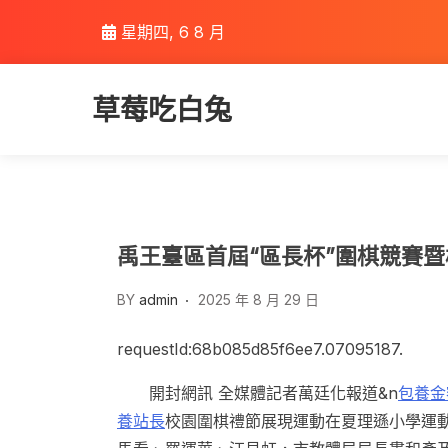
Skip
星期四, 6 8 月
to
content
草莓吃白兔
禹王臺區首屆“區長杯”圍棋競賽
BY
admin
2025 年 8 月 29 日
requestId:68b085d85f6ee7.07095187.
開封網訊 全媒體記者萬廷化報道&n
包養金
養站長
校園圍棋禮節展現運動在夏理遜小學運