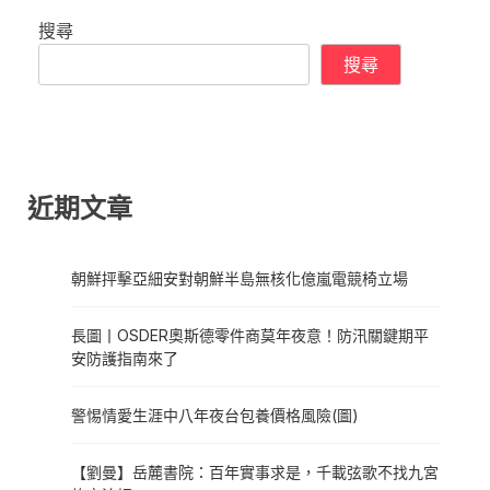
搜尋
搜尋
近期文章
朝鮮抨擊亞細安對朝鮮半島無核化億嵐電競椅立場
長圖丨OSDER奧斯德零件商莫年夜意！防汛關鍵期平
安防護指南來了
警惕情愛生涯中八年夜台包養價格風險(圖)
【劉曼】岳麓書院：百年實事求是，千載弦歌不找九宮