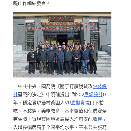
曉山作總結發言。
中共中央、國務院《關于打贏脫貧攻
包裝設
計
堅戰的決定》中明確提出“到202
展場設計
0
年，穩定實現農村貧困人
VR虛擬實境
口不愁
吃、不愁穿，義務教育、基本醫療和住房安全
有保障。實現貧困地區農民人均可支配收
模型
入增長幅度高于全國平均水平，基本公共服務