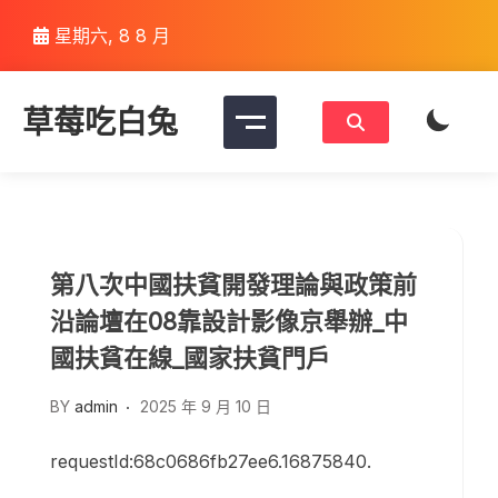
Skip
星期六, 8 8 月
to
content
草莓吃白兔
第八次中國扶貧開發理論與政策前
沿論壇在08靠設計影像京舉辦_中
國扶貧在線_國家扶貧門戶
BY
admin
2025 年 9 月 10 日
requestId:68c0686fb27ee6.16875840.