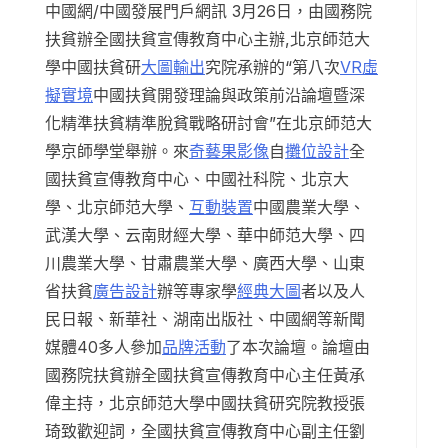
中國網/中國發展門戶網訊 3月26日，由國務院
扶貧辦全國扶貧宣傳教育中心主辦,北京師范大
學中國扶貧研
大圖輸出
究院承辦的“第八次
VR虛
擬實境
中國扶貧開發理論與政策前沿論壇暨深
化精準扶貧精準脫貧戰略研討會”在北京師范大
學京師學堂舉辦。來
奇藝果影像
自
攤位設計
全
國扶貧宣傳教育中心、中國社科院、北京大
學、北京師范大學、
互動裝置
中國農業大學、
武漢大學、云南財經大學、華中師范大學、四
川農業大學、甘肅農業大學、廣西大學、山東
省扶貧
廣告設計
辦等專家學
經典大圖
者以及人
民日報、新華社、湖南出版社、中國網等新聞
媒體40多人參加
品牌活動
了本次論壇。論壇由
國務院扶貧辦全國扶貧宣傳教育中心主任黃承
偉主持，北京師范大學中國扶貧研究院教授張
琦致歡迎詞，全國扶貧宣傳教育中心副主任劉