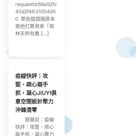
requestId:68e92fc
40d2f46.5100495
0. 那些甜甜圈原本
是他打算用來「與
林天秤包養 […]
疫線快評｜攻
堅、疏心兩手
抓，凝心JIUYI俱
意空間設計聚力
沖鋒清零
原題目：疫線
快評｜攻堅、疏心
兩手抓，凝心聚力