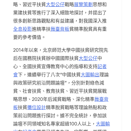
略、習近平扶貧
大型公仔
戰略
展覽策劃
思想和
黨建扶貧等進行了深入細致地探討，并提出了
很多創新思路觀點和有益建議，對我國深入推
全息投影
進精準扶
舞臺背板
貧精準脫貧具有重
要的參考價值。
2014年以來，北京師范大學中國扶貧研究院先
后在國務院扶貧辦中國國際扶貧
大型公仔
中
心、全國扶貧宣傳教育中心的指導和支持
記者
會
下，連續舉行了八次“中國扶貧
大圖輸出
理論
與政策研究前沿問題論壇”，分別針對綠色減
貧、社會扶貧、教育扶貧、習近平扶貧開展戰
略思想、2020年后減貧戰略、深化精準
舞臺背
板
扶貧
攤位設計
精準脫貧戰略等理論熱點和政
策前沿問題進行探討。據不完全統計，參加該
論壇不同領域知名專家超過100人以上，
大圖輸