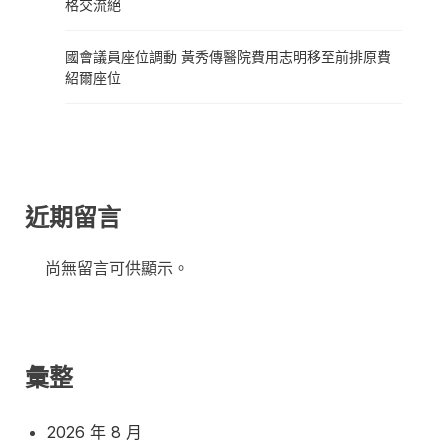
格交流絕
國會議員座位調動 黃秀傳醫院費用志明移至前排原費
紹爾座位
近期留言
尚無留言可供顯示。
彙整
2026 年 8 月