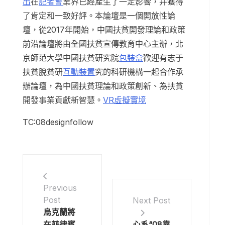
出
在
記者會
業界已經產生了一定影響，并獲得
了肯定和一致好評。本論壇是一個開放性論
壇，從2017年開始，中國扶貧開發理論和政策
前沿論壇將由全國扶貧宣傳教育中心主辦，北
京師范大學中國扶貧研究院
包裝盒
歡迎有志于
扶貧脫貧研
互動裝置
究的科研機構一起合作承
辦論壇，為中國扶貧理論和政策創新、為扶貧
開發事業貢獻新智慧。
VR虛擬實境
TC:08designfollow
Previous
Post
Next Post
烏克蘭將
在菲律賓
心系“08靠