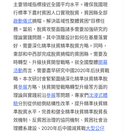
主要領域指標接近全國平均水平。確保我國現
行標準下農村貧困人口實現脫貧，貧困縣全部
啟動儀式
摘帽，解決區域性整體貧困”目標任
務。當前，脫貧攻堅面臨諸多需要加強研究的
理論實踐問題，其中頂層設計如何在基層落實
好，需要深化精準扶貧精準脫貧方略。同時，
東部和中西部完成脫貧摘帽的貧困縣，需要及
時轉型、升級扶貧開發戰略。就全國整體
開幕
活動
而言，需要盡早研究中國2020年后扶貧戰
略。本次研討會緊緊圍繞深化精準扶貧精準脫
貧
參展
方略、扶貧開發戰略轉型升級等方面的
理論與實踐前沿
參展
等問題，專家們
沈浸式體
驗
分別從供給側結構性改革，提升精準扶貧精
準脫貧水平，完善和健全精準扶貧精準脫貧長
效機制、反貧困治理的協同機制、貧困社會治
理體系建設、2020年后中國減貧戰
大型公仔