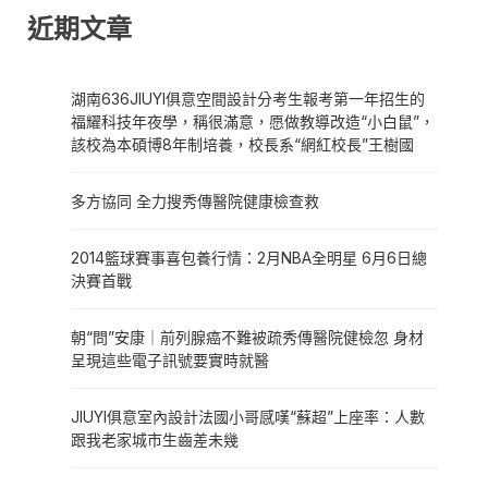
近期文章
湖南636JIUYI俱意空間設計分考生報考第一年招生的
福耀科技年夜學，稱很滿意，愿做教導改造“小白鼠”，
該校為本碩博8年制培養，校長系“網紅校長”王樹國
多方協同 全力搜秀傳醫院健康檢查救
2014籃球賽事喜包養行情：2月NBA全明星 6月6日總
決賽首戰
朝“問”安康｜前列腺癌不難被疏秀傳醫院健檢忽 身材
呈現這些電子訊號要實時就醫
JIUYI俱意室內設計法國小哥感嘆“蘇超”上座率：人數
跟我老家城市生齒差未幾