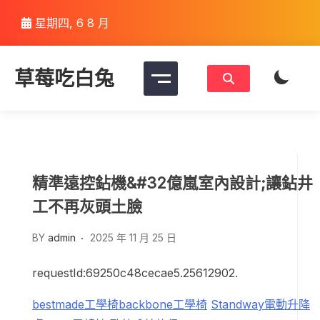
Skip
星期四, 6 8 月
to
content
草莓吃白兔
精準遠控鉆機&#32億嵐室內設計;讓鉆井
工不再灰頭土臉
BY
admin
2025 年 11 月 25 日
requestId:69250c48cecae5.25612902.
bestmade工學椅
backbone工學椅
Standway電動升降