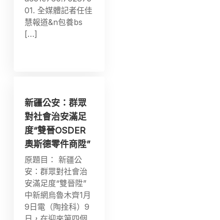
01. 全媒體記者任佳
慧報道&n包養bs
[…]
新疆公安：群眾
對社會治安滿足
度“雙晉OSDER
奧斯德零件商陞”
原題目： 新疆公
安：群眾對社會治
安滿足度“雙晉陞”
中新網烏魯木齊1月
9日電（陶拴科）9
日，在迎來第四個