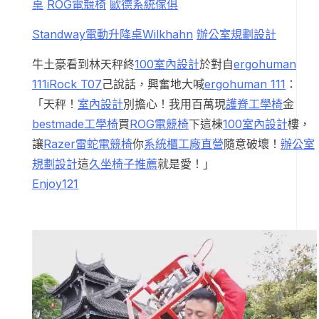
桌
ROG電競椅
歐德系統傢俱
Standway電動升降桌
Wilkhahn
辦公室規劃設計
牛土豪看到林天秤終
100室內設計
於對自
ergohuman
111
iRock T07
己說話，興奮地大喊
ergohuman 111
：
「天秤！
室內設計
別擔心！我用百萬現
護脊工學椅
金
bestmade工學椅
買
ROG電競椅
下這棟
100室內設計
樓，
讓
Razer雷蛇電競椅
你
系統櫃工廠直營
隨意破壞！
辦公室
規劃設計
這
久坐椅子推薦
就是愛！」
Enjoy121