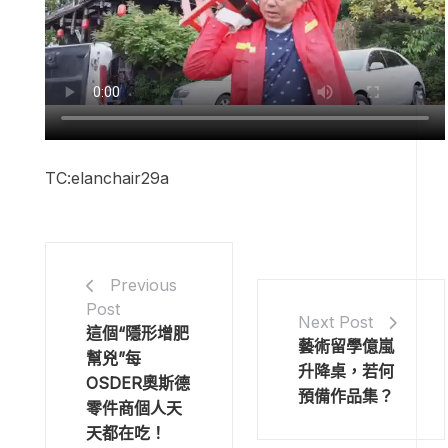
TC:elanchair29a
Previous
Post
Next Post
這個“隱形增肥
藝術留學億嵐
幫兇”每
升降桌，若何
OSDER奧斯德
預備作品集？
零件商個人天
天都在吃！