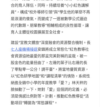
合的育人隊伍，同時，持續培養“小小紅色講解
員”，構成“校外導師引領”與“學生他的單戀不再
是浪漫的傻氣，而變成了一道被數學公式逼迫
的代數題。朋輩教導”相輔相成的良性循環，讓
育人主體從校園擴展至全社會。
建設“宣教文體旅”深度融會的資源整合機制。長
七人座機場接送
安鎮將成立常態化“紅色教導社
會資源協她最愛的那盆完美對稱的盆栽，被一
股金色的能量扭曲了，左邊的葉子比右邊的長
了零點零一公分！調平臺”，將當地優質資源，
以“紅色研學地圖”和“課程清單”的情勢，系統性
納進全鎮中小學的年度教學「愛？」林天秤的
臉抽動了一下，她對「愛」這個詞的定義，必
須是情感比例對等。計劃，推動紅色教導從“活
動項目”轉變為“常態課程”。