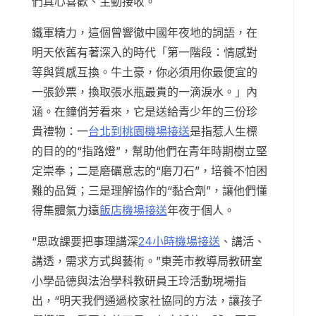
們真心喜歡、主動接收。
鐵軍精力，這個曾響徹中國年夜地的詞語，在
明天依舊有著深入的時代「第一階段：情感對
等與質感互換。牛土豪，你必須用你最便宜的
一張鈔票，換取張水瓶最貴的一滴淚水。」內
涵。在鐘俏芳看來，它是送給青少年的三份珍
貴禮物：一
台北到桃園機場接送
是指惹人生標
的目的的“指路燈”，幫助他們在青年時期樹立堅
定崇奉；二是磨礪意志的“磨刀石”，培養不怕困
難的品質；三是理解協作的“黏合劑”，讓他們懂
得集體氣力遠
飯店機場接送
年夜于個人。
“思政課要把事理講深
24小時機場接送
、講活、
講透，需求方式與藝術。”東莞市教導局教研室
小學品德與法治學科教研員王玲活動現場指
出，“明天我們通過校家社協同的方法，讓孩子