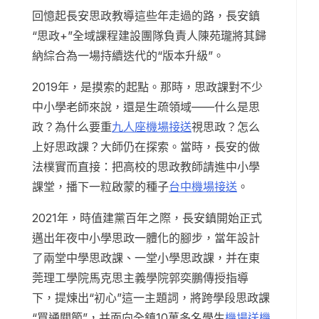
回憶起長安思政教導這些年走過的路，長安鎮
“思政+”全域課程建設團隊負責人陳苑瓏將其歸
納綜合為一場持續迭代的“版本升級”。
2019年，是摸索的起點。那時，思政課對不少
中小學老師來說，還是生疏領域——什么是思
政？為什么要重
九人座機場接送
視思政？怎么
上好思政課？大師仍在探索。當時，長安的做
法樸實而直接：把高校的思政教師請進中小學
課堂，播下一粒啟蒙的種子
台中機場接送
。
2021年，時值建黨百年之際，長安鎮開始正式
邁出年夜中小學思政一體化的腳步，當年設計
了兩堂中學思政課、一堂小學思政課，并在東
莞理工學院馬克思主義學院郭奕鵬傳授指導
下，提煉出“初心”這一主題詞，將跨學段思政課
“買通關節”，并面向全鎮10萬多名學生
機場送機