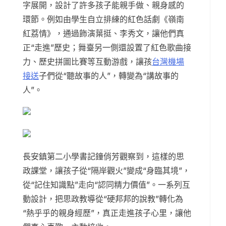
字展開，設計了許多孩子能親手做、親身感的
環節。例如由學生自立排練的紅色話劇《嶺南
紅荔情》，通過飾演葉挺、李秀文，讓他們真
正“走進”歷史；舞臺另一側還設置了紅色歌曲接
力、歷史拼圖比賽等互動游戲，讓孩
台灣機場
接送
子們從“聽故事的人”，轉變為“講故事的
人”。
長安鎮第二小學書記鐘俏芳觀察到，這樣的思
政課堂，讓孩子從“隔岸觀火”變成“身臨其境”，
從“記住知識點”走向“認同精力價值”。一系列互
動設計，把思政教導從“硬邦邦的說教”轉化為
“熱乎乎的親身經歷”，真正走進孩子心里，讓他