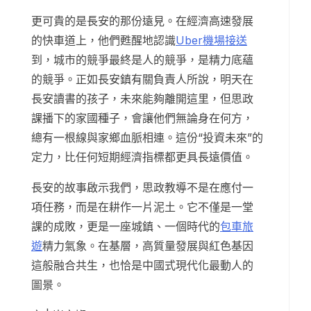
更可貴的是長安的那份遠見。在經濟高速發展
的快車道上，他們甦醒地認識
Uber機場接送
到，城市的競爭最終是人的競爭，是精力底蘊
的競爭。正如長安鎮有關負責人所說，明天在
長安讀書的孩子，未來能夠離開這里，但思政
課播下的家國種子，會讓他們無論身在何方，
總有一根線與家鄉血脈相連。這份“投資未來”的
定力，比任何短期經濟指標都更具長遠價值。
長安的故事啟示我們，思政教導不是在應付一
項任務，而是在耕作一片泥土。它不僅是一堂
課的成敗，更是一座城鎮、一個時代的
包車旅
遊
精力氣象。在基層，高質量發展與紅色基因
這般融合共生，也恰是中國式現代化最動人的
圖景。