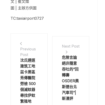
文 | 崔文燦
圖 | 主辦方供圖
TC:taxiairport0727
Next Post
Previous
Post
危險言論
沈氏通道
絕非隨意
建筑工地
吞吐的“回
茲卡黑區
轉壽
秀傳醫院
OSDER奧
勞檢 500
斯德台北
個滅蚊器
汽車司”|
尋找伊蚊
新漫評
繁殖地