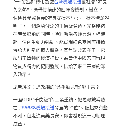
“一時之熱”轉化為滋
台灣機場接送
養社會的“長
久之熱”，憑借其構建的四年夜機制，樹立了一
個極具參照意義的“長安樣本”。這一樣本清楚證
明了，一個經濟發達的千億級強鎮，完整能夠
在產業騰飛的同時，勝利激活各類資源，構建
起一個內生動力強勁、能實現紅色基因可持續
傳承與創新的育人體系。其焦點要義在于，它
超出了單純的經濟指標，為當代中國若何實現
物質與精力的協同發展，供給了來自基層的深
入啟示。
記者評論：思政課的“熱乎勁兒”從哪里來？
一座GDP“千億級”的工業重鎮，把思政教導放
在了
55688機場接送
發展的“C位”。聽起來有些
不測，但走進東莞長安，你會發現這一切順理
成章。