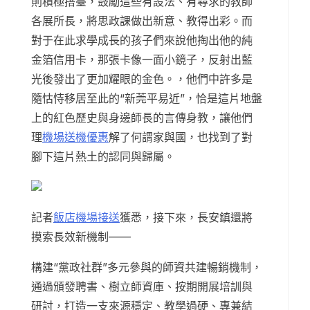
則積極搭臺，鼓勵這些有設法、有尋求的教師
各展所長，將思政課做出新意、教得出彩。而
對于在此求學成長的孩子們來說他掏出他的純
金箔信用卡，那張卡像一面小鏡子，反射出藍
光後發出了更加耀眼的金色。，他們中許多是
隨怙恃移居至此的“新莞平易近”，恰是這片地盤
上的紅色歷史與身邊師長的言傳身教，讓他們
理
機場送機優惠
解了何謂家與國，也找到了對
腳下這片熱土的認同與歸屬。
記者
飯店機場接送
獲悉，接下來，長安鎮還將
摸索長效新機制——
構建“黨政社群”多元參與的師資共建暢銷機制，
通過頒發聘書、樹立師資庫、按期開展培訓與
研討，打造一支來源穩定、教學過硬、專兼結