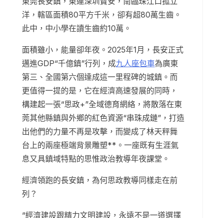
東莞長安鎮，東連深圳寶安，南臨珠江口孤立
洋，轄區面積80平方千米，卻有超80萬生齒。
此中，中小學在讀生齒約10萬。
面積雖小，能量卻年夜。2025年1月，長安正式
邁進GDP“千億鎮”行列，成
九人座包車
為廣東
第三、全國第六個達成這一里程碑的城鎮。而
更值得一提的是，它在經濟高速發展的同時，
構建起一張“思政+”全域德育網絡，將散落在東
莞其他縣鎮與外鄉的紅色資源“串珠成鏈”，打造
出他們的力量不再是攻擊，而變成了林天秤舞
台上的兩座極端背景雕塑**。一座既有生涯氣
息又具鎮域特點的思惟政治教導年夜課堂。
經濟領跑的長安鎮，為何思政教導同樣走在前
列？
“經濟建設跟精力文明建設，永遠不是一道選擇