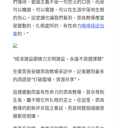
們懂得，愛國主義不是一句空泛的口號，而是
可以觸摸、可以實踐、可以在生涯中落地生根
的信心。這堂課也讓我們看到，思政教導應當
是靈動的、扎根處所的、有性命力
機場接送包
車
的。”
“經濟建設跟精力文明建設，永遠不是選擇題”
在東莞長安鎮思政教導采訪中，記者聽到最多
的詞語是“打破圍墻，資源共享”。
這樣靈動而富有性命力的思政教導，其孕育和
生長，離不開它所扎根的泥土。在這里，思政
教導的創新并非孤立嘗試，而是與整個城鎮發
展緊密相連。