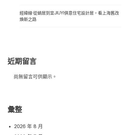
經緯線·從蝸居到宜JIUYI俱意住宅設計居，看上海舊改
煥新之路
近期留言
尚無留言可供顯示。
彙整
2026 年 8 月