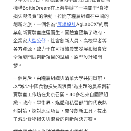
機構BottleDream在上海舉辦了一場關于“食物
損失與浪費”的活動，拉開了糧農組織在中國的
創新之旅，一個名為“
展場設計
AgLabCX”的農
業創新實驗室應運而生。實驗室匯集了政府、
企業家
大型公仔
、社會創新人員、高校學者等
各方資源，致力于在可持續農業發展和糧食安
全領域開展創新項目的試驗、原型設計和開
發。
一個月后，由糧農組織與清華大學共同舉辦，
以“減少中國食物損失與浪費”為主題的農業創新
實驗室工作坊在北京召開。40多名來自國際組
織、政府、學術界、媒體和私營部門的代表熱
烈討論，探討原型項目，開發創新工具，提出
了減少食物損失與浪費的創新解決方案。