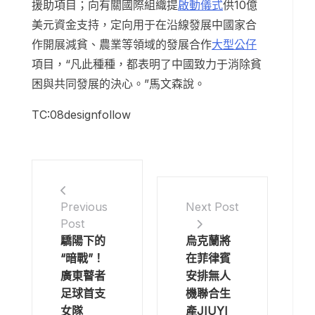
援助項目；向有關國際組織提
啟動儀式
供10億
美元資金支持，定向用于在沿線發展中國家合
作開展減貧、農業等領域的發展合作
大型公仔
項目，“凡此種種，都表明了中國致力于消除貧
困與共同發展的決心。”馬文森說。
TC:08designfollow
Previous
Next Post
Post
驕陽下的
烏克蘭將
“暗戰”！
在菲律賓
廣東瞽者
安排無人
足球首支
機聯合生
女隊
產JIUYI