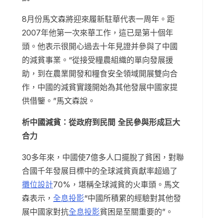
8月份馬文森將迎來履新駐華代表一周年。距
2007年他第一次來華工作，這已是第十個年
頭。他表示很開心過去十年見證并參與了中國
的減貧事業。“從接受糧農組織的單向發展援
助，到在農業開發和糧食安全領域開展雙向合
作，中國的減貧實踐開始為其他發展中國家提
供借鑒。”馬文森說。
析中國減貧：從政府到民間 全民參與形成巨大
合力
30多年來，中國使7億多人口擺脫了貧困，對聯
合國千年發展目標中的全球減貧貢獻率超過了
攤位設計
70%，堪稱全球減貧的火車頭。馬文
森表示，
全息投影
“中國所積累的經驗對其他發
展中國家對抗
全息投影
貧困是至關重要的”。