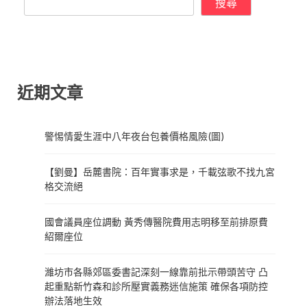
搜尋
近期文章
警惕情愛生涯中八年夜台包養價格風險(圖)
【劉曼】岳麓書院：百年實事求是，千載弦歌不找九宮
格交流絕
國會議員座位調動 黃秀傳醫院費用志明移至前排原費
紹爾座位
濰坊市各縣郊區委書記深刻一線靠前批示帶頭苦守 凸
起重點新竹森和診所壓實義務迷信施策 確保各項防控
辦法落地生效