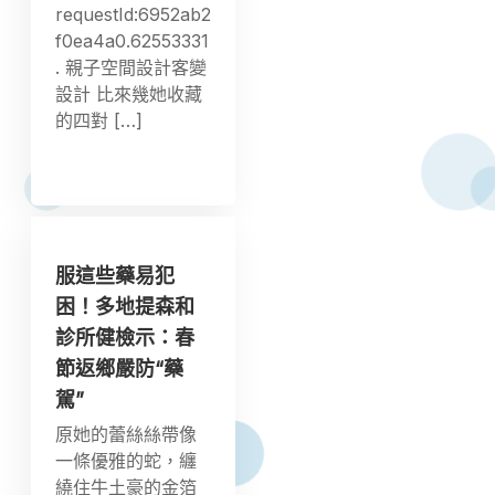
requestId:6952ab2
f0ea4a0.62553331
. 親子空間設計客變
設計 比來幾她收藏
的四對 […]
服這些藥易犯
困！多地提森和
診所健檢示：春
節返鄉嚴防“藥
駕”
原她的蕾絲絲帶像
一條優雅的蛇，纏
繞住牛土豪的金箔