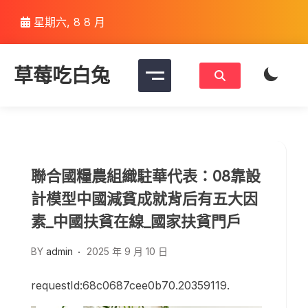
Skip
星期六, 8 8 月
to
content
草莓吃白兔
聯合國糧農組織駐華代表：08靠設
計模型中國減貧成就背后有五大因
素_中國扶貧在線_國家扶貧門戶
BY
admin
2025 年 9 月 10 日
requestId:68c0687cee0b70.20359119.