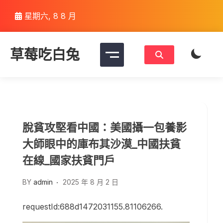
Skip
星期六, 8 8 月
to
content
草莓吃白兔
脫貧攻堅看中國：美國攝一包養影
大師眼中的庫布其沙漠_中國扶貧
在線_國家扶貧門戶
BY
admin
2025 年 8 月 2 日
requestId:688d1472031155.81106266.