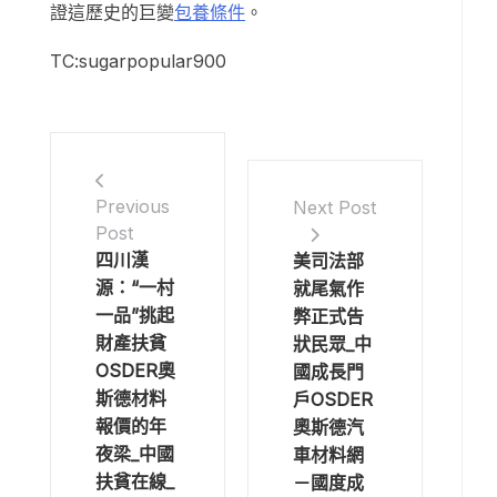
證這歷史的巨變
包養條件
。
TC:sugarpopular900
Previous
Next Post
Post
四川漢
美司法部
源：“一村
就尾氣作
一品”挑起
弊正式告
財產扶貧
狀民眾_中
OSDER奧
國成長門
斯德材料
戶OSDER
報價的年
奧斯德汽
夜梁_中國
車材料網
扶貧在線_
－國度成