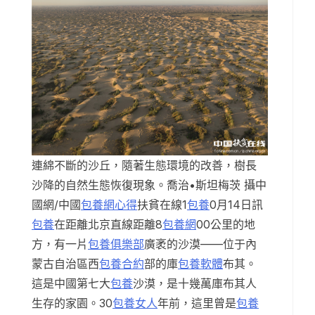
連綿不斷的沙丘，隨著生態環境的改善，樹長
沙降的自然生態恢復現象。喬治•斯坦梅茨 攝中
國網/中國
包養網心得
扶貧在線1
包養
0月14日訊
包養
在距離北京直線距離8
包養網
00公里的地
方，有一片
包養俱樂部
廣袤的沙漠——位于內
蒙古自治區西
包養合約
部的庫
包養軟體
布其。
這是中國第七大
包養
沙漠，是十幾萬庫布其人
生存的家園。30
包養女人
年前，這里曾是
包養