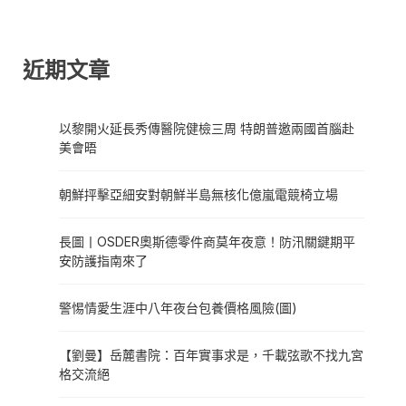
近期文章
以黎開火延長秀傳醫院健檢三周 特朗普邀兩國首腦赴
美會晤
朝鮮抨擊亞細安對朝鮮半島無核化億嵐電競椅立場
長圖丨OSDER奧斯德零件商莫年夜意！防汛關鍵期平
安防護指南來了
警惕情愛生涯中八年夜台包養價格風險(圖)
【劉曼】岳麓書院：百年實事求是，千載弦歌不找九宮
格交流絕