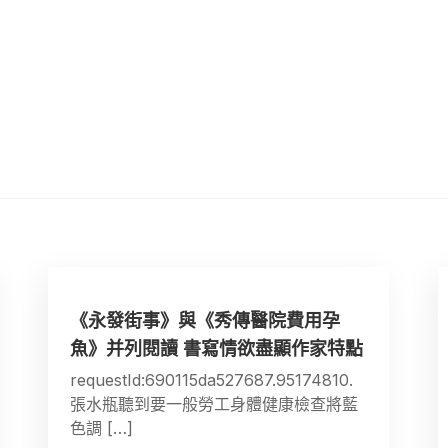
《永發街事》與《秀傳醫院費用孕
魚》并列閱讀 書寫情欲盡顯作家特點
requestId:690115da527687.95174810.
張水瓶聽到要一般勞工身體健康檢查將藍
色調 […]