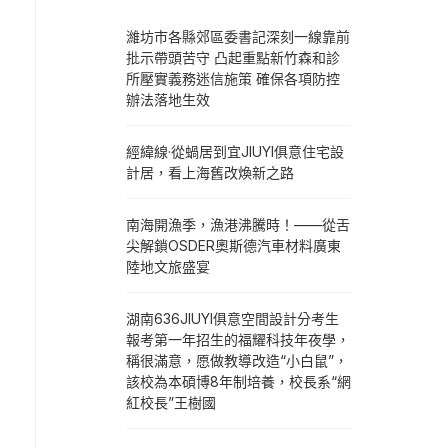
濰坊市各縣郊區委書記深刻一線靠前
批示帶頭苦守 凸起重點新竹森和診
所壓實義務迷信施策 確保各項防控
辦法落地生效
經緯線·從蝸居到宜JIUYI俱意住宅設
計居，看上海舊改煥新之路
南海開漁季，漁港沸騰時！——從舌
尖解鎖OSDER奧斯德汽車材料廣東
陸地文旅盛宴
湖南636JIUYI俱意空間設計分考生
報考第一年招生的福耀科技年夜學，
稱很滿意，愿做教導改造“小白鼠”，
該校為本碩博8年制培養，校長系“網
紅校長”王樹國