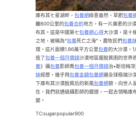
庫布其七星湖畔，
包養網
綠意盎然，草肥
包養
離800公里的
包養合約
地方，有一片廣袤的沙
布其。這是中國第七
包養網心得
大沙漠，是十
之地，被稱為“
包養
死亡之海”，農牧民們
包養
理，這片面積1.86萬平方公里
包養
的大沙漠，1
造了
包養一個月價錢
沙漠地區擺脫貧困的世界奇
養
》攝
包養
影師喬
包養一個月價錢
治•斯坦梅茨
妹
經歷，幾乎飛
包養金額
包養網
遍全球極端沙
下庫布其沙漠脫貧后的新風
包養網
貌，向世人
在，我們就通過攝影師的鏡頭，一起去領略庫
變。
TC:sugarpopular900