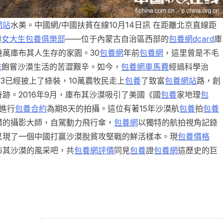
網站
水美。中國網/中國扶貧在線10月14日訊 在距離北京直線距
漠
女大生包養俱樂部
——位于內蒙古自治區西部的
包養網dcard
庫
幾萬庫布其人生存的家園。30
包養網
年前
包養網
，這里曾是不毛
妹
飽嘗沙漠生活的苦澀艱辛。如今，
包養網車馬費
經過科學治
/3已經披上了綠裝，10萬農牧民走上
包養
了致富
包養網站
路，創
跡。2016年9月，庫布其沙漠吸引了美國《國
包養
家地理
包
進行
包養合約
為期8天的拍攝。這位有著15年沙漠航
包養
拍
包養
漠的攝影大師，自駕動力飛行傘，
包養網
以獨特的航拍視角記錄
呈現了一個中國打贏沙漠脫貧攻堅戰的鮮活樣本。現
包養價格
布其沙漠的風采吧，共
包養網評價
同見
包養
證
包養網
這歷史的巨