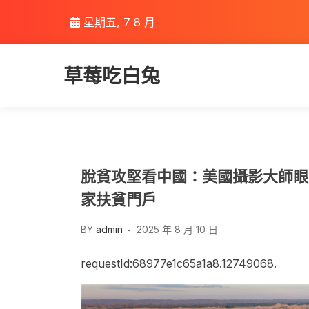
Skip
星期五, 7 8 月
to
content
草莓吃白兔
脫貧攻堅看中國：美國攝影大師眼
家扶貧門戶
BY
admin
2025 年 8 月 10 日
requestId:68977e1c65a1a8.12749068.