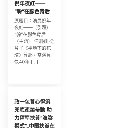
倪年夜紅——
“躲”在腳色背后
原題目：演員倪年
夜紅——（引題）
“躲”在腳色背后
（主題） 任姍姍 從
片子《平地下的花
環》算起，當演員
快40年 […]
政一包養心得策
兜底產業帶動 助
力精準扶貧“淮陰
模式”_中國扶貧在