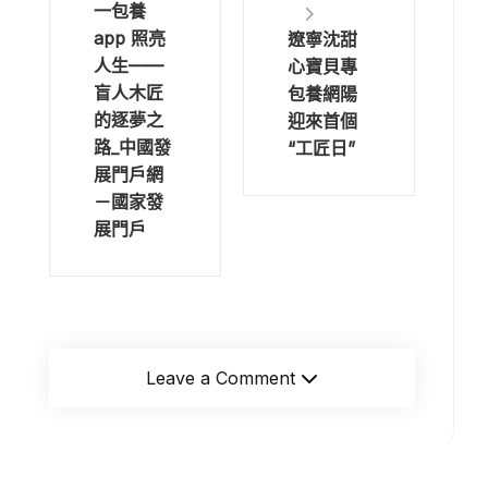
一包養
app 照亮
遼寧沈甜
人生——
心寶貝專
盲人木匠
包養網陽
的逐夢之
迎來首個
路_中國發
“工匠日”
展門戶網
－國家發
展門戶
Leave a Comment