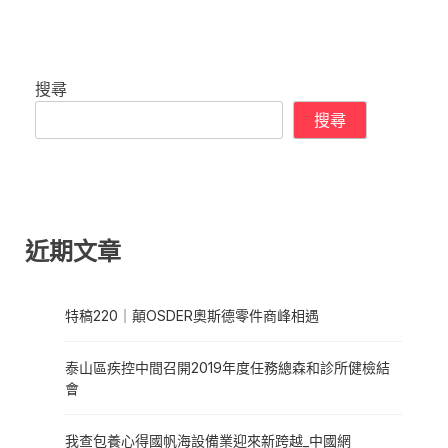
搜尋
搜尋
近期文章
特稿220｜顛OSDER奧斯德零件商峰相遇
泰山區疾控中間召開2019年度任務總森和診所健檢結
會
我查包養心得國帆海設備業迎來新跨越_中國網