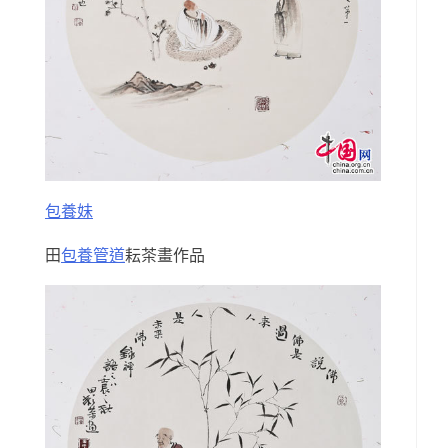
包養妹
田
包養管道
耘茶畫作品