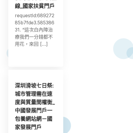
線_國家扶貧門戶
requestId:689272
85b7fde3.585386
31. “這次白內障治
療我們一分錢都不
用花，來回 […]
深圳滑坡七日祭:
城市管理需在速
度與質量間權衡_
中國發展門戶一
包養網站網－國
家發展門戶