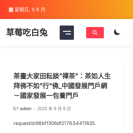
Skip
星期日, 9 8 月
to
content
草莓吃白兔
茶畫大家田耘談”禪茶”：茶如人生
拜佛不如”行”佛_中國發展門戶網
－國家發展一包養門戶
BY
admin
2025 年 9 月 9 日
requestId:68bf1306df2176.54411835.