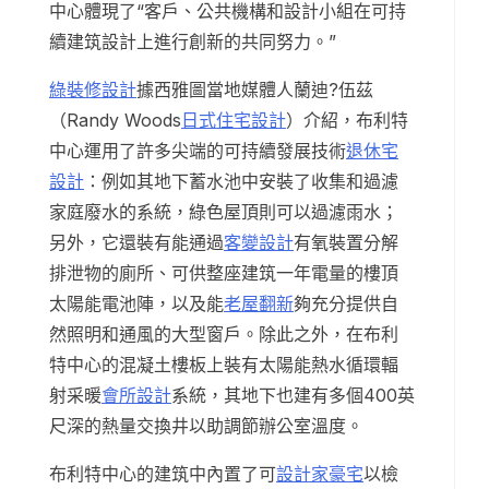
中心體現了“客戶、公共機構和設計小組在可持
續建筑設計上進行創新的共同努力。”
綠裝修設計
據西雅圖當地媒體人蘭迪?伍茲
（Randy Woods
日式住宅設計
）介紹，布利特
中心運用了許多尖端的可持續發展技術
退休宅
設計
：例如其地下蓄水池中安裝了收集和過濾
家庭廢水的系統，綠色屋頂則可以過濾雨水；
另外，它還裝有能通過
客變設計
有氧裝置分解
排泄物的廁所、可供整座建筑一年電量的樓頂
太陽能電池陣，以及能
老屋翻新
夠充分提供自
然照明和通風的大型窗戶。除此之外，在布利
特中心的混凝土樓板上裝有太陽能熱水循環輻
射采暖
會所設計
系統，其地下也建有多個400英
尺深的熱量交換井以助調節辦公室溫度。
布利特中心的建筑中內置了可
設計家豪宅
以檢