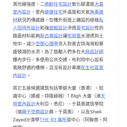
測光線強度、二
樂齡住宅設計
氧化碳濃度
大直
室內設計
、室內
健康住宅
外溫度和天氣
無毒建
材
狀況的傳感器。在樓外街道上鋪設的綠植
私
人招待所設計
和強
遊艇設計
滲透
豪宅設計
性的
路面材料能夠
新古典設計
讓
侘寂風
水浸透到土
地中，減少
空間心理學
流入到普吉特海灣和華
盛頓湖的水流。為了鼓勵人們多在大
綠設計師
樓內步行，多使用公共交通，布利特中心設有
寬敞舒適的樓梯，且沒有設計車庫
民生社區室
內設計
。
其它五座候選建筑包括零碳大廈（香港）、知
識中心（挪威，特隆赫姆）1 Bligh 大廈（澳
天
母室內設計
大利亞，悉尼）、于莫奧建筑學院
（瑞
親子空間設計
典，于莫奧），以及Sheik
Zayed沙漠學
THE R3 寓所
習中心（阿聯酋，阿