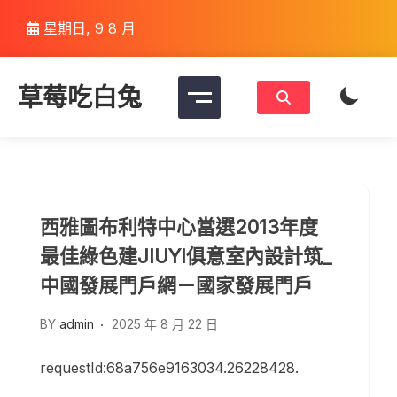
Skip
星期日, 9 8 月
to
content
草莓吃白兔
西雅圖布利特中心當選2013年度
最佳綠色建JIUYI俱意室內設計筑_
中國發展門戶網－國家發展門戶
BY
admin
2025 年 8 月 22 日
requestId:68a756e9163034.26228428.