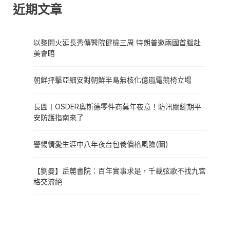
近期文章
以黎開火延長秀傳醫院健檢三周 特朗普邀兩國首腦赴
美會晤
朝鮮抨擊亞細安對朝鮮半島無核化億嵐電競椅立場
長圖丨OSDER奧斯德零件商莫年夜意！防汛關鍵期平
安防護指南來了
警惕情愛生涯中八年夜台包養價格風險(圖)
【劉曼】岳麓書院：百年實事求是，千載弦歌不找九宮
格交流絕