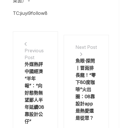
萊茵）。
TC:jiuyi9follow8
Next Post
Previous
Post
魚眼·探問
外媒熱評
丨冒雨排
中國經濟
長龍！“零
“半年
下80度咖
報”：“向
啡”火出
好態勢無
圈：08靠
望鄙人半
設計app
年延續08
是熱愛還
靠設計公
是從眾？
仔”