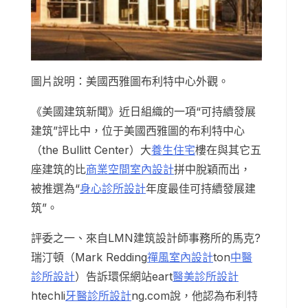
圖片說明：美國西雅圖布利特中心外觀。
《美國建筑新聞》近日組織的一項“可持續發展
建筑”評比中，位于美國西雅圖的布利特中心
（the Bullitt Center）大
養生住宅
樓在與其它五
座建筑的比
商業空間室內設計
拼中脫穎而出，
被推選為“
身心診所設計
年度最佳可持續發展建
筑”。
評委之一、來自LMN建筑設計師事務所的馬克?
瑞汀頓（Mark Redding
禪風室內設計
ton
中醫
診所設計
）告訴環保網站eart
醫美診所設計
htechli
牙醫診所設計
ng.com說，他認為布利特