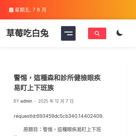
Skip
星期五, 7 8 月
to
content
草莓吃白兔
警惕，這種森和診所健檢眼疾
易盯上下班族
BY
admin
2025 年 12 月 7 日
requestId:693459dc5cb340.14402409.
原題目：警惕，這種眼疾易盯上下班