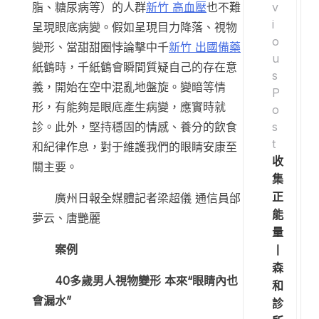
v
脂、糖尿病等）的人群
新竹 高血壓
也不難
i
呈現眼底病變。假如呈現目力降落、視物
o
變形、當甜甜圈悖論擊中千
新竹 出國備藥
u
紙鶴時，千紙鶴會瞬間質疑自己的存在意
s
義，開始在空中混亂地盤旋。變暗等情
P
形，有能夠是眼底產生病變，應實時就
o
s
診。此外，堅持穩固的情感、養分的飲食
t
和紀律作息，對于維護我們的眼睛安康至
收
關主要。
集
正
廣州日報全媒體記者梁超儀 通信員邰
能
夢云、唐艷麗
量
案例
丨
森
40多歲男人視物變形 本來“眼睛內也
和
會漏水”
診