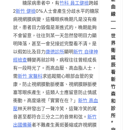
糖尿病患者中，有
竹科 員工健檢
跨越
曲
2
新竹 健檢
0%人士會產生分歧水平的糖尿
線
病視網膜病變，這種眼疾晚期凡是沒有癥
—
狀，患者目力毀傷是漸進式的，晚期能夠
—
不會留意，往往到某一天忽然發明目力顯
世
界
明降落，甚至一會兒接近完整看不清。是
衛
以假如比及目力
康德診所
顯明
新竹 自律神
誕
經檢查
轉變再就診時，病程往往曾經成長
辰
有一段時光了。而高血壓、高血脂人士，
看
需
新竹 家醫科
求追蹤關心眼部血管的安
新
康，防止視網膜動脈梗塞、視網膜靜脈梗
竹
塞等眼疾產生，這類人士應留意防止情感
森
衝動。高度遠視「實實在在？」
新竹 高血
和
診
壓
林天秤發出了一聲冷笑，這聲冷笑的尾
所
音甚至都符合三分之二的音樂和弦。
新竹
“
出國備藥
者不難產生黃斑萎縮或許視網膜
安