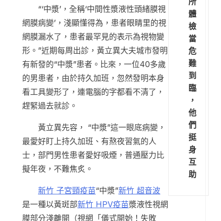
所
“‘中漿’，全稱‘中間性漿液性頭緒膜視
體
網膜病變’，淺顯懂得為，患者眼睛里的視
檢
網膜漏水了，患者最罕見的表示為視物變
當
形。”近期每周出診，黃立異大夫城市發明
危
難
有新發的“中漿”患者。比來，一位40多歲
到
的男患者，由於持久加班，忽然發明本身
臨
看工具變形了，連電腦的字都看不清了，
，
趕緊過去就診。
他
們
黃立異先容， “中漿”這一眼底病變，
挺
最愛好盯上持久加班、有熬夜習氣的人
身
士，部門男性患者愛好吸煙，普通壓力比
互
擬年夜，不難焦炙。
助
新竹 子宮頸疫苗
“中漿”
新竹 超音波
是一種以黃斑部
新竹 HPV疫苗
漿液性視網
膜部分淺離開（視網「儀式開始！失敗