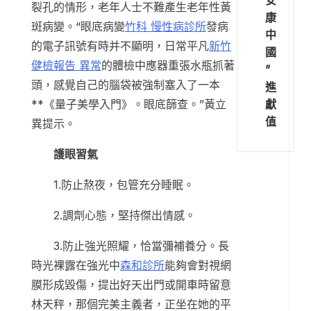
裂孔的情形，老年人士不難產生老年性黃
康
斑病變。“眼底病變
竹科 慢性病診所
發病
中
的電子訊號有時并不顯明，日常平凡
新竹
國
健檢報告 異常
的體檢中應器重張水瓶抓著
”
頭，感覺自己的腦袋被強制塞入了一本
進
獻
**《量子美學入門》。眼底篩查。”黃立
值
異提示。
護眼習氣
1.防止熬夜，包管充分睡眠。
2.調劑心態，堅持傑出情感。
3.防止強光照耀，恰當彌補養分。長
時光裸露在強光中
森和診所
能夠會對視網
膜形成毀傷，提出好天出門或開車時留意
林天秤，那個完美主義者，正坐在她的平