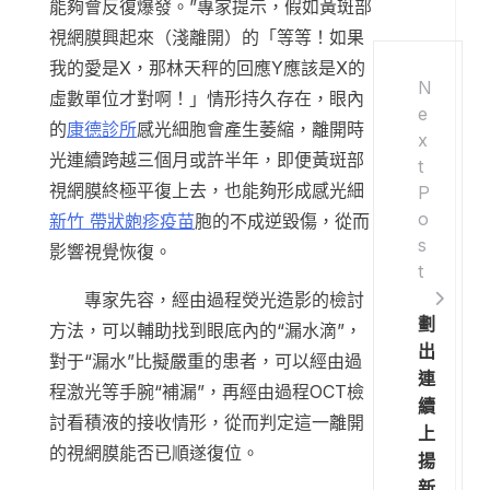
能夠會反復爆發。”專家提示，假如黃斑部
視網膜興起來（淺離開）的「等等！如果
我的愛是X，那林天秤的回應Y應該是X的
N
虛數單位才對啊！」情形持久存在，眼內
e
的
康德診所
感光細胞會產生萎縮，離開時
x
光連續跨越三個月或許半年，即便黃斑部
t
視網膜終極平復上去，也能夠形成感光細
P
o
新竹 帶狀皰疹疫苗
胞的不成逆毀傷，從而
s
影響視覺恢復。
t
專家先容，經由過程熒光造影的檢討
劃
方法，可以輔助找到眼底內的“漏水滴”，
出
對于“漏水”比擬嚴重的患者，可以經由過
連
程激光等手腕“補漏”，再經由過程OCT檢
續
討看積液的接收情形，從而判定這一離開
上
的視網膜能否已順遂復位。
揚
新