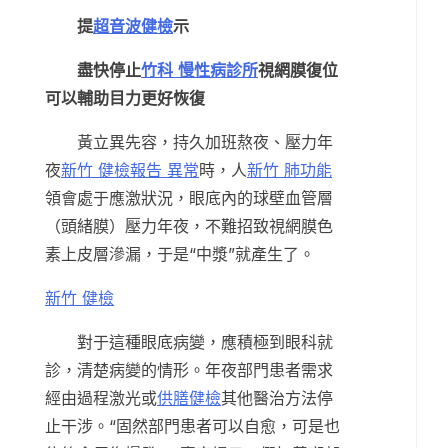
提
超音波健檢
示
盡快停止
竹科 慢性病診所
視網膜復位
可以輔助目力更好恢復
黃立異先容，持久加班熬夜、壓力年
夜
新竹 健檢報告 異常
時，人
新竹 肺功能
領會處于應激狀況，眼底內的球壁血管層
（頭緒膜）壓力年夜，不難招致視網膜色
素上皮層滲漏，于是“中漿”就產生了。
新竹 健檢
對于這種眼底病變，應積極到眼科就
診，清楚病變的情形。年夜部門患者需求
經由過程激光或
供膳健檢
其他醫治方法停
止干涉。“固然部門患者可以自愈，可是也