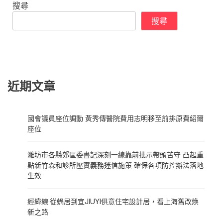
搜尋
搜尋
近期文章
國會議員座位調動 黃秀傳醫院費用志明移至前排原費紹爾
座位
濰坊市各縣郊區委書記深刻一線靠前批示帶頭苦守 凸起重
點新竹森和診所壓實義務迷信施策 確保各項防控辦法落地
生效
經緯線·從蝸居到宜JIUYI俱意住宅設計居，看上海舊改煥
新之路