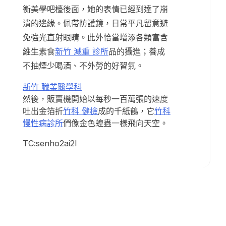
衡美學吧檯後面，她的表情已經到達了崩
潰的邊緣。佩帶防護鏡，日常平凡留意避
免強光直射眼睛。此外恰當增添各類富含
維生素食
新竹 減重 診所
品的攝進；養成
不抽煙少喝酒、不外勞的好習氣。
新竹 職業醫學科
然後，販賣機開始以每秒一百萬張的速度
吐出金箔折
竹科 健檢
成的千紙鶴，它
竹科
慢性病診所
們像金色蝗蟲一樣飛向天空。
TC:senho2ai2l