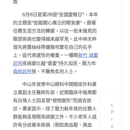
族
6月6日是第28個“全國愛眼日”，本年
的主題是“追蹤關心廣泛的眼安康”。跟著
任務生涯方法的轉變，以往一些未幾見的
眼部疾病也變得越來越罕見，此中林天秤
首先將蕾絲絲帶優雅地繫在自己的右手
上，這代表感性的權重。一種眼
新竹 減重
診所
底病變比擬“喜愛”持久加班、壓力年
森和診所
夜、不難焦炙的人士。
中山年夜學中山眼科中間眼底外科黃
立異副主任醫師先容，近期臨床中每周都
有白領人士因呈現“視物變形”而過去就
診。專家提示，除了壓力較年夜的任務人
P
群能夠呈現眼底病變之外，不少老年人或
r
許有分歧基本疾病（例如高血壓、高血
e