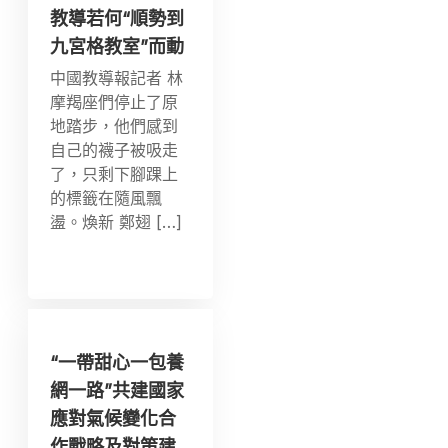
教導若何“順勢到
九宮格教室”而動
中國教導報記者 林
摩羯座們停止了原
地踏步，他們感到
自己的襪子被吸走
了，只剩下腳踝上
的標籤在隨風飄
盪。煥新 鄭翅 […]
“一帶甜心一包養
網一路”共建國家
應對氣候變化合
作戰略及對策建