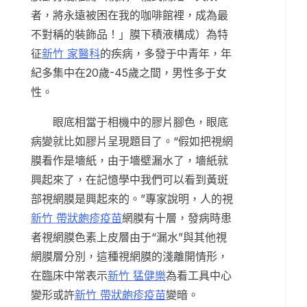
者，將永遠被困在我的咖啡館裡，成為最
不對稱的裝飾品！」膜下積液構成）為特
征
新竹 家醫科
的疾病，多發于中青年，年
紀多集中在20歲-45歲之間，男性多于女
性。
眼底相當于相機中的膠片腳色，眼底
病變就比如膠片呈現題目了。“假如把視網
膜看作是墻紙，由于墻壁漏水了，墻紙就
興起來了，在記憶學中我們可以看到黃斑
部視網膜是興起來的。”專家說明，人的視
新竹 帶狀皰疹疫苗
網膜有十層，發病時患
者視網膜色素上皮層由于“漏水”與其他視
網膜層分別，這種視網膜的淺離開情形，
在臨床中常表示
新竹 猛健樂
為看工具中心
變形或許
新竹 帶狀皰疹疫苗
變暗。