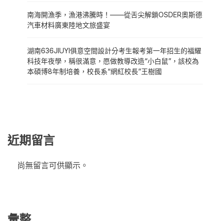
南海開漁季，漁港沸騰時！——從舌尖解鎖OSDER奧斯德
汽車材料廣東陸地文旅盛宴
湖南636JIUYI俱意空間設計分考生報考第一年招生的福耀
科技年夜學，稱很滿意，愿做教導改造“小白鼠”，該校為
本碩博8年制培養，校長系“網紅校長”王樹國
近期留言
尚無留言可供顯示。
彙整