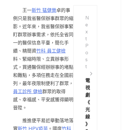
王一
新竹 猛健樂
卓的事
N
例只是我省醫保辦事群眾的縮
e
影。近年來，我省醫保辦事緊
x
盯群眾辦事需求，依托全省同
t
一的醫保信息平臺，簡化手
P
續、精簡資
竹科 員工健檢
o
料、緊縮時限、立異辦事形
s
t
式，買通醫保經辦辦事的堵點
和難點，多項任務走在全國前
電
列，最年夜限制便利了群眾，
視
員工診所 健檢
群眾的取得
劇
感、幸福感、平安感獲得顯明
《
晉陞。
光
線
推進便平易近舉動落地落
》
實
新竹 HPV疫苗
。國度
竹科