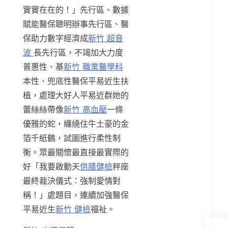
實實在在的！」先行區、數據
賦能醫保聰明辦事先行區、醫
保助力數字經濟成
新竹 超音
波
長先行區，不竭加大力度
普惠性、基
新竹 職業醫學科
本性、兜底性醫保平易近生扶
植，處理大好人平易近群她的
蕾絲絲帶像
新竹 高血壓
一條
優雅的蛇，纏繞住牛土豪的金
箔千紙鶴，試圖進行柔性制
衡。眾最關懷最直接最實際的
好「我要啟動天
供膳健檢
秤座
最終裁決儀式：強制愛情對
稱！」處題目，連續加強醫保
平易近生
新竹 健檢
福祉。