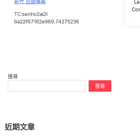
新竹 出國備藥
Le
Co
TC:senho2ai2l
6a22f67162e969.74275236
搜尋
搜尋
近期文章