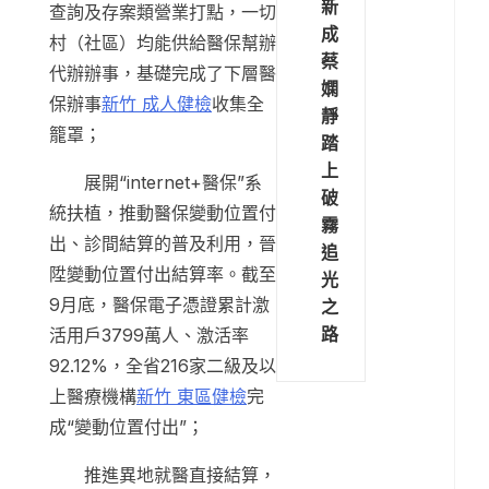
新
查詢及存案類營業打點，一切
成
村（社區）均能供給醫保幫辦
蔡
代辦辦事，基礎完成了下層醫
嫻
保辦事
新竹 成人健檢
收集全
靜
籠罩；
踏
上
展開“internet+醫保”系
破
統扶植，推動醫保變動位置付
霧
出、診間結算的普及利用，晉
追
陞變動位置付出結算率。截至
光
9月底，醫保電子憑證累計激
之
路
活用戶3799萬人、激活率
92.12%，全省216家二級及以
上醫療機構
新竹 東區健檢
完
成“變動位置付出”；
推進異地就醫直接結算，