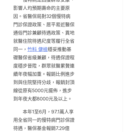
影響人均預期壽命的主要原
因。省醫保局對32個慢特病
門診保證政策、居平易近醫保
通俗門診兼顧待遇政策、異地
就醫住院待遇尺度等履行全省
同一，
竹科 健檢
穩妥推動基
礎醫保省級兼顧，待遇保證程
度穩步晉陞，群眾就醫累贅連
續年夜幅加重。報銷比例進步
到與住院堅持分歧，報銷封頂
線從原有5000元擺佈，進步
到年夜大都8000元及以上。
本年1至6月，97.1萬人享
用全省同一的慢特病門診保證
待遇，醫保基金報銷7.29億