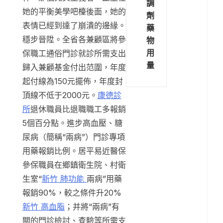
調
她的平衡美學吧檯後面，她的
劑
表情已經到達了崩潰的邊緣。
藥
穩步晉陞。全省各兼顧區將參
物
用
保職工通俗門診就診所需支出
量
歸入兼顧基金付出范圍，年度
起付線為150元擺佈，年度封
頂線不低于2000元。
康德診
所
退休職員比退職職工多報銷
5個百分點。進步高血壓、糖
尿病（簡稱“兩病”）門診專項
用藥報銷比例。居平易近醫保
參保職員在鄉鎮衛生院、村衛
生室“
新竹 肺功能
兩病”用藥
報銷90%，較之條件升20%
新竹 高血脂
；并將“兩病”有
關的門診檢討、查驗等所需支