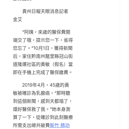
貴州日報天眼消息記者
金艾
“阿姨，來歲的醫保費開
端交了哦，提示您一下，省得
您忘了。”10月1日，獲得新聞
后，家住黔南州龍里縣冠山街
道隆運社區的黃敏（假名）當
即在手機上完成了醫保繳費。
2019年4月，45歲的黃
敏被確診為乳腺癌，“那時聽
到這個新聞，感到天都塌了，
還好醫保救了我。”她本身測
算了一下，從確診到此刻醫療
所需支出總共破費
新竹 肺功