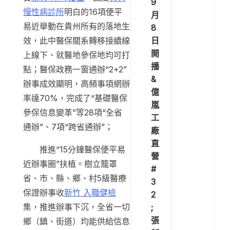
9
慢性病診所
明白的16項便平
月
易近舉動在貴州所有的落地生
8
日
效，此中醫保關系轉移接續線
開
上線下、就醫地參保地均可打
播
點；醫保政務一窗通辦“2+2”
&
辦事成效顯明，高頻事項網辦
億
率達70%，完成了“基礎醫保
嵐
參保信息變革”等28項“全省
工
通辦”、7項“跨省通辦”；
廠
直
推進“15分鐘醫保便平易
營
近辦事圈”扶植。樹立籠罩
#
省、市、縣、鄉、村5級醫療
3
保證辦事收
新竹 入職健檢
2
集，推進辦事下沉，全省一切
;
張
鄉（鎮、街道）均能供給信息