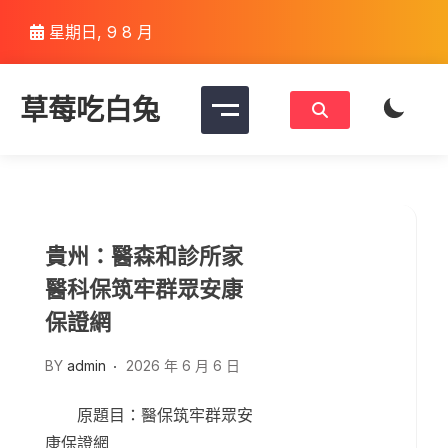
Skip
星期日, 9 8 月
to
content
草莓吃白兔
貴州：醫森和診所家
醫科保筑牢群眾安康
保證網
BY
admin
2026 年 6 月 6 日
原題目：醫保筑牢群眾安
康保證網