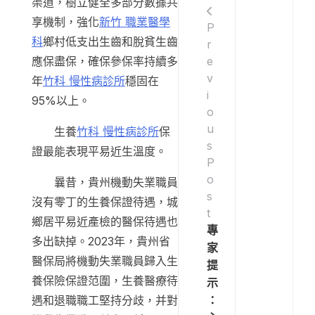
渠道，樹立健全多部分數據共
享機制，強化
新竹 職業醫學
P
科
鄉村低支出生齒和脫貧生齒
r
e
應保盡保，確保參保率持續多
v
年
竹科 慢性病診所
穩固在
i
95%以上。
o
u
生養
竹科 慢性病診所
保
s
證最能表現平易近生溫度。
P
o
曩昔，貴州機動失業職員
s
沒有零丁的生養保證待遇，城
t
鄉居平易近產檢的醫保待遇也
專
多出缺掉。2023年，貴州省
家
醫保局將機動失業職員歸入生
提
養保險保證范圍，生養醫療待
示
：
遇和退職職工堅持分歧，并對