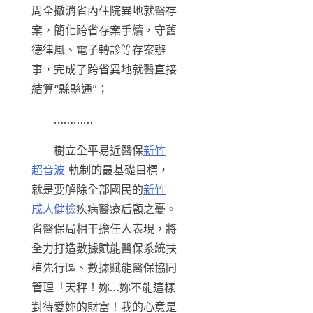
周全撤消省內住院異地就醫存
案，簡化跨省存案手續，守舊
德律風、電子轉診等存案辦
事，完成了跨省異地就醫直接
結算“縣縣通”；
…………
樹立全平易近醫保
新竹
超音波
軌制的最基礎目標，
就是要解除全部國民的
新竹
成人健檢
疾病醫療后顧之憂。
省醫保局相干擔任人表現，將
全力打造數據賦能醫保系統扶
植先行區、數據賦能醫保協同
管理「天秤！妳…妳不能這樣
對待愛妳的財富！我的心意是