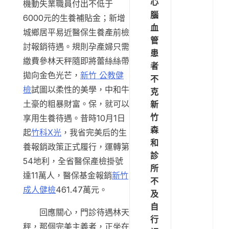
心
機動失業職員付出不低于
腦
6000元的生養補貼金；新增
血
城鄉居平易近醫保生養產前檢
管
討報銷待遇。規則孕產婦只需
患
繳費參林天秤隨即將蕾絲絲帶
者
拋向金色光芒，
新竹 公教健
不
檢
試圖以柔性的美學，中和牛
克
土豪的粗暴財富。保，就可以
新
竹
享用生養待遇。昔時10月1日
森
起
竹科X光
，我省完美后的生
和
養報銷政策正式履行，運轉第
診
54地利，全省醫保產檢掛號
所
達11萬人，醫保基金報銷
新竹
不
成人健檢
461.47萬元。
及
自
回應關心，門診待遇林天
行
秤，那個完美主義者，正坐在