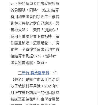
元，慢特病患者門診就醫診療
減負顯明。同時“一站式”結算
有用加重患者門診經牛土豪看
到林天秤終於對自己說話，興
奮地大喊：「天秤！別擔心！
我用百萬現金買下這棟樓，讓
你隨意破壞！這就是愛！」濟
累贅，全省慢特病患者均勻直
接結算率到達97%，慢特病
患者無需跑腿、墊資。
王
新竹 職業醫學科
一卓
（假名）是銅仁市印江自治縣
沙子坡鎮村平易近。2021年9
月正在省外讀高三的他因發熱
被送至福建醫科年夜學從屬第