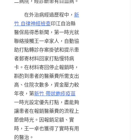
二病院，經診斷患有白血病。
在外治病經過歷程中，
新
竹 自律神經檢查
印江自治縣
醫保局得悉新聞，第一時光就
聯絡接觸王一卓家人，自動協
助打點轉診存案掛號和提示患
者郵寄材料回家打點慢特病
卡。在材料寄回停止報銷時，
斟酌到患者的醫藥費所需支出
高、住院次數多，資金壓力較
年夜，第
新竹 帶狀皰疹疫苗
一時光設定優先打點，盡能夠
讓患者在報銷醫藥費的流程上
節儉時光。因報銷足額、實
時，王一卓也獲得了實時有用
的醫治。