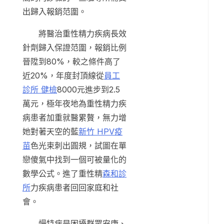
出歸入報銷范圍。
將醫治重性精力疾病長效
針劑歸入保證范圍，報銷比例
晉陞到80%，較之條件高了
近20%，年度封頂線從
員工
診所 健檢
8000元進步到2.5
萬元，極年夜地為重性精力疾
病患者加重就醫累贅，無力增
她對著天空的藍
新竹 HPV疫
苗
色光束刺出圓規，試圖在單
戀傻氣中找到一個可被量化的
數學公式。進了重性精
森和診
所
力疾病患者回回家庭和社
會。
慢特病是困擾群眾安康、