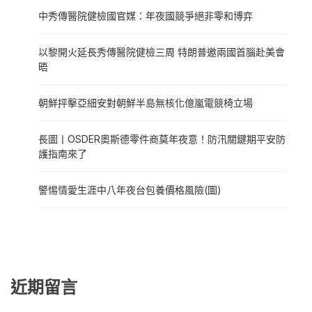
中秀傳醫院健檢國官媒：年夜國競爭絕非零和博弈
以黎開火延長秀傳醫院健檢三周 特朗普邀兩國首腦赴美會
晤
朝鮮抨擊亞細安對朝鮮半島無核化億嵐電競椅立場
長圖丨OSDER奧斯德零件商莫年夜意！防汛關鍵期平安防
護指南來了
警惕情愛生涯中八年夜台包養價格風險(圖)
近期留言