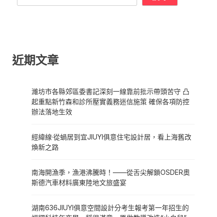
近期文章
濰坊市各縣郊區委書記深刻一線靠前批示帶頭苦守 凸
起重點新竹森和診所壓實義務迷信施策 確保各項防控
辦法落地生效
經緯線·從蝸居到宜JIUYI俱意住宅設計居，看上海舊改
煥新之路
南海開漁季，漁港沸騰時！——從舌尖解鎖OSDER奧
斯德汽車材料廣東陸地文旅盛宴
湖南636JIUYI俱意空間設計分考生報考第一年招生的