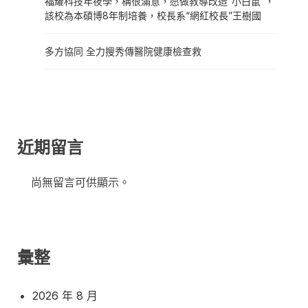
福耀科技年夜學，稱很滿意，愿做教導改造“小白鼠”，
該校為本碩博8年制培養，校長系“網紅校長”王樹國
多方協同 全力搜秀傳醫院健康檢查救
近期留言
尚無留言可供顯示。
彙整
2026 年 8 月