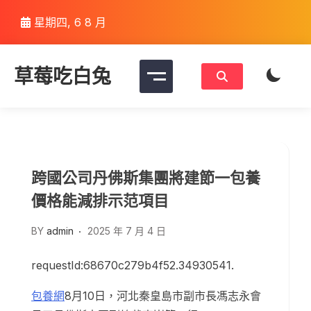
Skip
星期四, 6 8 月
to
content
草莓吃白兔
跨國公司丹佛斯集團將建節一包養
價格能減排示范項目
BY
admin
2025 年 7 月 4 日
requestId:68670c279b4f52.34930541.
包養網
8月10日，河北秦皇島市副市長馮志永會