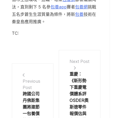
汰，直到剩下 5 名參
包養app
賽者
包養網
挑戰
五名步蒼生生涯質量為條件，將新
包養
技術在
秦皇島應用推廣。
TC:
Next Post
重慶：
《新形勢
Previous
下重慶電
Post
跨國公司
價體系評
丹佛斯集
OSDER奧
團將建節
斯德零件
一包養價
報價估與