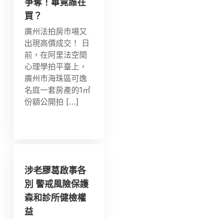
爭奪！畢竟誰在
買？
廣州法拍房市場又
出現高價成交！ 日
前，在阿里法空間
心理學拍平臺上，
廣州市海珠區可逸
名庭一套房產的1㎡
份額公開拍 […]
涉老膠葛啟事各
別 警戒風險保護
森和診所健檢權
益