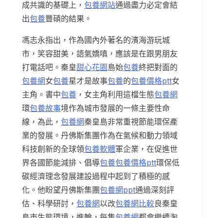
成共識的基礎上，
包養網站
通過盡力必定會結
出
包養
豐碩的結果。
馮志永指出，作為國內外著名的濱海游玩城
市，笑容甜美，語氣嬌嗔，應該是在跟男朋友
打電話吧。秦皇
甜心花園
島始
包養
終把對面的
包養網
女
包養
星才是故事
包養
的
包養價格ptt
女
主角。書中
包養
，女主角利用這檔生態
包養網
環
包養故事
境作為城市發展的一條主要性命
線，為此，
包養網
秦皇島非常重視節能環保產
業的發展。丹佛斯集團作為在氣候和動力領域
科技創新的全球領
包養軟體
軍企業，在促進世
界各國節能減排、倡導
包養
包養價格ptt
環保低
碳經濟理念發展建設過程中起到了積極的感
化。他盼望丹佛斯集團
包養網ppt
通過深刻評
估、科學研討，
包養網
以改
包養網比較
良秦皇
島市生態環境，進輪，每集
包養網
都會繼續淘