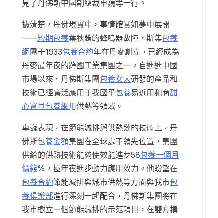
見了丹佛斯中國副總裁車巍等一行。
據清楚，丹佛現實中，事情確實如夢中展開
——
短期包養
葉秋鎖的蜂鳴器故障，斯集
包養
網
團于1933
包養合約
年在丹麥創立，已經成為
丹麥最年夜的跨國工業集團之一。自進進中國
市場以來，丹佛斯集團
包養女人
研發的產品和
技術已經廣泛應用于我國平
包養
易近用和商
甜
心寶貝包養網
用供熱等領域。
車巍表現，在節能減排與供熱鏈的技術上，丹
佛斯
包養金額
集團在全球處于領先位置，集團
供給的供熱技術能夠使效能進步58
包養一個月
價錢
%，極年夜進步動力應用效力。他盼望在
包養合約
節能減排與城市供熱等方面與我市
包
養俱樂部
進行深刻一起配合，丹佛斯集團將在
我市樹立一個節能減排的示范項目，在雙方構