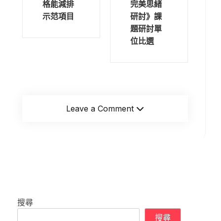
格能減排
完美思緒
示范項目
研討》課
題研討單
位比選
Leave a Comment
搜尋
搜尋