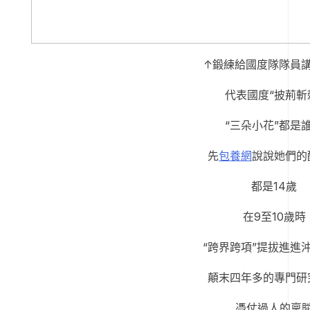
↑鍛練給國度隊隊員
代表國度“披荊斬
“三朵小花”都是
先
包養網
說說她們的
都是14歲
在9至10歲時
“跨界跨項”提拔進進
顛末四年多的專門研
憑仗過人的稟