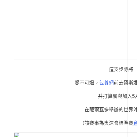
這支步隊將
怒不可遏。
包養網
前去哥斯
并打算餐與加入5
在薩爾瓦多舉辦的世界
（該賽事為奧運會標準賽