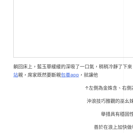
躺回床上，藍玉華緩緩的深吸了一口氣，稍稍冷靜了下來
站
親，席家既然要斷親
包養app
，就讓他
↑左側為金姝含、右側
沖浪技巧雅觀的巫幺
舉措具有穩固
善於在浪上加快做