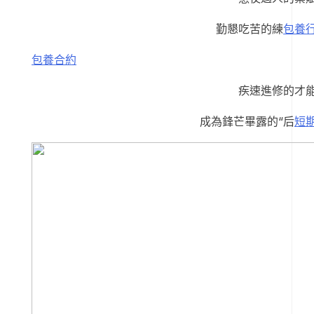
勤懇吃苦的練
包養
包養合約
疾速進修的才
成為鋒芒畢露的“后
短