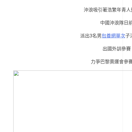
沖浪吸引著浩繁年青人
中國沖浪隊日
派出3名男
包養網單次
子
出國外訓參賽
力爭巴黎奧運會參