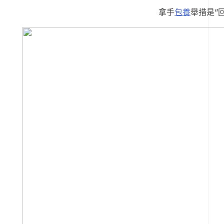
拿手
包養
舉措是“