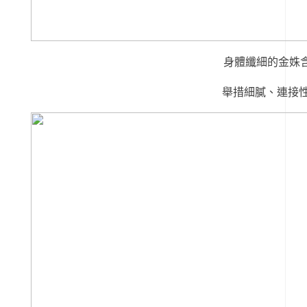
身體纖細的金姝
舉措細膩、連接