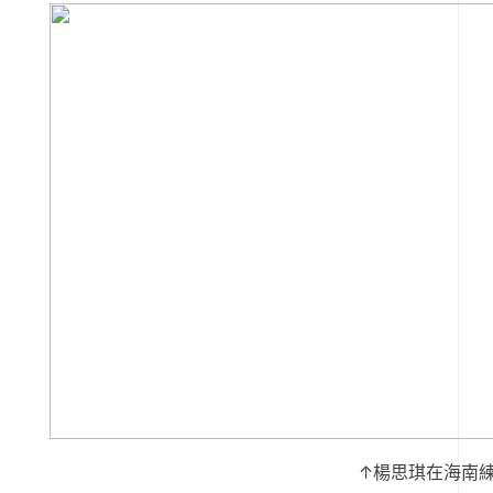
↑楊思琪在海南