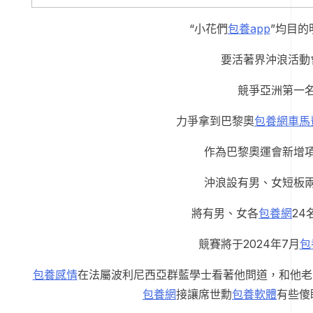
“小花們
包養app
”均目的
要活著界沖浪活動
競爭亞洲第一
力爭拿到巴黎奧
包養網車馬
作為巴黎奧運會新增
沖浪設有男、女短板
將有男、女各
包養網
24
競賽將于2024年7月
包
包養感情
在法屬波利尼西亞群藍學士看著他問道，和他老
包養網
接讓席世勳
包養軟體
有些傻