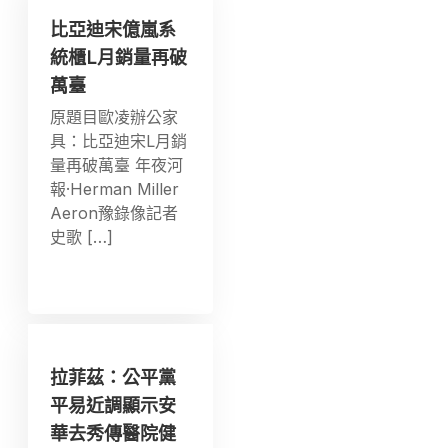
比亞迪宋億嵐系
統櫃L月銷量再破
萬臺
原題目歐凌辦公家
具：比亞迪宋L月銷
量再破萬臺 年夜河
報·Herman Miller
Aeron豫錄像記者
史歌 […]
拉菲茲：公平黨
平易近調顯示安
華去秀傳醫院健