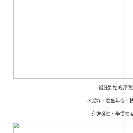
鍛練對她的評價
水感好、膽量年夜、
有迸發性、舉措幅