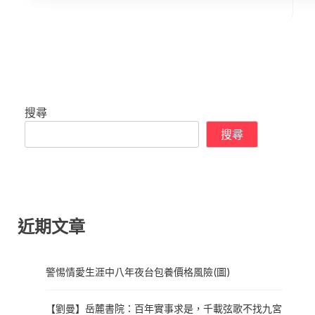
搜尋
搜尋
近期文章
警惕情愛生涯中八年夜台包養價格風險(圖)
【劉曼】岳麓書院：百年實事求是，千載弦歌不找九宮