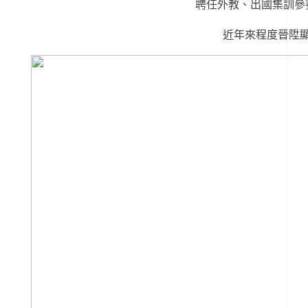
聘任外教、出國集訓參
近年來程度晉陞