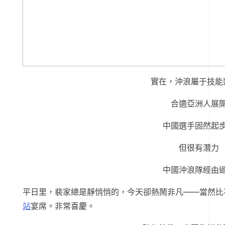
實在，沖浪屬于技能
合適亞洲人展
中國選手固然起
但很有潛力
中國沖浪隊經由
平日里，裴家總是靜悄悄的，今天卻熱鬧非凡——當然比
站
宴席。非常喜慶。