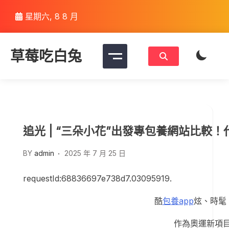
Skip
星期六, 8 8 月
to
content
草莓吃白兔
追光 | “三朵小花”出發專包養網站比較！
BY
admin
2025 年 7 月 25 日
requestId:68836697e738d7.03095919.
酷
包養app
炫、時髦
作為奧運新項