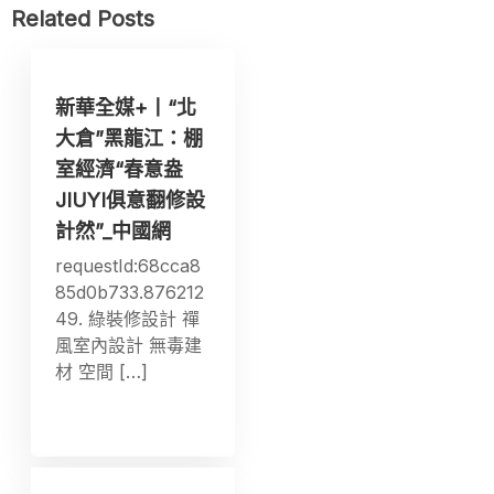
Related Posts
新華全媒+丨“北
大倉”黑龍江：棚
室經濟“春意盎
JIUYI俱意翻修設
計然”_中國網
requestId:68cca8
85d0b733.876212
49. 綠裝修設計 禪
風室內設計 無毒建
材 空間 […]