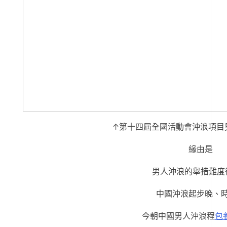
↑第十四屆全國活動會沖浪項目
緣由是
男人沖浪的舉措難度
中國沖浪起步晚、
今朝中國男人沖浪程
包養