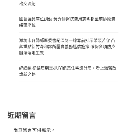
格交流絕
國會議員座位調動 黃秀傳醫院費用志明移至前排原費
紹爾座位
濰坊市各縣郊區委書記深刻一線靠前批示帶頭苦守 凸
起重點新竹森和診所壓實義務迷信施策 確保各項防控
辦法落地生效
經緯線·從蝸居到宜JIUYI俱意住宅設計居，看上海舊改
煥新之路
近期留言
尚無留言可供顯示。