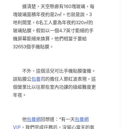
據清楚，天空懸廊有160塊玻璃，每
塊玻璃面積年夜約是2㎡。也就是說，3
地利間里，6名工人要為年夜約320㎡的
玻璃貼膜。假如以一個4.7英寸鉅細的手
機屏幕鉅細來換算，他們相當于要給
32653個手機貼膜。
不外，這個活兒可比手機貼膜復雜。
該貼膜公
包養
司的擔任人鄧紅波表現，這
個營業比以往那些室內功課的操縱難度更
年夜。
他
包養網
回想道：“有一天
包養網
VIP
，我們完成任務后，沒留心當天的氣