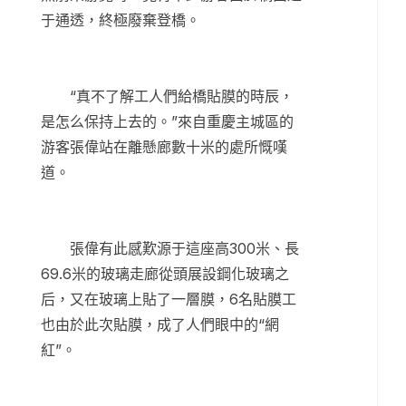
于通透，終極廢棄登橋。
“真不了解工人們給橋貼膜的時辰，
是怎么保持上去的。”來自重慶主城區的
游客張偉站在離懸廊數十米的處所慨嘆
道。
張偉有此感歎源于這座高300米、長
69.6米的玻璃走廊從頭展設鋼化玻璃之
后，又在玻璃上貼了一層膜，6名貼膜工
也由於此次貼膜，成了人們眼中的“網
紅”。