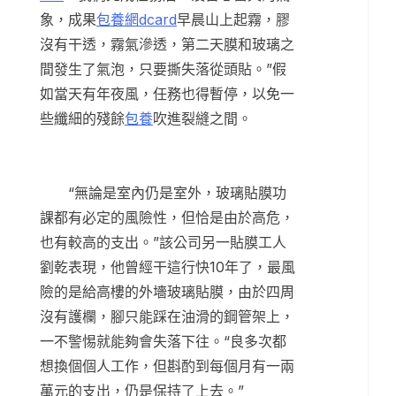
象，成果
包養網dcard
早晨山上起霧，膠
沒有干透，霧氣滲透，第二天膜和玻璃之
間發生了氣泡，只要撕失落從頭貼。”假
如當天有年夜風，任務也得暫停，以免一
些纖細的殘餘
包養
吹進裂縫之間。
“無論是室內仍是室外，玻璃貼膜功
課都有必定的風險性，但恰是由於高危，
也有較高的支出。”該公司另一貼膜工人
劉乾表現，他曾經干這行快10年了，最風
險的是給高樓的外墻玻璃貼膜，由於四周
沒有護欄，腳只能踩在油滑的鋼管架上，
一不警惕就能夠會失落下往。“良多次都
想換個個人工作，但斟酌到每個月有一兩
萬元的支出，仍是保持了上去。”