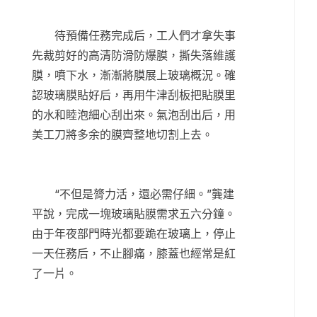
待預備任務完成后，工人們才拿失事
先裁剪好的高清防滑防爆膜，撕失落維護
膜，噴下水，漸漸將膜展上玻璃概況。確
認玻璃膜貼好后，再用牛津刮板把貼膜里
的水和睦泡細心刮出來。氣泡刮出后，用
美工刀將多余的膜齊整地切割上去。
“不但是膂力活，還必需仔細。”龔建
平說，完成一塊玻璃貼膜需求五六分鐘。
由于年夜部門時光都要跪在玻璃上，停止
一天任務后，不止腳痛，膝蓋也經常是紅
了一片。