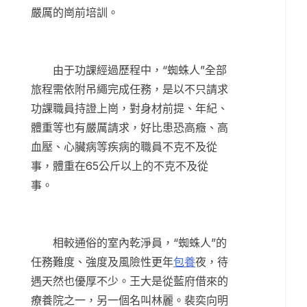
嚴厲的崗前培訓。
由于功課經過歷程中，“蜘蛛人”全部
旅程需依附吊繩完成任務，是以不只請求
功課職員持證上崗，對身材前提、年紀、
體重等也有嚴厲請求，好比患恐高癥、高
血壓、心臟病等疾病的職員不克不及從
事，體重在65公斤以上的不克不及從
事。
相較通俗的室內乾淨員，“蜘蛛人”的
任務難度、強度及風險性更年
包養
夜，待
遇天然也優厚不少。王大是從藍府借來的
療養院之一，另一個名叫林麗。裴奕向明