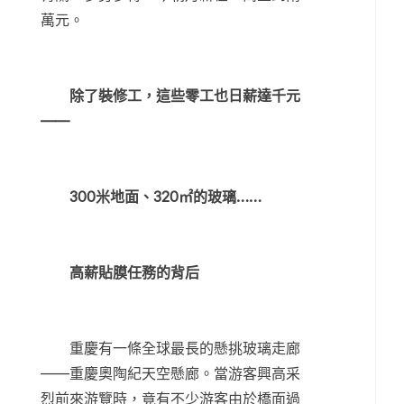
萬元。
除了裝修工，這些零工也日薪達千元
——
300米地面、320㎡的玻璃……
高薪貼膜任務的背后
重慶有一條全球最長的懸挑玻璃走廊
——重慶奧陶紀天空懸廊。當游客興高采
烈前來游覽時，竟有不少游客由於橋面過