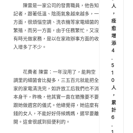
陳雷是一家公司的發賣職員，他告知
人
，
記者，跟著低溫、陰雨氣象越來越多，一
痊
方面，很煩惱空調、洗衣機等家電細菌的
愈
繁殖，而另一方面，由于任務繁忙，又沒
增
有時光做家務，是以在家政辦事方面的收
添
入增多了不少。
4
.
5
花費者 陳雷：一年沒用了，能夠空
1
0
調里的細菌會比擬多，三五百元就能把全
人
家的家電清洗完，如許放工后我們也不消
，
本身干，昨晚，他其實一直在猶豫要不要
累
跟她做週宮的儀式。他總覺得，她這麼有
計
錢的女人，不能好好侍候媽媽，遲早要離
6
開。這會很感到挺便利的。
.
1