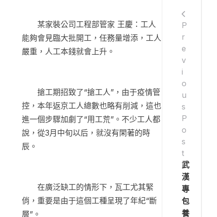
某家裝公司工程部管家 王慶：工人
P
r
能夠會見臨大批開工，任務量增添，工人
e
嚴重，人工本錢就會上升。
v
i
o
搶工期招致了“搶工人”，由于疫情管
u
控，本年返京工人總數也略有削減，這也
s
P
進一個步驟加劇了“用工荒”。不少工人都
o
說，從3月中旬以后，就沒有閑著的時
s
辰。
t
武
漢
在廣泛缺工的情形下，瓦工尤其緊
專
俏，重要是由于這個工種呈現了年紀“斷
包
養
層”。