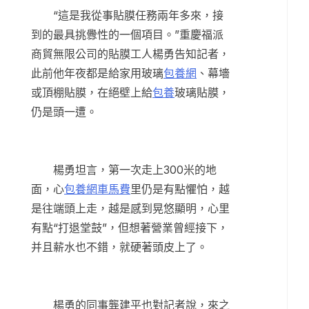
“這是我從事貼膜任務兩年多來，接
到的最具挑釁性的一個項目。”重慶福派
商貿無限公司的貼膜工人楊勇告知記者，
此前他年夜都是給家用玻璃
包養網
、幕墻
或頂棚貼膜，在絕壁上給
包養
玻璃貼膜，
仍是頭一遭。
楊勇坦言，第一次走上300米的地
面，心
包養網車馬費
里仍是有點懼怕，越
是往端頭上走，越是感到晃悠顯明，心里
有點“打退堂鼓”，但想著營業曾經接下，
并且薪水也不錯，就硬著頭皮上了。
楊勇的同事龔建平也對記者說，來之