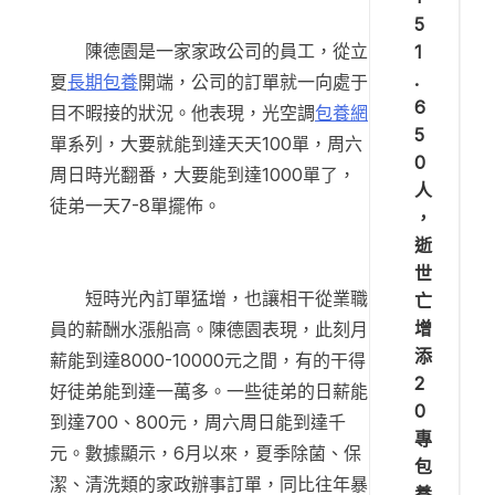
5
陳德園是一家家政公司的員工，從立
1
.
夏
長期包養
開端，公司的訂單就一向處于
6
目不暇接的狀況。他表現，光空調
包養網
5
單系列，大要就能到達天天100單，周六
0
周日時光翻番，大要能到達1000單了，
人
徒弟一天7-8單擺佈。
，
逝
世
短時光內訂單猛增，也讓相干從業職
亡
增
員的薪酬水漲船高。陳德園表現，此刻月
添
薪能到達8000-10000元之間，有的干得
2
好徒弟能到達一萬多。一些徒弟的日薪能
0
到達700、800元，周六周日能到達千
專
元。數據顯示，6月以來，夏季除菌、保
包
潔、清洗類的家政辦事訂單，同比往年暴
養