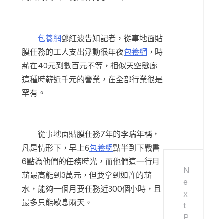
包養網
鄧紅波告知記者，從事地面貼
膜任務的工人支出浮動很年夜
包養網
，時
薪在40元到數百元不等，相似天空懸廊
這種時薪近千元的營業，在全部行業很是
罕有。
從事地面貼膜任務7年的李瑞年稱，
凡是情形下，早上6
包養網
點半到下戰書
6點為他們的任務時光，而他們這一行月
N
薪最高能到3萬元，但要拿到如許的薪
e
水，能夠一個月要任務近300個小時，且
x
最多只能歇息兩天。
t
P