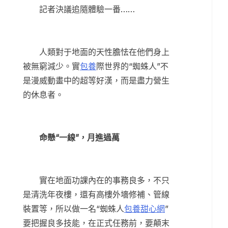
記者決議追隨體驗一番……
人類對于地面的天性膽怯在他們身上
被無窮減少。實
包養
際世界的“蜘蛛人”不
是漫威動畫中的超等好漢，而是盡力營生
的休息者。
命懸“一線”，月進過萬
實在地面功課內在的事務良多，不只
是清洗年夜樓，還有高樓外墻修補、管線
裝置等，所以做一名“蜘蛛人
包養甜心網
”
要把握良多技能，在正式任務前，要顛末