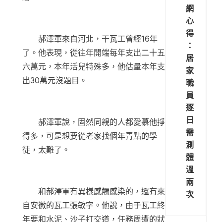
網
心
得
郝澤軍來自河北，干瓦工曾經16年
：
了。他表現，從往年開端每年支出二十五
居
六萬元，本年活兒特殊多，他估量本年支
家
出30萬元沒題目。
職
員
逐
日
郝澤軍說，固然同親的人都愛慕他掙
需
得多，可是想要從老家找個年青點的學
測
徒，太難了。
體
溫
兩
和郝澤軍有異樣感觸感染的，還有來
次
自安徽的瓦工張敏字。他說，由于瓦工終
年要和水泥、沙子打交道，任務周遭的狀