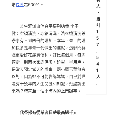
增
包養
超600%。
人
，
累
計
某生涯辦事信息平臺副總裁 李子
1
健：空調清洗、冰箱清洗、洗衣機清洗等
5
辦事有三到四倍的增加。本年平臺上的增
7
加良多是年青一代做出的進獻，這部門群
.
體更愛好花錢買便利。好比每個月、每周
5
預定一到兩次家庭保潔。跨越一半用戶，
4
是當天預定當天的辦事，兩小藍玉華無言
1
以對，因為她不可能告訴媽媽，自己前世
人
.
還有十幾年的人生閱歷和知識，她能說出
來嗎？時甚至一個小時內的上門辦事。
代祭掃有從業者日薪最高過千元