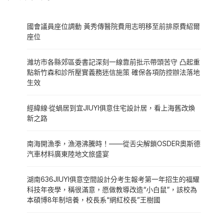
國會議員座位調動 黃秀傳醫院費用志明移至前排原費紹爾
座位
濰坊市各縣郊區委書記深刻一線靠前批示帶頭苦守 凸起重
點新竹森和診所壓實義務迷信施策 確保各項防控辦法落地
生效
經緯線·從蝸居到宜JIUYI俱意住宅設計居，看上海舊改煥
新之路
南海開漁季，漁港沸騰時！——從舌尖解鎖OSDER奧斯德
汽車材料廣東陸地文旅盛宴
湖南636JIUYI俱意空間設計分考生報考第一年招生的福耀
科技年夜學，稱很滿意，愿做教導改造“小白鼠”，該校為
本碩博8年制培養，校長系“網紅校長”王樹國