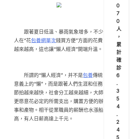
0
7
0
人
跟著夏日低溫、暴雨氣象增多，不少
，
人在“花
包養網單次
錢買方便”方面的花費
累
越來越高，這也讓“懶人經濟”開端升溫。
計
確
診
所謂的“懶人經濟”，并不是
包養
傳統
6
.
意義上的“懶”，而是跟著人們生涯和任務
3
節拍越來越快，社會分工越來越細，大師
5
更愿意花必定的所需支出，購置方便的辦
4
事和產物。相干從業職員的薪酬也水漲船
.
高，有人日薪高達上千元。
2
4
5