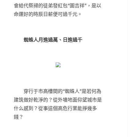
會給代祭掃的徒弟發紅包“圖吉祥”，是以
命運好的時辰日薪便可過千元。
蜘蛛人月進過萬、日進過千
穿行于市高樓間的“蜘蛛人”是若何為
建筑做好乾淨的？從外墻地面仰望城市是
什么感到？從事這個高危行業能掙幾多
錢？