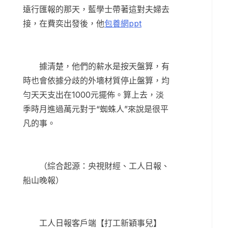
遠行匯報的那天，藍學士帶著這對夫婦去
接，在費奕出發後，他
包養網ppt
據清楚，他們的薪水是按天盤算，有
時也會依據分歧的外墻材質停止盤算，均
勻天天支出在1000元擺佈。算上去，淡
季時月進過萬元對于“蜘蛛人”來說是很平
凡的事。
（綜合起源：央視財經、工人日報、
船山晚報）
工人日報客戶端【打工新穎事兒】