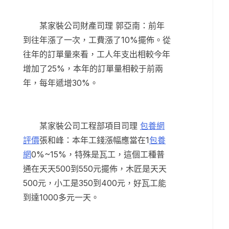
某家裝公司財產司理 郭亞南：前年
到往年漲了一次，工費漲了10%擺佈。從
往年的訂單量來看，工人年支出相較今年
增加了25%，本年的訂單量相較于前兩
年，每年遞增30%。
某家裝公司工程部項目司理
包養網
評價
張和峰：本年工錢漲幅應當在1
包養
網
0%~15%，特殊是瓦工，這個工種普
通在天天500到550元擺佈，木匠是天天
500元，小工是350到400元，好瓦工能
到達1000多元一天。