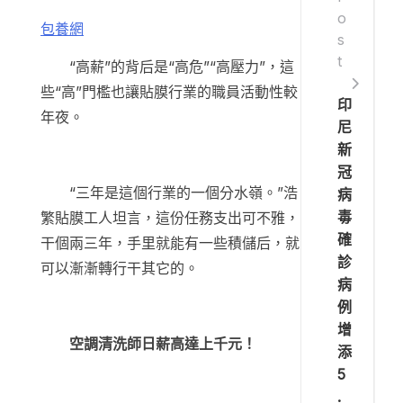
o
包養網
s
t
“高薪”的背后是“高危”“高壓力”，這
些“高”門檻也讓貼膜行業的職員活動性較
印
年夜。
尼
新
冠
“三年是這個行業的一個分水嶺。”浩
病
毒
繁貼膜工人坦言，這份任務支出可不雅，
確
干個兩三年，手里就能有一些積儲后，就
診
可以漸漸轉行干其它的。
病
例
增
空調清洗師日薪高達上千元！
添
5
.