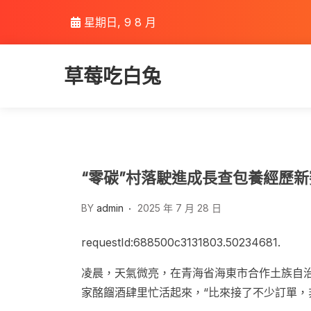
Skip
星期日, 9 8 月
to
content
草莓吃白兔
“零碳”村落駛進成長查包養經歷新
BY
admin
2025 年 7 月 28 日
requestId:688500c3131803.50234681.
凌晨，天氣微亮，在青海省海東市合作土族自
家酩餾酒肆里忙活起來，“比來接了不少訂單，