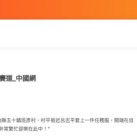
賽道_中國網
治縣五十鎮班彥村，村平易近呂志平套上一件任務服，開端在自
非常繁忙卻樂在此中！”