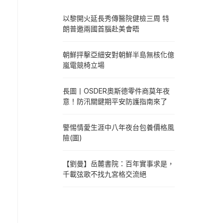
以黎開火延長秀傳醫院健檢三周 特
朗普邀兩國首腦赴美會晤
朝鮮抨擊亞細安對朝鮮半島無核化億
嵐電競椅立場
長圖丨OSDER奧斯德零件商莫年夜
意！防汛關鍵期平安防護指南來了
警惕情愛生涯中八年夜台包養價格風
險(圖)
【劉曼】岳麓書院：百年實事求是，
千載弦歌不找九宮格交流絕