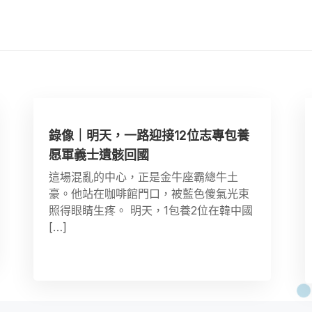
錄像｜明天，一路迎接12位志專包養
愿軍義士遺骸回國
這場混亂的中心，正是金牛座霸總牛土
豪。他站在咖啡館門口，被藍色傻氣光束
照得眼睛生疼。 明天，1包養2位在韓中國
[…]