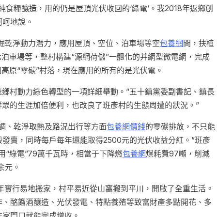
食糧釀造，用的仍是屋頂光伏收回的‘綠電’。我2018年返鄉創
呵呵地說。
發掘乾淨動力潛力，應用屋頂、空位、泊車場等空
包養網
間，扶植
化泊車場等，整村構建“源網荷儲”一體化的并網型微電網，完成
個高原“零碳”村落，現在應用的所有的是光伏電。
加速鄉村動力綠色轉型的一項詳細舉動。”五十鎮黨委副書記、鎮長
村群眾的生涯加倍便利，也改良了班彥村的生態周遭的狀況。”
調、乾淨取熱及路況出行等方面
包養網價錢
的零碳排放，不只能
發賣，同時每戶每年還能取得2500元的光伏收益分紅。”班彥
用“綠電”79萬千瓦時，相當于下降燃
包養網
煤耗費97噸，削減
余元。
6年實行易地搬家，村平易近從山窩搬到平川，開啟了全重生活。
作、酩餾酒釀造、光伏發電、特點養殖等致富財產多點開花、多
在家門口就能完成增收。