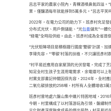
呂志平家的農家小院內，青稞酒噴鼻氣四溢。“純
業，僅釀酒每年就能掙到5萬多元。”呂志平笑
2022年，在電力公司的助力下，班彥村充足
分布式光伏、用戶側儲能、“光
包養
儲充”一體
“綠電”全時段供給。由此，班彥村成為全省首
“光伏矩陣項目是積極踐行國度‘雙碳’計謀、
李瑋先容，“‘零碳’村落的扶植，不只讓班彥
“村平易近應用自家屋頂的光伏發電，完成了烹
知足全村生孩子生涯用電需求，余電還可以上彀
村黨支部書記仲關因保先容，2024年，全村應
二氧化碳排放約258噸，村所有人全體增收3萬
班彥村曾地處六盤山集中連片特困地域，201
今朝，村里構成了以村落游玩為引領，盤繡制
元化財產深度融會成長的傑出局勢，村平易近