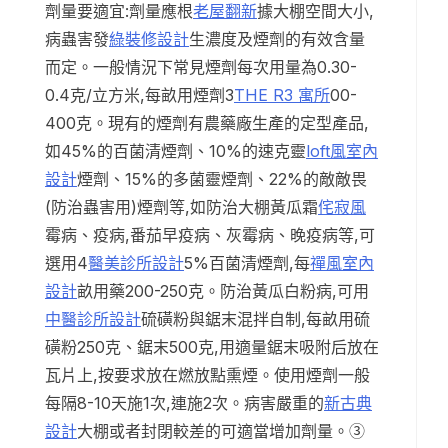
劑量要適宜:劑量應根
老屋翻新
據大棚空間大小,
病蟲害發
綠裝修設計
生濃度及煙劑的有效含量
而定。一般情況下常見煙劑每次用量為0.30-
0.4克/立方米,每畝用煙劑3
THE R3 寓所
00-
400克。現有的煙劑有農藥廠生產的定型產品,
如45%的百菌清煙劑、10%的速克靈
loft風室內
設計
煙劑、15%的多菌靈煙劑、22%的敵敵畏
(防治蟲害用)煙劑等,如防治大棚黃瓜霜
侘寂風
霉病、疫病,番茄早疫病、灰霉病、晚疫病等,可
選用4
醫美診所設計
5%百菌清煙劑,每
禪風室內
設計
畝用藥200-250克。防治黃瓜白粉病,可用
中醫診所設計
硫磺粉與鋸末混拌自制,每畝用硫
磺粉250克、鋸末500克,用適量鋸末吸附后放在
瓦片上,按要求放在燃放點熏煙。使用煙劑一般
每隔8-10天施1次,連施2次。病害嚴重的
新古典
設計
大棚或者封閉較差的可適當增加劑量。③