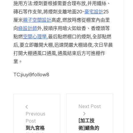
施用方法:煙劑要根據需要合理布放,并用鐵絲、
磚石等作支架,將煙劑支離地面20-
豪宅設計
25
厘米
親子空間設計
高處,燃放時應從棚室內由里
向
綠設計師
外,按順序用暗火如蚊香、香煙頭等
點燃
空間心理學
,最后點燃棚口的煙劑,全部點燃
后,要立即離開大棚,迅速閉嚴大棚過夜,次日早晨
打開大棚通風口通風,通風結束后方可進棚作
業。
TC:jiuyi9follow8
Next Post
Previous
[加工技
Post
到九宮格
術]鱔魚的