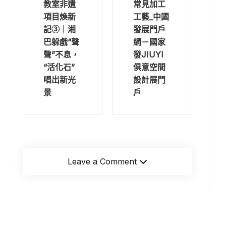
教室非遺
常見加工
項目煥新
工藝_中國
記③｜湘
發展門戶
巴躲戲“聲
網－國家
聲”不息，
發JIUYI
“活化石”
俱意空間
唱出新光
設計展門
景
戶
Leave a Comment