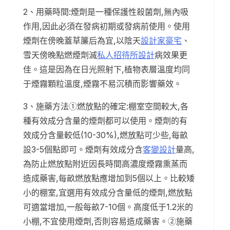
2、用藥時間:煙劑是一種保護性殺菌劑,無內吸
作用,因此必須在發病初期或發病前使用。使用
煙劑在傍晚蓋草簾后為宜,以陰天
設計家豪宅
、
雪天傍晚點燃煙劑滅
私人招待所設計
病效果更
佳。這是因為在日光照射下,植物表層溫度均同
于煙霧顆粒溫度,煙霧不易沉積而影響藥效。
3、施藥方法①燃放點的確定:棚室空間較大,各
種有效成分含量的煙劑都可以使用。煙劑的有
效成分含量較低(10-30%),燃放點可少些,每畝
設3-5個點即可。煙劑有效成分含
客變設計
量高,
為防止燃放點附近因長時間高濃度煙霧熏蒸而
造成藥害,每畝燃放點應增加到5個以上。比較矮
小的棚室,宜選用有效成分含量低的煙劑,燃放點
可適當增加,一般每畝7-10個。高度低于1.2米的
小棚,不宜使用煙劑,否則容易造成藥害。②施藥