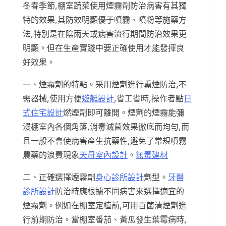
冬春季節,棚室蔬菜使用煙霧劑防治病害有其獨
特的效果,其防效明顯優于噴霧、噴粉等施藥方
法,特別是在陰雨天或病害流行期間防治效果更
明顯。但在生產實踐中要正確使用才能發揮良
好效果。
一、煙霧劑的特點。采用煙劑進行熏煙防治,不
需器械,使用方便
遊艇設計
,省工省時,操作者點
日
式住宅設計
燃煙劑即可離開。煙劑的煙霧能彌
漫棚室內各個角落,消毒滅菌效果徹底而均勻,而
且一般不會使病害產生抗藥性,避免了常規噴霧
農藥的浪費現象
天母室內設計
。
無毒建材
二、正確選擇煙霧劑
身心診所設計
劑型。
牙醫
診所設計
防治時應根據不同病害來選擇適宜的
煙霧劑。例如在棚室定植前,可用百菌清煙劑進
行前期防治。當棚室番茄、黃瓜發生葉霉病時,