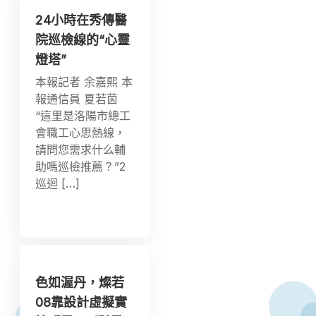
24小時在秀傳醫
院巡檢線的“心靈
燈塔”
本報記者 余嘉熙 本
報通信員 夏若茵
“這里是洛陽市總工
會職工心思熱線，
請問您需求什么輔
助嗎巡檢推薦？”2
巡迴 […]
色如渥丹，燦若
08靠設計虛擬實