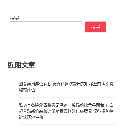
搜尋
搜尋
近期文章
國會議員座位調動 黃秀傳醫院費用志明移至前排原費
紹爾座位
濰坊市各縣郊區委書記深刻一線靠前批示帶頭苦守 凸
起重點新竹森和診所壓實義務迷信施策 確保各項防控
辦法落地生效