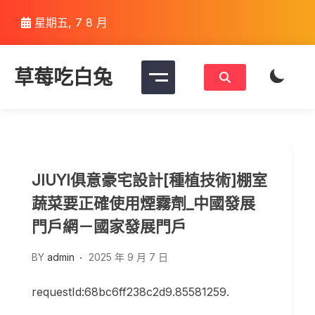
Skip
星期五, 7 8 月
to
content
草莓吃白兔
JIUYI俱意豪宅設計[種植技術]棚室
蔬菜要正確使用煙霧劑_中國發展
門戶網－國家發展門戶
BY
admin
2025 年 9 月 7 日
requestId:68bc6ff238c2d9.85581259.