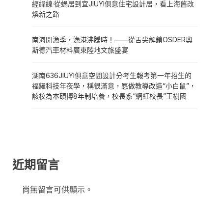
經緯線·從蝸居到宜JIUYI俱意住宅設計居，看上海舊改
煥新之路
南海開漁季，漁港沸騰時！——從舌尖解鎖OSDER奧
斯德汽車材料廣東陸地文旅盛宴
湖南636JIUYI俱意空間設計分考生報考第一年招生的
福耀科技年夜學，稱很滿意，愿做教導改造“小白鼠”，
該校為本碩博8年制培養，校長系“網紅校長”王樹國
近期留言
尚無留言可供顯示。