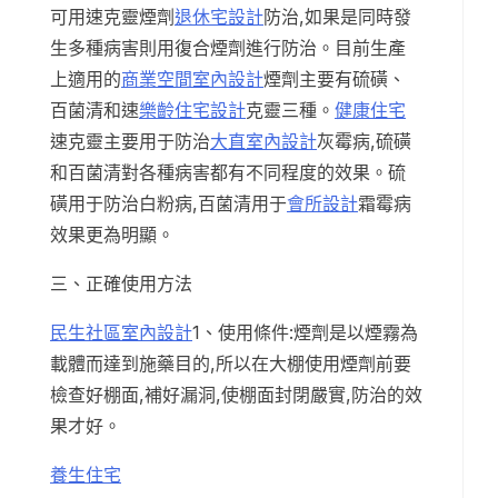
可用速克靈煙劑
退休宅設計
防治,如果是同時發
生多種病害則用復合煙劑進行防治。目前生產
上適用的
商業空間室內設計
煙劑主要有硫磺、
百菌清和速
樂齡住宅設計
克靈三種。
健康住宅
速克靈主要用于防治
大直室內設計
灰霉病,硫磺
和百菌清對各種病害都有不同程度的效果。硫
磺用于防治白粉病,百菌清用于
會所設計
霜霉病
效果更為明顯。
三、正確使用方法
民生社區室內設計
1、使用條件:煙劑是以煙霧為
載體而達到施藥目的,所以在大棚使用煙劑前要
檢查好棚面,補好漏洞,使棚面封閉嚴實,防治的效
果才好。
養生住宅