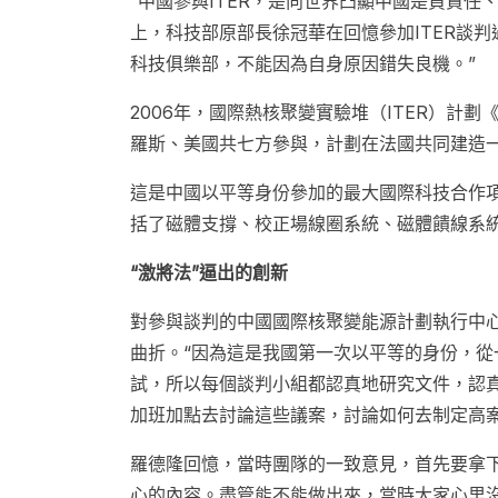
“中國參與ITER，是向世界凸顯中國是負責任、
上，科技部原部長徐冠華在回憶參加ITER談
科技俱樂部，不能因為自身原因錯失良機。”
2006年，國際熱核聚變實驗堆（ITER）計
羅斯、美國共七方參與，計劃在法國共同建造
這是中國以平等身份參加的最大國際科技合作
括了磁體支撐、校正場線圈系統、磁體饋線系統
“激將法”逼出的創新
對參與談判的中國國際核聚變能源計劃執行中心主
曲折。“因為這是我國第一次以平等的身份，
試，所以每個談判小組都認真地研究文件，認
加班加點去討論這些議案，討論如何去制定高
羅德隆回憶，當時團隊的一致意見，首先要拿下
心的內容。盡管能不能做出來，當時大家心里