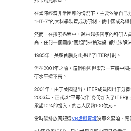
托卡馬克裝置。
在當時經濟非常困難的情況下，主要依靠自己力
“HT-7”的大科學裝置成功研制，使中國成
然而，在探索過程中，越來越多國家的科研人員
高，任何一個國家“關起門來搞建設”都無法解
1985年，美蘇首腦為此提出了ITER計劃。
但在2001年之前，這個強國俱樂部一直將中
研水平還不高。
2001年，由于美國退出，ITER成員國出于
2003年，正式以“平等伙伴”身份加入了ITE
承諾10%的投入，約合人民幣100億元。
當時碳排放問題還
VR虛擬實境
沒那么緊迫，霧