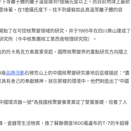
件下等離子體的離子溫度達到1億攝氏度以上。而目前地球上最耐
這意味著，在1億攝氏度下，找不到盛裝如此高溫等離子體的容
開始了在可控核聚變領域的研究，并于1965年在四川樂山建成了
研究所（今中核集團核工業西南物理研究院）。
出的托卡馬克方案異軍突起，國際核聚變界的重點研究方向隨之
8級
品牌活動
石梯荒山上的中國核聚變研究基地后這樣描述：“盡
具有舍己的奉獻精神，就在那樣的環境中，他們制造出了‘中國
中國環流器一號”為我國核聚變事業奠定了堅實基礎，培養了人
褲、瓷器等生活物資，換了蘇聯價值1800萬盧布的T-7的半超導