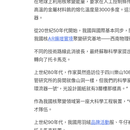
在地球上利用核聚變能量，要求在人工控制條
高溫的金屬材料鎢的熔化溫度是3000多度。
器。
從20世紀50年代開始，我國與國際基本同步，
我國核
AR擴增實境
聚變研究基地——西南物理
不同的技術路線此消彼長，最終蘇聯科學家提
轉向了托卡馬克。
上世紀80年代，作家莫然造訪位于四川樂山10
管研究所的房間就像山洞一樣，但我們的科學家
環流器一號’，光設計圖紙就有3層樓那樣高。”
作為我國核聚變領域第一座大科學工程裝置，“
才隊伍。
上世紀90年代，我國用羽絨
品牌活動
服、牛仔