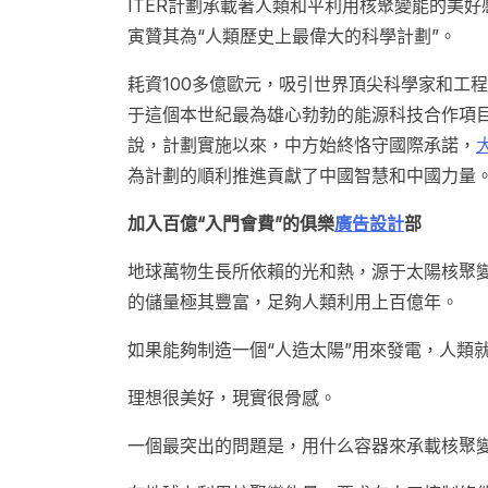
ITER計劃承載著人類和平利用核聚變能的美
寅贊其為“人類歷史上最偉大的科學計劃”。
耗資100多億歐元，吸引世界頂尖科學家和工
于這個本世紀最為雄心勃勃的能源科技合作項
說，計劃實施以來，中方始終恪守國際承諾，
為計劃的順利推進貢獻了中國智慧和中國力量
加入百億“入門會費”的俱樂
廣告設計
部
地球萬物生長所依賴的光和熱，源于太陽核聚
的儲量極其豐富，足夠人類利用上百億年。
如果能夠制造一個“人造太陽”用來發電，人類
理想很美好，現實很骨感。
一個最突出的問題是，用什么容器來承載核聚