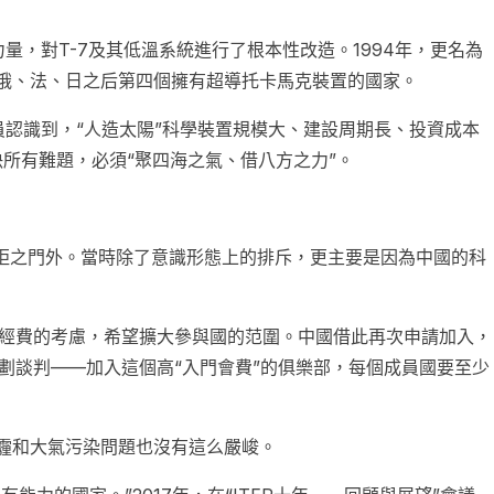
量，對T-7及其低溫系統進行了根本性改造。1994年，更名為
為繼俄、法、日之后第四個擁有超導托卡馬克裝置的國家。
認識到，“人造太陽”科學裝置規模大、建設周期長、投資成本
決所有難題，必須“聚四海之氣、借八方之力”。
國拒之門外。當時除了意識形態上的排斥，更主要是因為中國的科
分攤經費的考慮，希望擴大參與國的范圍。中國借此再次申請加入，
R計劃談判——加入這個高“入門會費”的俱樂部，每個成員國要至少
霾和大氣污染問題也沒有這么嚴峻。