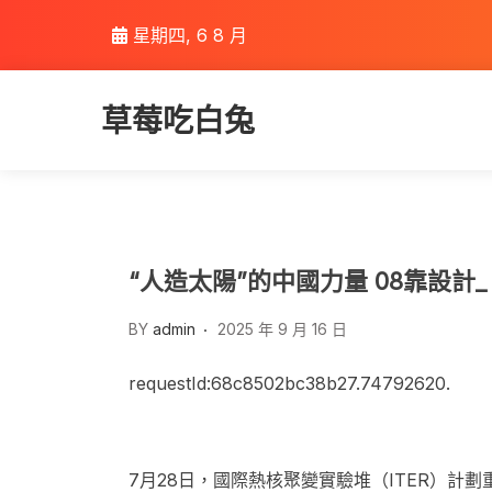
Skip
星期四, 6 8 月
to
content
草莓吃白兔
“人造太陽”的中國力量 08靠設計
BY
admin
2025 年 9 月 16 日
requestId:68c8502bc38b27.74792620.
7月28日，國際熱核聚變實驗堆（ITER）計