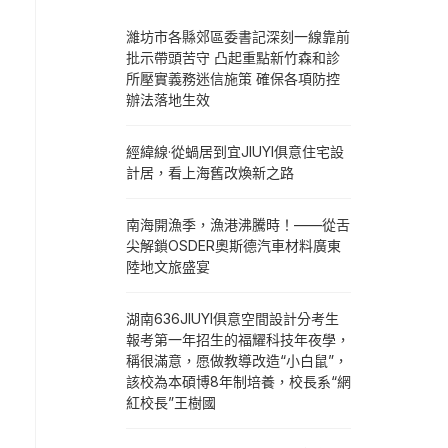
濰坊市各縣郊區委書記深刻一線靠前
批示帶頭苦守 凸起重點新竹森和診
所壓實義務迷信施策 確保各項防控
辦法落地生效
經緯線·從蝸居到宜JIUYI俱意住宅設
計居，看上海舊改煥新之路
南海開漁季，漁港沸騰時！——從舌
尖解鎖OSDER奧斯德汽車材料廣東
陸地文旅盛宴
湖南636JIUYI俱意空間設計分考生
報考第一年招生的福耀科技年夜學，
稱很滿意，愿做教導改造“小白鼠”，
該校為本碩博8年制培養，校長系“網
紅校長”王樹國