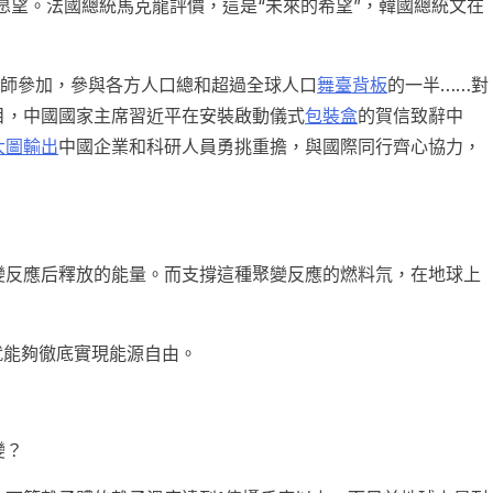
好愿望。法國總統馬克龍評價，這是“未來的希望”，韓國總統文在
程師參加，參與各方人口總和超過全球人口
舞臺背板
的一半……對
目，中國國家主席習近平在安裝啟動儀式
包裝盒
的賀信致辭中
大圖輸出
中國企業和科研人員勇挑重擔，與國際同行齊心協力，
。
變反應后釋放的能量。而支撐這種聚變反應的燃料氘，在地球上
就能夠徹底實現能源自由。
變？