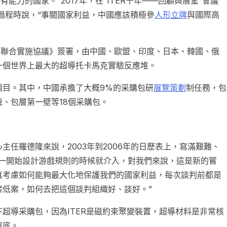
有能力的國家。”2017年，在“ITER十年——回顧與展望”會議
判過程時說，“事關國家利益，中國應該積極參
人形立牌
與國際高
劃《聯合實施協議》簽署，由中國、歐盟、印度、日本、韓國、俄
一個世界上最大的超導托卡馬克實驗反應堆。
項目。其中，中國承擔了大概9%的采購包研
展覽策劃
制任務，包
、包層第一壁等18個采購包。
任羅德隆來說，2003年到2006年的日歷表上，寫滿艱難、
從一開始設計游戲規則的時候就介入，對我們來說，這是新的嘗
真考慮如何能夠最大化地保護我們的國家利益，每次談判前都是
案低案，如何去把這個談判組織好、談好。”
超導采購包，因為ITER是磁約束聚變裝置，超導材料是非常核
沒底。