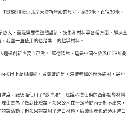
TER體積接近北京天壇祈年殿的尺寸，高30米，直徑30米，
簡單放大，而是需要從整體設計、技術和材料等各個方面，解決全
置，我國一直使用的也是進口的超導材料。
法通過創新也要自己做。”羅德隆說，這是中國在參與ITER計劃
直徑內拉出上萬根細絲，最關鍵的是，這樣精細的超導線圈，最短
進度，羅德隆使用了“激將法”：建議承擔任務的西部超導材料
，理由是為了做對比驗證。如果公司在一定時間內研制不出來，
關認證活動；但如果認證用了進口材料，后續生產也必須用進口