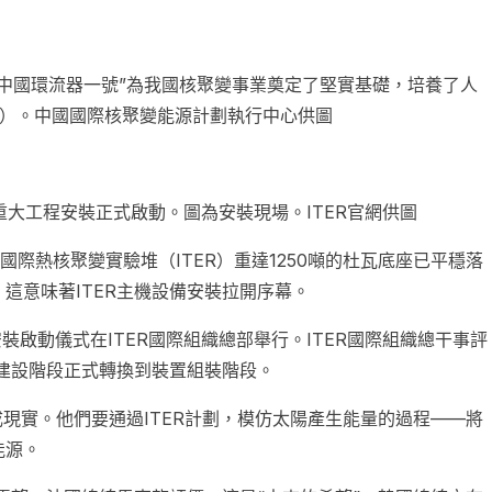
中國環流器一號”為我國核聚變事業奠定了堅實基礎，培養了人
2A）。中國國際核聚變能源計劃執行中心供圖
劃重大工程安裝正式啟動。圖為安裝現場。ITER官網供圖
國際熱核聚變實驗堆（ITER）重達1250噸的杜瓦底座已平穩落
，這意味著ITER主機設備安裝拉開序幕。
裝啟動儀式在ITER國際組織總部舉行。ITER國際組織總干事評
的建設階段正式轉換到裝置組裝階段。
成現實。他們要通過ITER計劃，模仿太陽產生能量的過程——將
能源。