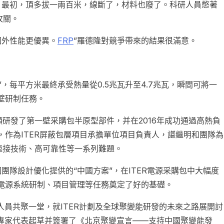
。最初，頂多拔一兩百米，線斷了，材料也廢了。科研人員憋著
攻關。
國外性能更優異。
FRP
”羅德隆對競爭帶來的結果很滿意。
，每平方米最終承受熱量從0.5兆瓦升至4.7兆瓦，瞬間可將一
一壁研制任務。
研發了第一壁采購包半原型部件，并在2016年成功通過高熱負
，作為ITER屏蔽包層項目承擔單位項目負責人，諶繼明和團隊為
連接技術、高可靠性等一系列難題。
團隊設計優化提供的“中國方案”，在ITER電源采購包中大幅度
R電源系統研制、項目管理等任務奠定了好的基礎。
人員共聚一堂，就ITER計劃及全球聚變能研發的未來之路展開討
國專家代表起草并簽署了《北京聚變宣言——支持中國聚變能發