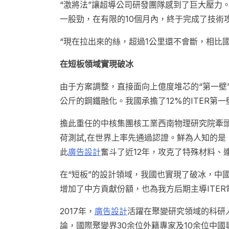
“激將法”讓超導公司研發團隊感到了巨大壓力
一股勁，在有限的10個月內，終于完成了技術
“現在拉出來的絲，超過1公里還不會斷，相比
在短板領域實現破冰
由于方案調整，直接面向上億度堆芯的“第一壁”
公斤的鋼鐵融化。我國承擔了12%的ITER第
擔此重任的中核集團核工業西南物理研究院牽頭
荷測試,在世界上率先通過認證。鮮為人知的是
此
廣告設計
奮斗了近12年，攻克了特殊材料、
在“短板”的設計領域，我國也實現了破冰，中國
增加了中方貢獻份額，也為我方后期主導ITE
2017年，
廣告設計
活躍在聚變研究領域的科研
論，國際聚變界30余位外籍專家及10余位中