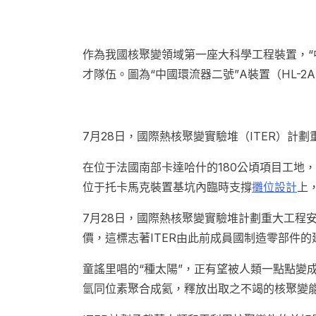
作為我國核聚變領域第一座大科學工程裝置，“
才隊伍。圖為“中國環流器二號”A裝置（HL-
7月28日，國際熱核聚變實驗堆（ITER）計
在位于法國南部卡達哈什的180公頃項目工地，
位于托卡馬克裝置基坑內臨時支撐
攤位設計
上
7月28日，國際熱核聚變實驗堆計劃重大工程安
價，這標志著ITER由此前成員國制造零部件
童謠里唱的“種太陽”，正有望被人類一點點變
氫同位素聚合成氦，釋放出取之不竭的核聚變